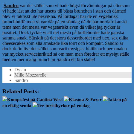
Sandro
var det stället som vi hade högst förväntningar på eftersom
vi hade läst att det har utsetts till bästa brunchen i stan och därmed
blev vi faktiskt lite besvikna. På lördagar har de en vegetarisk
brunchbuffé men vi var där på en söndag då de har nordafrikanskt
tema men det mesta var vegetariskt även då vilket jag tycker är
positivt. Dock tyckte vi att det mesta på buffébordet hade ganska
samma smak. Särskilt på det stora dessertbordet med t.ex. sex olika
cheesecakes som alla smakade lika torrt och kompakt. Sandro är
dock definitivt det stället som varit mysigast hittills och personalen
var mycket serviceinriktad så om man man föredrar ett mysigt ställe
med en mer matig brunch är Sandro ett bra ställe!
Dylan
Mille Mozzarelle
Sandro
Related Posts:
Kompisfest på Cantina West
Kiasma & Fazer
Jakten på
en riktig semla
Tre turistkyrkor på en dag