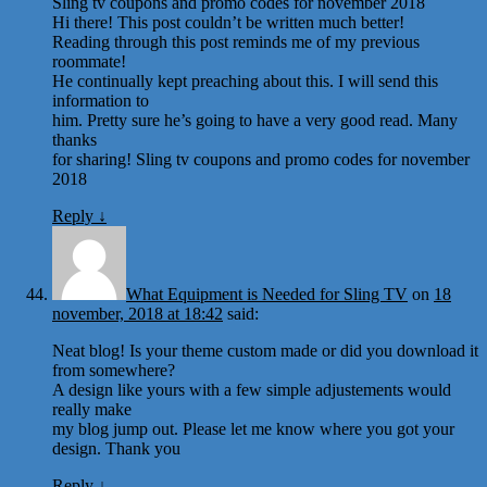
Sling tv coupons and promo codes for november 2018
Hi there! This post couldn’t be written much better!
Reading through this post reminds me of my previous
roommate!
He continually kept preaching about this. I will send this
information to
him. Pretty sure he’s going to have a very good read. Many
thanks
for sharing! Sling tv coupons and promo codes for november
2018
Reply
↓
What Equipment is Needed for Sling TV
on
18
november, 2018 at 18:42
said:
Neat blog! Is your theme custom made or did you download it
from somewhere?
A design like yours with a few simple adjustements would
really make
my blog jump out. Please let me know where you got your
design. Thank you
Reply
↓