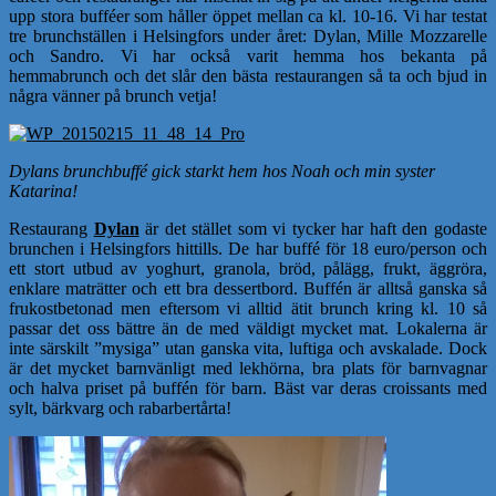
upp stora bufféer som håller öppet mellan ca kl. 10-16. Vi har testat
tre brunchställen i Helsingfors under året: Dylan, Mille Mozzarelle
och Sandro. Vi har också varit hemma hos bekanta på
hemmabrunch och det slår den bästa restaurangen så ta och bjud in
några vänner på brunch vetja!
Dylans brunchbuffé gick starkt hem hos Noah och min syster
Katarina!
Restaurang
Dylan
är det stället som vi tycker har haft den godaste
brunchen i Helsingfors hittills. De har buffé för 18 euro/person och
ett stort utbud av yoghurt, granola, bröd, pålägg, frukt, äggröra,
enklare maträtter och ett bra dessertbord. Buffén är alltså ganska så
frukostbetonad men eftersom vi alltid ätit brunch kring kl. 10 så
passar det oss bättre än de med väldigt mycket mat. Lokalerna är
inte särskilt ”mysiga” utan ganska vita, luftiga och avskalade. Dock
är det mycket barnvänligt med lekhörna, bra plats för barnvagnar
och halva priset på buffén för barn. Bäst var deras croissants med
sylt, bärkvarg och rabarbertårta!