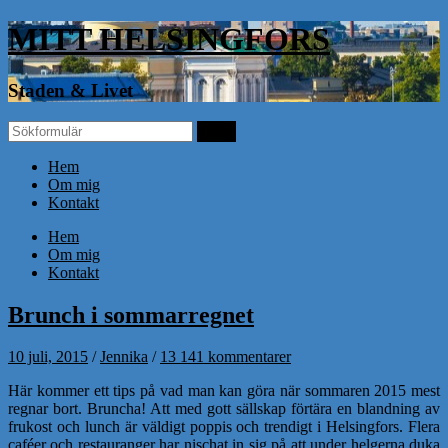
MITT HELSINGFORS
Staden & Livet
Hem
Om mig
Kontakt
Hem
Om mig
Kontakt
Brunch i sommarregnet
10 juli, 2015
/
Jennika
/
13 141 kommentarer
Här kommer ett tips på vad man kan göra när sommaren 2015 mest
regnar bort. Bruncha! Att med gott sällskap förtära en blandning av
frukost och lunch är väldigt poppis och trendigt i Helsingfors. Flera
caféer och restauranger har nischat in sig på att under helgerna duka