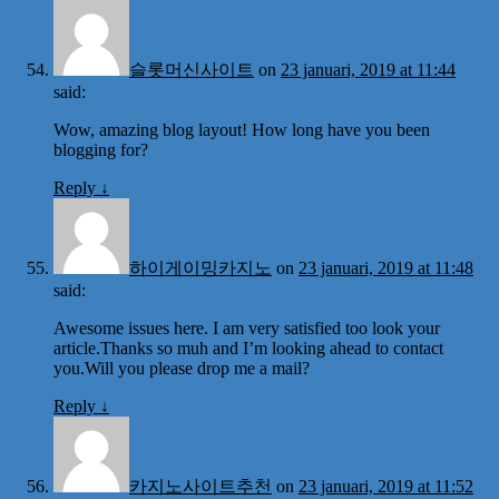
슬롯머신사이트
on
23 januari, 2019 at 11:44
said:
Wow, amazing blog layout! How long have you been
blogging for?
Reply
↓
하이게이밍카지노
on
23 januari, 2019 at 11:48
said:
Awesome issues here. I am very satisfied too look your
article.Thanks so muh and I’m looking ahead to contact
you.Will you please drop me a mail?
Reply
↓
카지노사이트추천
on
23 januari, 2019 at 11:52