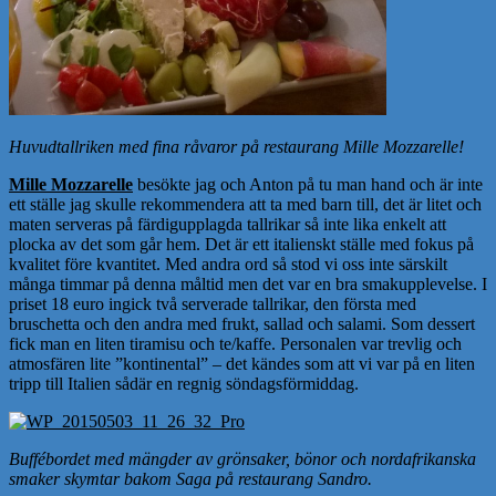
Huvudtallriken med fina råvaror på restaurang Mille Mozzarelle!
Mille Mozzarelle
besökte jag och Anton på tu man hand och är inte
ett ställe jag skulle rekommendera att ta med barn till, det är litet och
maten serveras på färdigupplagda tallrikar så inte lika enkelt att
plocka av det som går hem. Det är ett italienskt ställe med fokus på
kvalitet före kvantitet. Med andra ord så stod vi oss inte särskilt
många timmar på denna måltid men det var en bra smakupplevelse. I
priset 18 euro ingick två serverade tallrikar, den första med
bruschetta och den andra med frukt, sallad och salami. Som dessert
fick man en liten tiramisu och te/kaffe. Personalen var trevlig och
atmosfären lite ”kontinental” – det kändes som att vi var på en liten
tripp till Italien sådär en regnig söndagsförmiddag.
Buffébordet med mängder av grönsaker, bönor och nordafrikanska
smaker skymtar bakom Saga på restaurang Sandro.