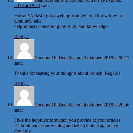
Health Benefits of Coconut Oil
on
19 oktober,
2018 at 18:33
said:
Hurrah! At last I got a weblog from where I know how to
genuinely take
helpful facts concerning my study and knowledge.
Reply
↓
Coconut Oil Benefits
on
23 oktober, 2018 at 08:17
said:
Thanks for sharing your thoughts about brunch. Regards
Reply
↓
Coconut Oil Benefits
on
24 oktober, 2018 at 20:56
said:
I like the helpful information you provide to your articles.
I’ll bookmark your weblog and take a look at again here
regularly.