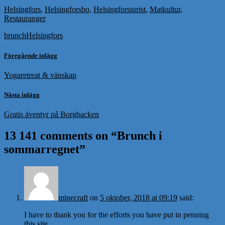
Helsingfors
,
Helsingforsbo
,
Helsingforsturist
,
Matkultur
,
Restauranger
brunch
Helsingfors
Föregående inlägg
Yogaretreat & vänskap
Nästa inlägg
Gratis äventyr på Borgbacken
13 141 comments on “
Brunch i
sommarregnet
”
minecraft
on
5 oktober, 2018 at 09:19
said:
I have to thank you for the efforts you have put in penning
this site.