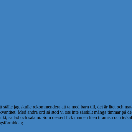
ställe jag skulle rekommendera att ta med barn till, det är litet och mate
e kvantitet. Med andra ord så stod vi oss inte särskilt många timmar på 
ukt, sallad och salami. Som dessert fick man en liten tiramisu och te/kaf
dagsförmiddag.