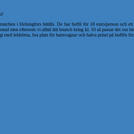
a!
runchen i Helsingfors hittills. De har buffé för 18 euro/person och ett
tonad men eftersom vi alltid ätit brunch kring kl. 10 så passar det oss 
t med lekhörna, bra plats för barnvagnar och halva priset på buffén för 