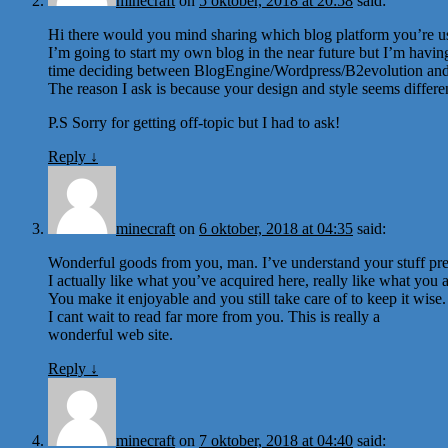
minecraft
on
5 oktober, 2018 at 20:58
said:
Hi there would you mind sharing which blog platform you’re u
I’m going to start my own blog in the near future but I’m havin
time deciding between BlogEngine/Wordpress/B2evolution and
The reason I ask is because your design and style seems differ
P.S Sorry for getting off-topic but I had to ask!
Reply
↓
minecraft
on
6 oktober, 2018 at 04:35
said:
Wonderful goods from you, man. I’ve understand your stuff prev
I actually like what you’ve acquired here, really like what you 
You make it enjoyable and you still take care of to keep it wise.
I cant wait to read far more from you. This is really a
wonderful web site.
Reply
↓
minecraft
on
7 oktober, 2018 at 04:40
said: