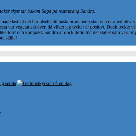
maker skymtar bakom Saga på restaurang Sandro.
 hade läst att det har utsetts till bästa brunchen i stan och därmed blev 
ta var vegetariskt även då vilket jag tycker är positivt. Dock tyckte v
ika torrt och kompakt. Sandro är dock definitivt det stället som varit m
ra ställe!
tig semla
Tre turistkyrkor på en dag
r