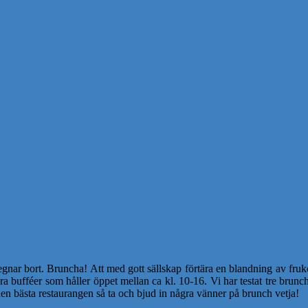
r bort. Bruncha! Att med gott sällskap förtära en blandning av frukost
ra bufféer som håller öppet mellan ca kl. 10-16. Vi har testat tre brun
n bästa restaurangen så ta och bjud in några vänner på brunch vetja!