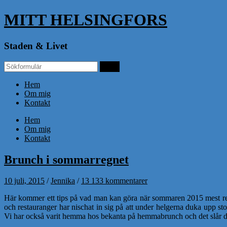
MITT HELSINGFORS
Staden & Livet
Hem
Om mig
Kontakt
Hem
Om mig
Kontakt
Brunch i sommarregnet
10 juli, 2015
/
Jennika
/
13 133 kommentarer
Här kommer ett tips på vad man kan göra när sommaren 2015 mest regna
och restauranger har nischat in sig på att under helgerna duka upp sto
Vi har också varit hemma hos bekanta på hemmabrunch och det slår de