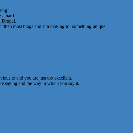
sing?
g a hard
 Drupal.
ent then most blogs and I’m looking for something unique.
ious to and you are just too excellent.
are saying and the way in which you say it.