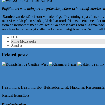
Buffébordet med mängder av grönsaker, bönor och nordafrikanska s
Sandro
var det stället som vi hade högst förväntningar på eftersom vi
men vi var där på en söndag då de har nordafrikanskt tema men det mes
stora dessertbordet med t.ex. sex olika cheesecakes som alla smakade l
man föredrar ett mysigt ställe med en mer matig brunch är Sandro ett b
Dylan
Mille Mozzarelle
Sandro
Related posts:
Kompisfest på Cantina West
Kiasma & Fazer
Jakten på en rik
Helsingfors
,
Helsingforsbo
,
Helsingforsturist
,
Matkultur
,
Restaurange
brunch
Helsingfors
Föregående inlägg