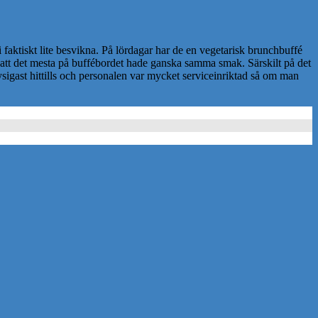
vi faktiskt lite besvikna. På lördagar har de en vegetarisk brunchbuffé
i att det mesta på buffébordet hade ganska samma smak. Särskilt på det
ysigast hittills och personalen var mycket serviceinriktad så om man