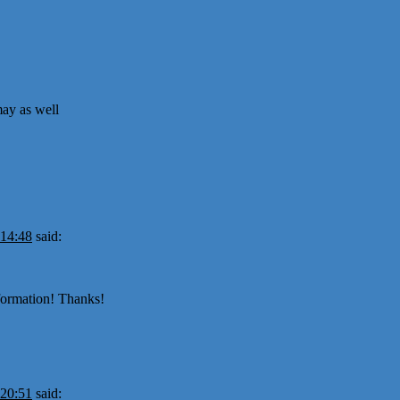
may as well
 14:48
said:
nformation! Thanks!
 20:51
said: