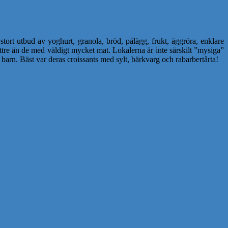
 stort utbud av yoghurt, granola, bröd, pålägg, frukt, äggröra, enklare
bättre än de med väldigt mycket mat. Lokalerna är inte särskilt ”mysiga”
barn. Bäst var deras croissants med sylt, bärkvarg och rabarbertårta!