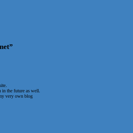
net
”
ite.
in the future as well.
t my very own blog