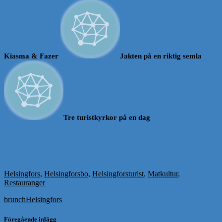
Kiasma & Fazer
Jakten på en riktig semla
Tre turistkyrkor på en dag
Helsingfors
,
Helsingforsbo
,
Helsingforsturist
,
Matkultur
,
Restauranger
brunch
Helsingfors
Föregående inlägg