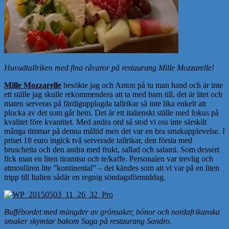
Huvudtallriken med fina råvaror på restaurang Mille Mozzarelle!
Mille Mozzarelle
besökte jag och Anton på tu man hand och är inte
ett ställe jag skulle rekommendera att ta med barn till, det är litet och
maten serveras på färdigupplagda tallrikar så inte lika enkelt att
plocka av det som går hem. Det är ett italienskt ställe med fokus på
kvalitet före kvantitet. Med andra ord så stod vi oss inte särskilt
många timmar på denna måltid men det var en bra smakupplevelse. I
priset 18 euro ingick två serverade tallrikar, den första med
bruschetta och den andra med frukt, sallad och salami. Som dessert
fick man en liten tiramisu och te/kaffe. Personalen var trevlig och
atmosfären lite ”kontinental” – det kändes som att vi var på en liten
tripp till Italien sådär en regnig söndagsförmiddag.
Buffébordet med mängder av grönsaker, bönor och nordafrikanska
smaker skymtar bakom Saga på restaurang Sandro.