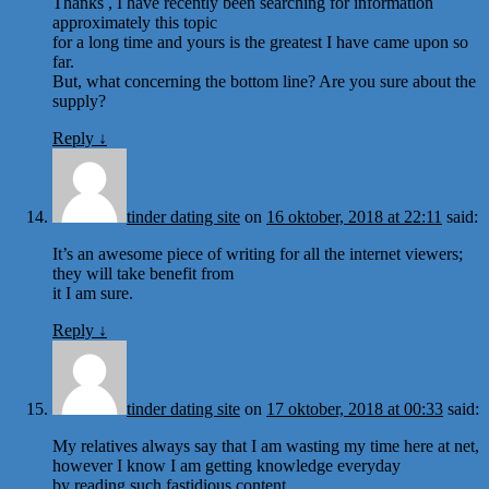
Thanks , I have recently been searching for information
approximately this topic
for a long time and yours is the greatest I have came upon so
far.
But, what concerning the bottom line? Are you sure about the
supply?
Reply
↓
tinder dating site
on
16 oktober, 2018 at 22:11
said:
It’s an awesome piece of writing for all the internet viewers;
they will take benefit from
it I am sure.
Reply
↓
tinder dating site
on
17 oktober, 2018 at 00:33
said:
My relatives always say that I am wasting my time here at net,
however I know I am getting knowledge everyday
by reading such fastidious content.