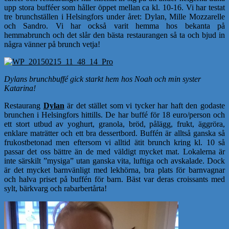
upp stora bufféer som håller öppet mellan ca kl. 10-16. Vi har testat
tre brunchställen i Helsingfors under året: Dylan, Mille Mozzarelle
och Sandro. Vi har också varit hemma hos bekanta på
hemmabrunch och det slår den bästa restaurangen så ta och bjud in
några vänner på brunch vetja!
Dylans brunchbuffé gick starkt hem hos Noah och min syster
Katarina!
Restaurang
Dylan
är det stället som vi tycker har haft den godaste
brunchen i Helsingfors hittills. De har buffé för 18 euro/person och
ett stort utbud av yoghurt, granola, bröd, pålägg, frukt, äggröra,
enklare maträtter och ett bra dessertbord. Buffén är alltså ganska så
frukostbetonad men eftersom vi alltid ätit brunch kring kl. 10 så
passar det oss bättre än de med väldigt mycket mat. Lokalerna är
inte särskilt ”mysiga” utan ganska vita, luftiga och avskalade. Dock
är det mycket barnvänligt med lekhörna, bra plats för barnvagnar
och halva priset på buffén för barn. Bäst var deras croissants med
sylt, bärkvarg och rabarbertårta!