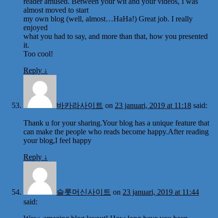
reader amused. Between your wit and your videos, I was
almost moved to start
my own blog (well, almost…HaHa!) Great job. I really
enjoyed
what you had to say, and more than that, how you presented
it.
Too cool!
Reply
↓
바카라사이트
on
23 januari, 2019 at 11:18
said:
Thank u for your sharing.Your blog has a unique feature that
can make the people who reads become happy.After reading
your blog,I feel happy
Reply
↓
슬롯머신사이트
on
23 januari, 2019 at 11:44
said: