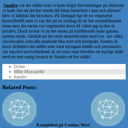
Sandro
var det stället som vi hade högst förväntningar på eftersom
vi hade läst att det har utsetts till bästa brunchen i stan och därmed
blev vi faktiskt lite besvikna. På lördagar har de en vegetarisk
brunchbuffé men vi var där på en söndag då de har nordafrikanskt
tema men det mesta var vegetariskt även då vilket jag tycker är
positivt. Dock tyckte vi att det mesta på buffébordet hade ganska
samma smak. Särskilt på det stora dessertbordet med t.ex. sex olika
cheesecakes som alla smakade lika torrt och kompakt. Sandro är
dock definitivt det stället som varit mysigast hittills och personalen
var mycket serviceinriktad så om man man föredrar ett mysigt ställe
med en mer matig brunch är Sandro ett bra ställe!
Dylan
Mille Mozzarelle
Sandro
Related Posts:
Kompisfest på Cantina West