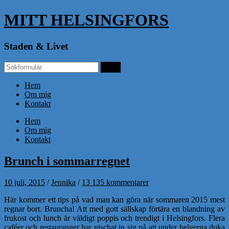
MITT HELSINGFORS
Staden & Livet
Hem
Om mig
Kontakt
Hem
Om mig
Kontakt
Brunch i sommarregnet
10 juli, 2015
/
Jennika
/
13 135 kommentarer
Här kommer ett tips på vad man kan göra när sommaren 2015 mest
regnar bort. Bruncha! Att med gott sällskap förtära en blandning av
frukost och lunch är väldigt poppis och trendigt i Helsingfors. Flera
caféer och restauranger har nischat in sig på att under helgerna duka