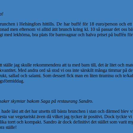
a!
runchen i Helsingfors hittills. De har buffé för 18 euro/person och ett
tonad men eftersom vi alltid ätit brunch kring kl. 10 så passar det oss 
t med lekhörna, bra plats för barnvagnar och halva priset på buffén för 
ställe jag skulle rekommendera att ta med barn till, det är litet och mate
e kvantitet. Med andra ord så stod vi oss inte särskilt många timmar på 
ukt, sallad och salami. Som dessert fick man en liten tiramisu och te/kaf
dagsförmiddag.
maker skymtar bakom Saga på restaurang Sandro.
 hade läst att det har utsetts till bästa brunchen i stan och därmed blev 
ta var vegetariskt även då vilket jag tycker är positivt. Dock tyckte v
ika torrt och kompakt. Sandro är dock definitivt det stället som varit m
ra ställe!