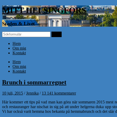
MITT HELSINGFORS
Staden & Livet
Hem
Om mig
Kontakt
Hem
Om mig
Kontakt
Brunch i sommarregnet
10 juli, 2015
/
Jennika
/
13 141 kommentarer
Här kommer ett tips på vad man kan göra när sommaren 2015 mest regna
och restauranger har nischat in sig på att under helgerna duka upp sto
Vi har också varit hemma hos bekanta på hemmabrunch och det slår de