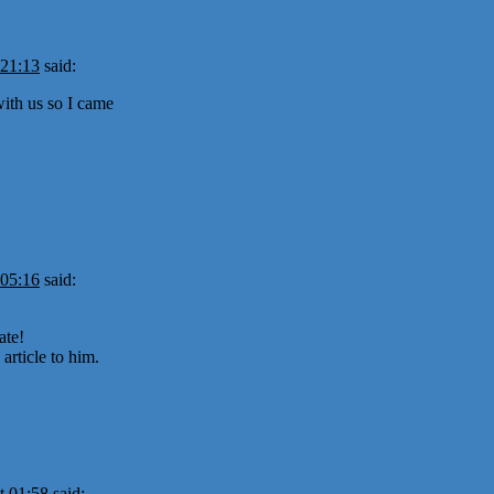
 21:13
said:
ith us so I came
 05:16
said:
ate!
article to him.
t 01:58
said: