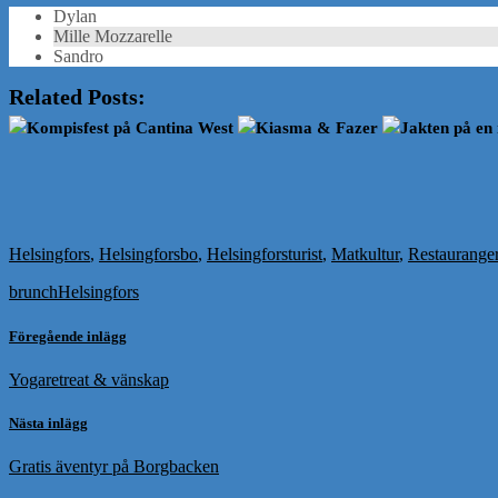
Dylan
Mille Mozzarelle
Sandro
Related Posts:
Kompisfest på Cantina West
Kiasma & Fazer
Jakten på en 
Helsingfors
,
Helsingforsbo
,
Helsingforsturist
,
Matkultur
,
Restaurange
brunch
Helsingfors
Föregående inlägg
Yogaretreat & vänskap
Nästa inlägg
Gratis äventyr på Borgbacken