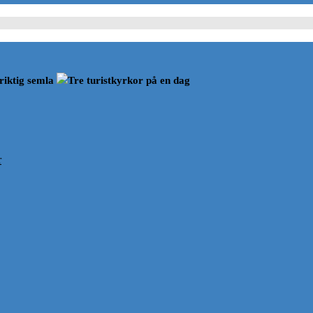
riktig semla
Tre turistkyrkor på en dag
r