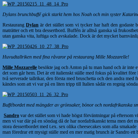
Dylans brunchbuffé gick starkt hem hos Noah och min syster Katarin
Restaurang
Dylan
är det stället som vi tycker har haft den godaste b
maträtter och ett bra dessertbord. Buffén är alltså ganska så frukostbe
utan ganska vita, luftiga och avskalade. Dock är det mycket barnvänlig
Huvudtallriken med fina råvaror på restaurang Mille Mozzarelle!
Mille Mozzarelle
besökte jag och Anton på tu man hand och är inte ett 
det som går hem. Det är ett italienskt ställe med fokus på kvalitet för
två serverade tallrikar, den första med bruschetta och den andra med fr
kändes som att vi var på en liten tripp till Italien sådär en regnig sön
Buffébordet med mängder av grönsaker, bönor och nordafrikanska s
Sandro
var det stället som vi hade högst förväntningar på eftersom vi
men vi var där på en söndag då de har nordafrikanskt tema men det mes
stora dessertbordet med t.ex. sex olika cheesecakes som alla smakade l
man föredrar ett mysigt ställe med en mer matig brunch är Sandro ett b