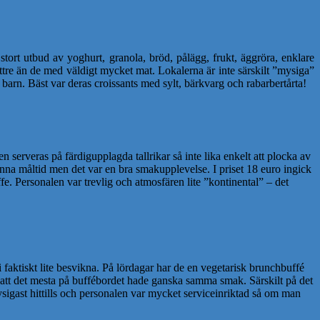
 stort utbud av yoghurt, granola, bröd, pålägg, frukt, äggröra, enklare
bättre än de med väldigt mycket mat. Lokalerna är inte särskilt ”mysiga”
barn. Bäst var deras croissants med sylt, bärkvarg och rabarbertårta!
n serveras på färdigupplagda tallrikar så inte lika enkelt att plocka av
denna måltid men det var en bra smakupplevelse. I priset 18 euro ingick
fe. Personalen var trevlig och atmosfären lite ”kontinental” – det
vi faktiskt lite besvikna. På lördagar har de en vegetarisk brunchbuffé
i att det mesta på buffébordet hade ganska samma smak. Särskilt på det
ysigast hittills och personalen var mycket serviceinriktad så om man