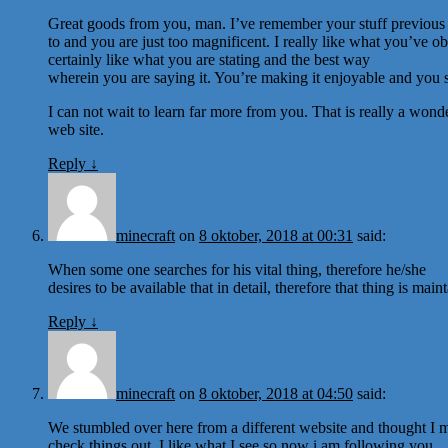
Great goods from you, man. I’ve remember your stuff previous
to and you are just too magnificent. I really like what you’ve ob
certainly like what you are stating and the best way
wherein you are saying it. You’re making it enjoyable and you stil
I can not wait to learn far more from you. That is really a wond
web site.
Reply
↓
minecraft
on
8 oktober, 2018 at 00:31
said:
When some one searches for his vital thing, therefore he/she
desires to be available that in detail, therefore that thing is main
Reply
↓
minecraft
on
8 oktober, 2018 at 04:50
said:
We stumbled over here from a different website and thought I 
check things out. I like what I see so now i am following you.