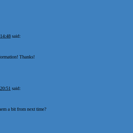
 14:48
said:
nformation! Thanks!
 20:51
said:
hem a bit from next time?