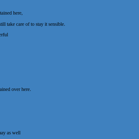
tained here,
l take care of to stay it sensible.
erful
tained over here.
may as well