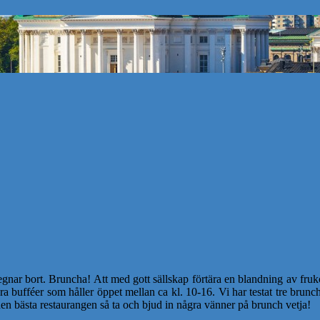
r bort. Bruncha! Att med gott sällskap förtära en blandning av frukost
ra bufféer som håller öppet mellan ca kl. 10-16. Vi har testat tre brun
n bästa restaurangen så ta och bjud in några vänner på brunch vetja!