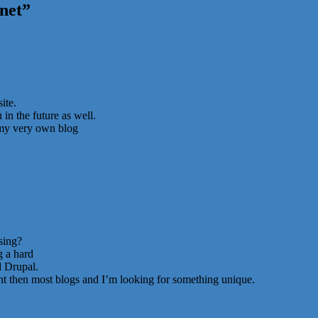
net
”
ite.
in the future as well.
t my very own blog
sing?
g a hard
 Drupal.
ent then most blogs and I’m looking for something unique.