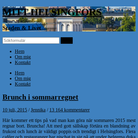
MITT HELSINGFORS
Staden & Livet
Hem
Om mig
Kontakt
Hem
Om mig
Kontakt
Brunch i sommarregnet
10 juli, 2015
/
Jennika
/
13 164 kommentarer
Här kommer ett tips på vad man kan göra när sommaren 2015 mest
regnar bort. Bruncha! Att med gott sällskap förtära en blandning av
frukost och lunch är väldigt poppis och trendigt i Helsingfors. Flera
caféer och restauranger har nischat in sig på att under helgerna duka