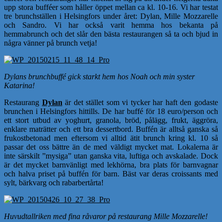
upp stora bufféer som håller öppet mellan ca kl. 10-16. Vi har testat
tre brunchställen i Helsingfors under året: Dylan, Mille Mozzarelle
och Sandro. Vi har också varit hemma hos bekanta på
hemmabrunch och det slår den bästa restaurangen så ta och bjud in
några vänner på brunch vetja!
Dylans brunchbuffé gick starkt hem hos Noah och min syster
Katarina!
Restaurang
Dylan
är det stället som vi tycker har haft den godaste
brunchen i Helsingfors hittills. De har buffé för 18 euro/person och
ett stort utbud av yoghurt, granola, bröd, pålägg, frukt, äggröra,
enklare maträtter och ett bra dessertbord. Buffén är alltså ganska så
frukostbetonad men eftersom vi alltid ätit brunch kring kl. 10 så
passar det oss bättre än de med väldigt mycket mat. Lokalerna är
inte särskilt ”mysiga” utan ganska vita, luftiga och avskalade. Dock
är det mycket barnvänligt med lekhörna, bra plats för barnvagnar
och halva priset på buffén för barn. Bäst var deras croissants med
sylt, bärkvarg och rabarbertårta!
Huvudtallriken med fina råvaror på restaurang Mille Mozzarelle!