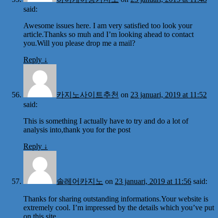
said:
Awesome issues here. I am very satisfied too look your
article.Thanks so muh and I’m looking ahead to contact
you.Will you please drop me a mail?
Reply
↓
카지노사이트추천
on
23 januari, 2019 at 11:52
said:
This is something I actually have to try and do a lot of
analysis into,thank you for the post
Reply
↓
솔레어카지노
on
23 januari, 2019 at 11:56
said:
Thanks for sharing outstanding informations.Your website is
extremely cool. I’m impressed by the details which you’ve put
on this site.