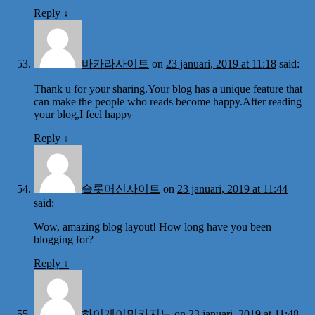
Reply
↓
바카라사이트
on
23 januari, 2019 at 11:18
said:
Thank u for your sharing.Your blog has a unique feature that
can make the people who reads become happy.After reading
your blog,I feel happy
Reply
↓
슬롯머신사이트
on
23 januari, 2019 at 11:44
said:
Wow, amazing blog layout! How long have you been
blogging for?
Reply
↓
하이게이밍카지노
on
23 januari, 2019 at 11:48