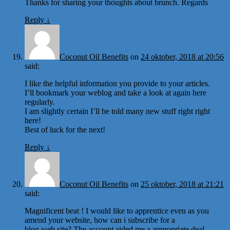
Thanks for sharing your thoughts about brunch. Regards
Reply
↓
Coconut Oil Benefits
on
24 oktober, 2018 at 20:56
said:
I like the helpful information you provide to your articles.
I’ll bookmark your weblog and take a look at again here
regularly.
I am slightly certain I’ll be told many new stuff right right
here!
Best of luck for the next!
Reply
↓
Coconut Oil Benefits
on
25 oktober, 2018 at 21:21
said:
Magnificent beat ! I would like to apprentice even as you
amend your website, how can i subscribe for a
blog web site? The account aided me a appropriate deal.