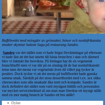
Buffébordet med mängder av grönsaker, bönor och nordafrikanska
smaker skymtar bakom Saga på restaurang Sandro.
Sandro
var det stället som vi hade högst förväntningar på eftersom
vi hade läst att det har utsetts till bästa brunchen i stan och därmed
blev vi faktiskt lite besvikna. På lördagar har de en vegetarisk
brunchbuffé men vi var där på en söndag då de har nordafrikanskt
tema men det mesta var vegetariskt även då vilket jag tycker är
positivt. Dock tyckte vi att det mesta på buffébordet hade ganska
samma smak. Särskilt på det stora dessertbordet med t.ex. sex olika
cheesecakes som alla smakade lika torrt och kompakt. Sandro är
dock definitivt det stället som varit mysigast hittills och personalen
var mycket serviceinriktad så om man man föredrar ett mysigt ställe
med en mer matig brunch är Sandro ett bra ställe!
Dylan