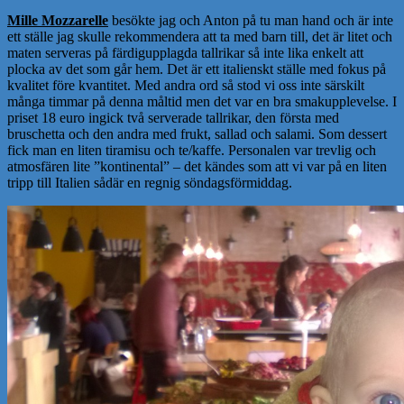
Mille Mozzarelle
besökte jag och Anton på tu man hand och är inte
ett ställe jag skulle rekommendera att ta med barn till, det är litet och
maten serveras på färdigupplagda tallrikar så inte lika enkelt att
plocka av det som går hem. Det är ett italienskt ställe med fokus på
kvalitet före kvantitet. Med andra ord så stod vi oss inte särskilt
många timmar på denna måltid men det var en bra smakupplevelse. I
priset 18 euro ingick två serverade tallrikar, den första med
bruschetta och den andra med frukt, sallad och salami. Som dessert
fick man en liten tiramisu och te/kaffe. Personalen var trevlig och
atmosfären lite ”kontinental” – det kändes som att vi var på en liten
tripp till Italien sådär en regnig söndagsförmiddag.