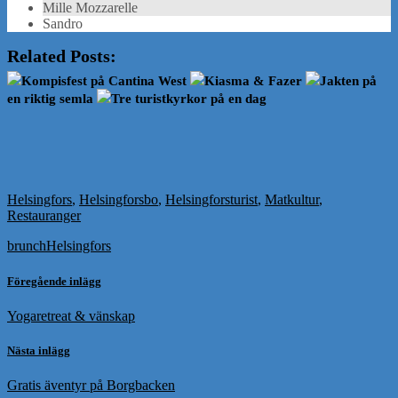
Mille Mozzarelle
Sandro
Related Posts:
Kompisfest på Cantina West
Kiasma & Fazer
Jakten på
en riktig semla
Tre turistkyrkor på en dag
Helsingfors
,
Helsingforsbo
,
Helsingforsturist
,
Matkultur
,
Restauranger
brunch
Helsingfors
Föregående inlägg
Yogaretreat & vänskap
Nästa inlägg
Gratis äventyr på Borgbacken