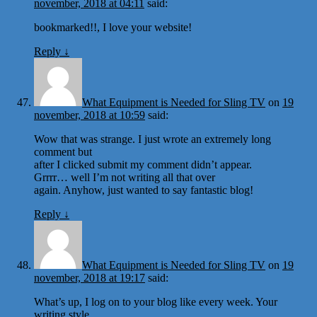
november, 2018 at 04:11
said:
bookmarked!!, I love your website!
Reply
↓
What Equipment is Needed for Sling TV
on
19
november, 2018 at 10:59
said:
Wow that was strange. I just wrote an extremely long
comment but
after I clicked submit my comment didn’t appear.
Grrrr… well I’m not writing all that over
again. Anyhow, just wanted to say fantastic blog!
Reply
↓
What Equipment is Needed for Sling TV
on
19
november, 2018 at 19:17
said:
What’s up, I log on to your blog like every week. Your
writing style