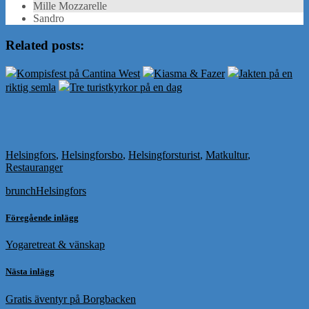
Mille Mozzarelle
Sandro
Related posts:
Kompisfest på Cantina West
Kiasma & Fazer
Jakten på en
riktig semla
Tre turistkyrkor på en dag
Helsingfors
,
Helsingforsbo
,
Helsingforsturist
,
Matkultur
,
Restauranger
brunch
Helsingfors
Föregående inlägg
Yogaretreat & vänskap
Nästa inlägg
Gratis äventyr på Borgbacken