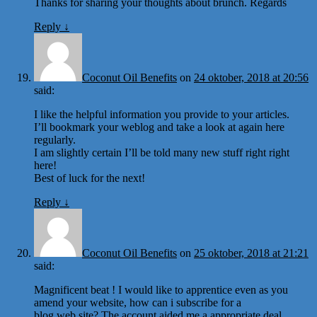
Thanks for sharing your thoughts about brunch. Regards
Reply
↓
Coconut Oil Benefits
on
24 oktober, 2018 at 20:56
said:
I like the helpful information you provide to your articles.
I’ll bookmark your weblog and take a look at again here
regularly.
I am slightly certain I’ll be told many new stuff right right
here!
Best of luck for the next!
Reply
↓
Coconut Oil Benefits
on
25 oktober, 2018 at 21:21
said:
Magnificent beat ! I would like to apprentice even as you
amend your website, how can i subscribe for a
blog web site? The account aided me a appropriate deal.