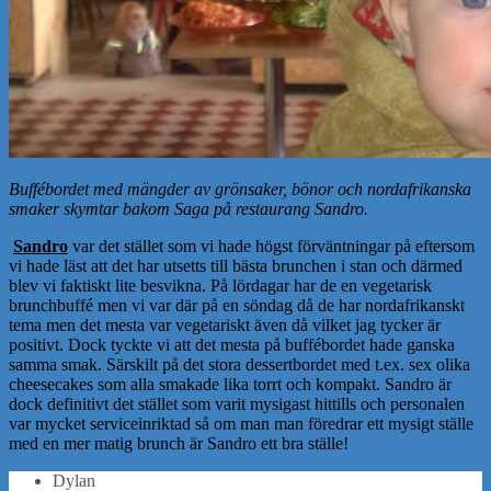
Buffébordet med mängder av grönsaker, bönor och nordafrikanska
smaker skymtar bakom Saga på restaurang Sandro.
Sandro
var det stället som vi hade högst förväntningar på eftersom
vi hade läst att det har utsetts till bästa brunchen i stan och därmed
blev vi faktiskt lite besvikna. På lördagar har de en vegetarisk
brunchbuffé men vi var där på en söndag då de har nordafrikanskt
tema men det mesta var vegetariskt även då vilket jag tycker är
positivt. Dock tyckte vi att det mesta på buffébordet hade ganska
samma smak. Särskilt på det stora dessertbordet med t.ex. sex olika
cheesecakes som alla smakade lika torrt och kompakt. Sandro är
dock definitivt det stället som varit mysigast hittills och personalen
var mycket serviceinriktad så om man man föredrar ett mysigt ställe
med en mer matig brunch är Sandro ett bra ställe!
Dylan