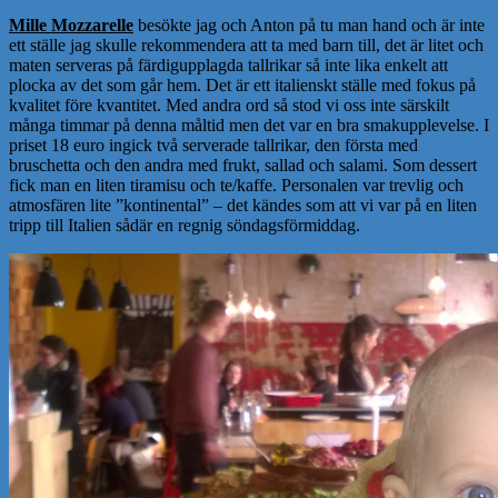
Mille Mozzarelle
besökte jag och Anton på tu man hand och är inte
ett ställe jag skulle rekommendera att ta med barn till, det är litet och
maten serveras på färdigupplagda tallrikar så inte lika enkelt att
plocka av det som går hem. Det är ett italienskt ställe med fokus på
kvalitet före kvantitet. Med andra ord så stod vi oss inte särskilt
många timmar på denna måltid men det var en bra smakupplevelse. I
priset 18 euro ingick två serverade tallrikar, den första med
bruschetta och den andra med frukt, sallad och salami. Som dessert
fick man en liten tiramisu och te/kaffe. Personalen var trevlig och
atmosfären lite ”kontinental” – det kändes som att vi var på en liten
tripp till Italien sådär en regnig söndagsförmiddag.