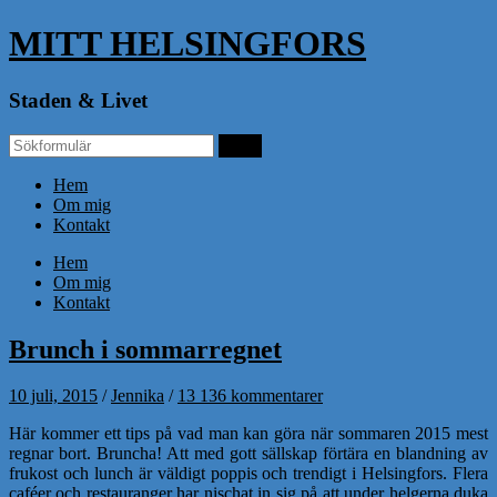
MITT HELSINGFORS
Staden & Livet
Hem
Om mig
Kontakt
Hem
Om mig
Kontakt
Brunch i sommarregnet
10 juli, 2015
/
Jennika
/
13 136 kommentarer
Här kommer ett tips på vad man kan göra när sommaren 2015 mest
regnar bort. Bruncha! Att med gott sällskap förtära en blandning av
frukost och lunch är väldigt poppis och trendigt i Helsingfors. Flera
caféer och restauranger har nischat in sig på att under helgerna duka