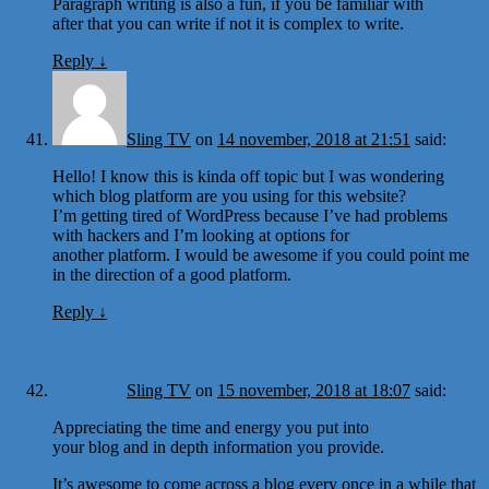
Paragraph writing is also a fun, if you be familiar with
after that you can write if not it is complex to write.
Reply
↓
Sling TV
on
14 november, 2018 at 21:51
said:
Hello! I know this is kinda off topic but I was wondering
which blog platform are you using for this website?
I’m getting tired of WordPress because I’ve had problems
with hackers and I’m looking at options for
another platform. I would be awesome if you could point me
in the direction of a good platform.
Reply
↓
Sling TV
on
15 november, 2018 at 18:07
said:
Appreciating the time and energy you put into
your blog and in depth information you provide.
It’s awesome to come across a blog every once in a while that