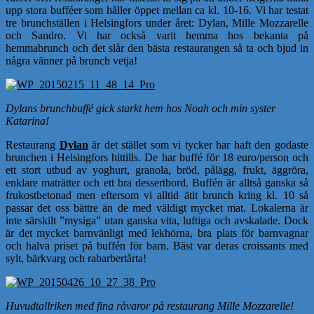
upp stora bufféer som håller öppet mellan ca kl. 10-16. Vi har testat
tre brunchställen i Helsingfors under året: Dylan, Mille Mozzarelle
och Sandro. Vi har också varit hemma hos bekanta på
hemmabrunch och det slår den bästa restaurangen så ta och bjud in
några vänner på brunch vetja!
Dylans brunchbuffé gick starkt hem hos Noah och min syster
Katarina!
Restaurang
Dylan
är det stället som vi tycker har haft den godaste
brunchen i Helsingfors hittills. De har buffé för 18 euro/person och
ett stort utbud av yoghurt, granola, bröd, pålägg, frukt, äggröra,
enklare maträtter och ett bra dessertbord. Buffén är alltså ganska så
frukostbetonad men eftersom vi alltid ätit brunch kring kl. 10 så
passar det oss bättre än de med väldigt mycket mat. Lokalerna är
inte särskilt ”mysiga” utan ganska vita, luftiga och avskalade. Dock
är det mycket barnvänligt med lekhörna, bra plats för barnvagnar
och halva priset på buffén för barn. Bäst var deras croissants med
sylt, bärkvarg och rabarbertårta!
Huvudtallriken med fina råvaror på restaurang Mille Mozzarelle!