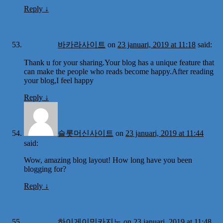
Reply
↓
바카라사이트
on
23 januari, 2019 at 11:18
said:
Thank u for your sharing.Your blog has a unique feature that
can make the people who reads become happy.After reading
your blog,I feel happy
Reply
↓
슬롯머신사이트
on
23 januari, 2019 at 11:44
said:
Wow, amazing blog layout! How long have you been
blogging for?
Reply
↓
하이게이밍카지노
on
23 januari, 2019 at 11:48