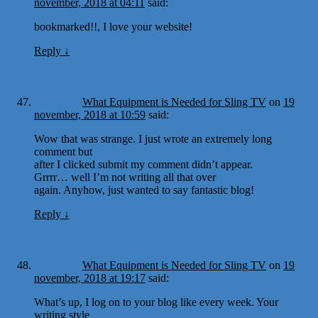
november, 2018 at 04:11
said:
bookmarked!!, I love your website!
Reply
↓
What Equipment is Needed for Sling TV
on
19
november, 2018 at 10:59
said:
Wow that was strange. I just wrote an extremely long
comment but
after I clicked submit my comment didn’t appear.
Grrrr… well I’m not writing all that over
again. Anyhow, just wanted to say fantastic blog!
Reply
↓
What Equipment is Needed for Sling TV
on
19
november, 2018 at 19:17
said:
What’s up, I log on to your blog like every week. Your
writing style