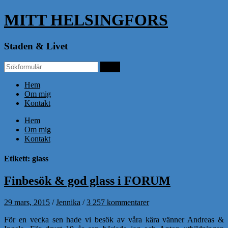
MITT HELSINGFORS
Staden & Livet
Hem
Om mig
Kontakt
Hem
Om mig
Kontakt
Etikett: glass
Finbesök & god glass i FORUM
29 mars, 2015
/
Jennika
/
3 257 kommentarer
För en vecka sen hade vi besök av våra kära vänner Andreas &