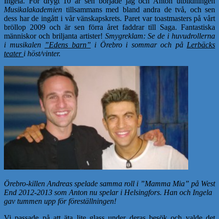
Ingela. För drygt 10 år sen började jag och Anton utbildningen
Musikalakademien
tillsammans med bland andra de två, och sen
dess har de ingått i vår vänskapskrets. Paret var toastmasters på vårt
bröllop 2009 och är sen förra året faddrar till Saga. Fantastiska
människor och briljanta artister!
Smygreklam: Se de i huvudrollerna
i musikalen
”
Edens barn
”
i Örebro i sommar och på
Lerbäcks
teater
i höst/vinter.
Örebro-killen Andreas spelade samma roll i ”Mamma Mia” på West
End 2012-2013 som Anton nu spelar i Helsingfors. Han och Ingela
gav tummen upp för föreställningen!
Vi passade på att äta lite glass under deras besök och valde det