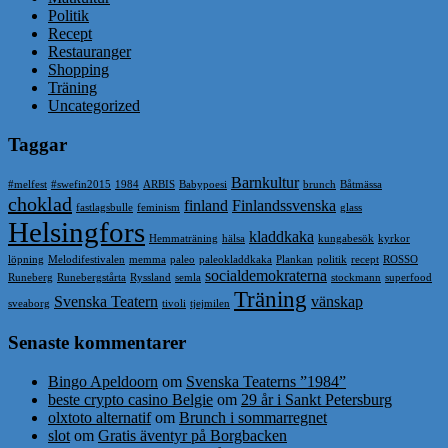
Politik
Recept
Restauranger
Shopping
Träning
Uncategorized
Taggar
Barnkultur
#melfest
#swefin2015
1984
ARBIS
Babypoesi
brunch
Båtmässa
choklad
finland
Finlandssvenska
fastlagsbulle
feminism
glass
Helsingfors
kladdkaka
Hemmaträning
hälsa
kungabesök
kyrkor
löpning
Melodifestivalen
memma
paleo
paleokladdkaka
Plankan
politik
recept
ROSSO
socialdemokraterna
Runeberg
Runebergstårta
Ryssland
semla
stockmann
superfood
Träning
Svenska Teatern
vänskap
sveaborg
tivoli
tjejmilen
Senaste kommentarer
Bingo Apeldoorn
om
Svenska Teaterns ”1984”
beste crypto casino Belgie
om
29 år i Sankt Petersburg
olxtoto alternatif
om
Brunch i sommarregnet
slot
om
Gratis äventyr på Borgbacken