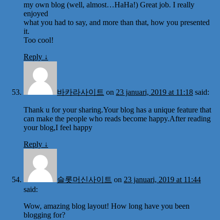
my own blog (well, almost…HaHa!) Great job. I really
enjoyed
what you had to say, and more than that, how you presented
it.
Too cool!
Reply
↓
바카라사이트
on
23 januari, 2019 at 11:18
said:
Thank u for your sharing.Your blog has a unique feature that
can make the people who reads become happy.After reading
your blog,I feel happy
Reply
↓
슬롯머신사이트
on
23 januari, 2019 at 11:44
said:
Wow, amazing blog layout! How long have you been
blogging for?