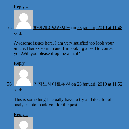
Reply
↓
하이게이밍카지노
on
23 januari, 2019 at 11:48
said:
Awesome issues here. I am very satisfied too look your
article.Thanks so muh and I’m looking ahead to contact
you.Will you please drop me a mail?
Reply
↓
카지노사이트추천
on
23 januari, 2019 at 11:52
said:
This is something I actually have to try and do a lot of
analysis into,thank you for the post
Reply
↓