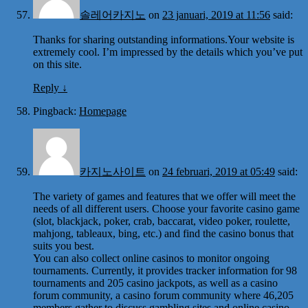
솔레어카지노
on
23 januari, 2019 at 11:56
said:
Thanks for sharing outstanding informations.Your website is
extremely cool. I’m impressed by the details which you’ve put
on this site.
Reply
↓
Pingback:
Homepage
카지노사이트
on
24 februari, 2019 at 05:49
said:
The variety of games and features that we offer will meet the
needs of all different users. Choose your favorite casino game
(slot, blackjack, poker, crab, baccarat, video poker, roulette,
mahjong, tableaux, bing, etc.) and find the casino bonus that
suits you best.
You can also collect online casinos to monitor ongoing
tournaments. Currently, it provides tracker information for 98
tournaments and 205 casino jackpots, as well as a casino
forum community, a casino forum community where 46,205
members gather to discuss gambling sites and online casino