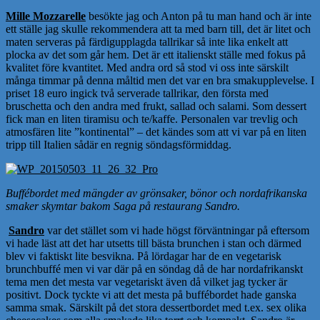
Mille Mozzarelle
besökte jag och Anton på tu man hand och är inte
ett ställe jag skulle rekommendera att ta med barn till, det är litet och
maten serveras på färdigupplagda tallrikar så inte lika enkelt att
plocka av det som går hem. Det är ett italienskt ställe med fokus på
kvalitet före kvantitet. Med andra ord så stod vi oss inte särskilt
många timmar på denna måltid men det var en bra smakupplevelse. I
priset 18 euro ingick två serverade tallrikar, den första med
bruschetta och den andra med frukt, sallad och salami. Som dessert
fick man en liten tiramisu och te/kaffe. Personalen var trevlig och
atmosfären lite ”kontinental” – det kändes som att vi var på en liten
tripp till Italien sådär en regnig söndagsförmiddag.
Buffébordet med mängder av grönsaker, bönor och nordafrikanska
smaker skymtar bakom Saga på restaurang Sandro.
Sandro
var det stället som vi hade högst förväntningar på eftersom
vi hade läst att det har utsetts till bästa brunchen i stan och därmed
blev vi faktiskt lite besvikna. På lördagar har de en vegetarisk
brunchbuffé men vi var där på en söndag då de har nordafrikanskt
tema men det mesta var vegetariskt även då vilket jag tycker är
positivt. Dock tyckte vi att det mesta på buffébordet hade ganska
samma smak. Särskilt på det stora dessertbordet med t.ex. sex olika