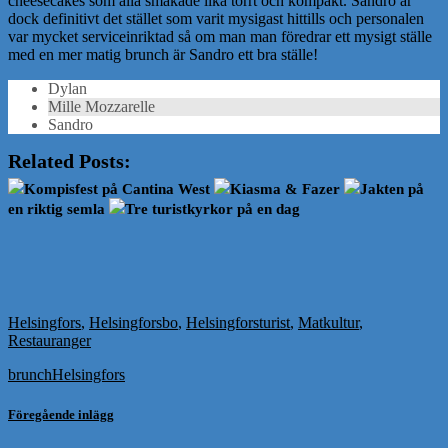
cheesecakes som alla smakade lika torrt och kompakt. Sandro är
dock definitivt det stället som varit mysigast hittills och personalen
var mycket serviceinriktad så om man man föredrar ett mysigt ställe
med en mer matig brunch är Sandro ett bra ställe!
Dylan
Mille Mozzarelle
Sandro
Related Posts:
Kompisfest på Cantina West
Kiasma & Fazer
Jakten på
en riktig semla
Tre turistkyrkor på en dag
Helsingfors
,
Helsingforsbo
,
Helsingforsturist
,
Matkultur
,
Restauranger
brunch
Helsingfors
Föregående inlägg