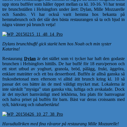
upp stora bufféer som håller öppet mellan ca kl. 10-16. Vi har testat
tre brunchställen i Helsingfors under året: Dylan, Mille Mozzarelle
och Sandro. Vi har också varit hemma hos bekanta på
hemmabrunch och det slår den bästa restaurangen så ta och bjud in
några vänner på brunch vetja!
Dylans brunchbuffé gick starkt hem hos Noah och min syster
Katarina!
Restaurang
Dylan
är det stället som vi tycker har haft den godaste
brunchen i Helsingfors hittills. De har buffé för 18 euro/person och
ett stort utbud av yoghurt, granola, bröd, pålägg, frukt, äggröra,
enklare maträtter och ett bra dessertbord. Buffén är alltså ganska så
frukostbetonad men eftersom vi alltid ätit brunch kring kl. 10 så
passar det oss bättre än de med väldigt mycket mat. Lokalerna är
inte särskilt ”mysiga” utan ganska vita, luftiga och avskalade. Dock
är det mycket barnvänligt med lekhörna, bra plats för barnvagnar
och halva priset på buffén för barn. Bäst var deras croissants med
sylt, bärkvarg och rabarbertårta!
Huvudtallriken med fina råvaror på restaurang Mille Mozzarelle!