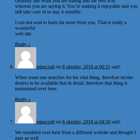
certainly like what you are stating and the best way
wherein you are saying it. You’re making it enjoyable and you
still take care of to stay it sensible.
I can not wait to learn far more from you. That is really a
wonderful
web site.
Reply
↓
minecraft
on
8 oktober, 2018 at 00:31
said:
When some one searches for his vital thing, therefore he/she
desires to be available that in detail, therefore that thing is
maintained over here.
Reply
↓
minecraft
on
8 oktober, 2018 at 04:50
said:
We stumbled over here from a different website and thought I
may as well