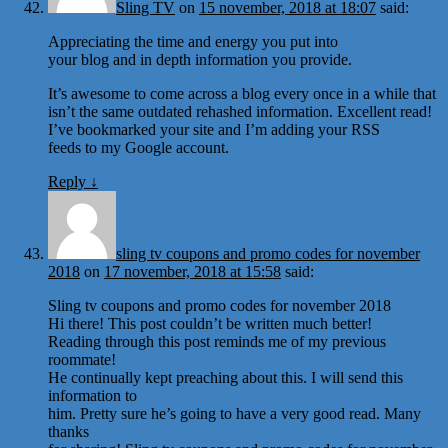
Sling TV
on
15 november, 2018 at 18:07
said:
Appreciating the time and energy you put into
your blog and in depth information you provide.
It’s awesome to come across a blog every once in a while that
isn’t the same outdated rehashed information. Excellent read!
I’ve bookmarked your site and I’m adding your RSS
feeds to my Google account.
Reply
↓
sling tv coupons and promo codes for november
2018
on
17 november, 2018 at 15:58
said:
Sling tv coupons and promo codes for november 2018
Hi there! This post couldn’t be written much better!
Reading through this post reminds me of my previous
roommate!
He continually kept preaching about this. I will send this
information to
him. Pretty sure he’s going to have a very good read. Many
thanks