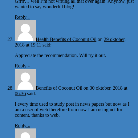
Grrrr… well I’m not writing all that over again. Anyhow, just
wanted to say wonderful blog!
Reply
↓
Health Benefits of Coconut Oil
on
29 oktober,
2018 at 19:11
said:
Appreciate the recommendation. Will try it out.
Reply
↓
Benefits of Coconut Oil
on
30 oktober, 2018 at
06:36
said:
I every time used to study post in news papers but now as I
am a user of web therefore from now I am using net for
content, thanks to web.
Reply
↓