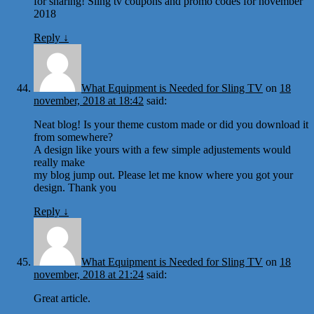
for sharing! Sling tv coupons and promo codes for november
2018
Reply
↓
What Equipment is Needed for Sling TV
on
18
november, 2018 at 18:42
said:
Neat blog! Is your theme custom made or did you download it
from somewhere?
A design like yours with a few simple adjustements would
really make
my blog jump out. Please let me know where you got your
design. Thank you
Reply
↓
What Equipment is Needed for Sling TV
on
18
november, 2018 at 21:24
said:
Great article.