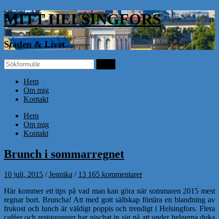
MITT HELSINGFORS
Staden & Livet
Hem
Om mig
Kontakt
Hem
Om mig
Kontakt
Brunch i sommarregnet
10 juli, 2015
/
Jennika
/
13 165 kommentarer
Här kommer ett tips på vad man kan göra när sommaren 2015 mest
regnar bort. Bruncha! Att med gott sällskap förtära en blandning av
frukost och lunch är väldigt poppis och trendigt i Helsingfors. Flera
caféer och restauranger har nischat in sig på att under helgerna duka