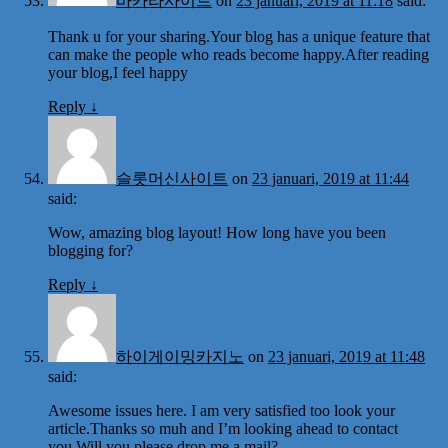
바카라사이트
on
23 januari, 2019 at 11:18
said:
Thank u for your sharing.Your blog has a unique feature that
can make the people who reads become happy.After reading
your blog,I feel happy
Reply
↓
슬롯머신사이트
on
23 januari, 2019 at 11:44
said:
Wow, amazing blog layout! How long have you been
blogging for?
Reply
↓
하이게이밍카지노
on
23 januari, 2019 at 11:48
said:
Awesome issues here. I am very satisfied too look your
article.Thanks so muh and I’m looking ahead to contact
you.Will you please drop me a mail?