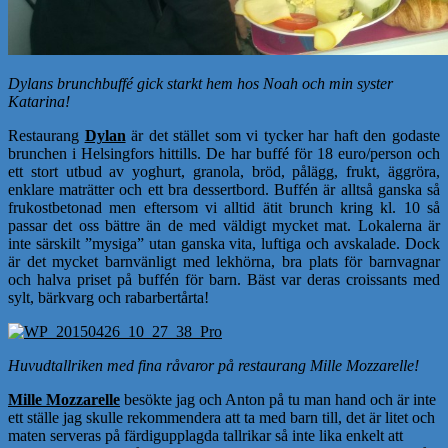
Dylans brunchbuffé gick starkt hem hos Noah och min syster
Katarina!
Restaurang
Dylan
är det stället som vi tycker har haft den godaste
brunchen i Helsingfors hittills. De har buffé för 18 euro/person och
ett stort utbud av yoghurt, granola, bröd, pålägg, frukt, äggröra,
enklare maträtter och ett bra dessertbord. Buffén är alltså ganska så
frukostbetonad men eftersom vi alltid ätit brunch kring kl. 10 så
passar det oss bättre än de med väldigt mycket mat. Lokalerna är
inte särskilt ”mysiga” utan ganska vita, luftiga och avskalade. Dock
är det mycket barnvänligt med lekhörna, bra plats för barnvagnar
och halva priset på buffén för barn. Bäst var deras croissants med
sylt, bärkvarg och rabarbertårta!
Huvudtallriken med fina råvaror på restaurang Mille Mozzarelle!
Mille Mozzarelle
besökte jag och Anton på tu man hand och är inte
ett ställe jag skulle rekommendera att ta med barn till, det är litet och
maten serveras på färdigupplagda tallrikar så inte lika enkelt att