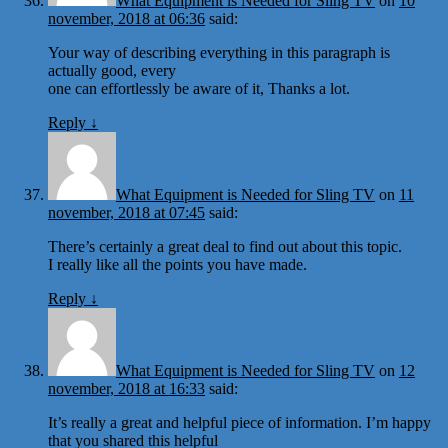
What Equipment is Needed for Sling TV
on
10
november, 2018 at 06:36
said:
Your way of describing everything in this paragraph is
actually good, every
one can effortlessly be aware of it, Thanks a lot.
Reply
↓
What Equipment is Needed for Sling TV
on
11
november, 2018 at 07:45
said:
There’s certainly a great deal to find out about this topic.
I really like all the points you have made.
Reply
↓
What Equipment is Needed for Sling TV
on
12
november, 2018 at 16:33
said:
It’s really a great and helpful piece of information. I’m happy
that you shared this helpful