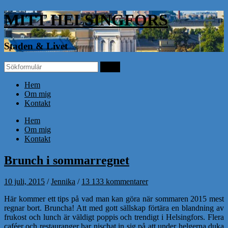
MITT HELSINGFORS
Staden & Livet
Hem
Om mig
Kontakt
Hem
Om mig
Kontakt
Brunch i sommarregnet
10 juli, 2015
/
Jennika
/
13 133 kommentarer
Här kommer ett tips på vad man kan göra när sommaren 2015 mest
regnar bort. Bruncha! Att med gott sällskap förtära en blandning av
frukost och lunch är väldigt poppis och trendigt i Helsingfors. Flera
caféer och restauranger har nischat in sig på att under helgerna duka