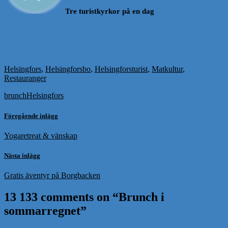
Tre turistkyrkor på en dag
Helsingfors
,
Helsingforsbo
,
Helsingforsturist
,
Matkultur
,
Restauranger
brunch
Helsingfors
Föregående inlägg
Yogaretreat & vänskap
Nästa inlägg
Gratis äventyr på Borgbacken
13 133 comments on “
Brunch i
sommarregnet
”