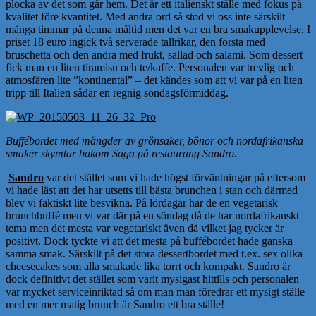
plocka av det som går hem. Det är ett italienskt ställe med fokus på
kvalitet före kvantitet. Med andra ord så stod vi oss inte särskilt
många timmar på denna måltid men det var en bra smakupplevelse. I
priset 18 euro ingick två serverade tallrikar, den första med
bruschetta och den andra med frukt, sallad och salami. Som dessert
fick man en liten tiramisu och te/kaffe. Personalen var trevlig och
atmosfären lite ”kontinental” – det kändes som att vi var på en liten
tripp till Italien sådär en regnig söndagsförmiddag.
Buffébordet med mängder av grönsaker, bönor och nordafrikanska
smaker skymtar bakom Saga på restaurang Sandro.
Sandro
var det stället som vi hade högst förväntningar på eftersom
vi hade läst att det har utsetts till bästa brunchen i stan och därmed
blev vi faktiskt lite besvikna. På lördagar har de en vegetarisk
brunchbuffé men vi var där på en söndag då de har nordafrikanskt
tema men det mesta var vegetariskt även då vilket jag tycker är
positivt. Dock tyckte vi att det mesta på buffébordet hade ganska
samma smak. Särskilt på det stora dessertbordet med t.ex. sex olika
cheesecakes som alla smakade lika torrt och kompakt. Sandro är
dock definitivt det stället som varit mysigast hittills och personalen
var mycket serviceinriktad så om man man föredrar ett mysigt ställe
med en mer matig brunch är Sandro ett bra ställe!