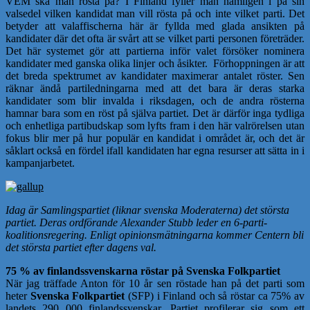
VEM ska man rösta på? I Finland fyller man nämligen i på sin
valsedel vilken kandidat man vill rösta på och inte vilket parti. Det
betyder att valaffischerna här är fyllda med glada ansikten på
kandidater där det ofta är svårt att se vilket parti personen företräder.
Det här systemet gör att partierna inför valet försöker nominera
kandidater med ganska olika linjer och åsikter. Förhoppningen är att
det breda spektrumet av kandidater maximerar antalet röster. Sen
räknar ändå partiledningarna med att det bara är deras starka
kandidater som blir invalda i riksdagen, och de andra rösterna
hamnar bara som en röst på själva partiet. Det är därför inga tydliga
och enhetliga partibudskap som lyfts fram i den här valrörelsen utan
fokus blir mer på hur populär en kandidat i området är, och det är
såklart också en fördel ifall kandidaten har egna resurser att sätta in i
kampanjarbetet.
Idag är Samlingspartiet (liknar svenska Moderaterna) det största
partiet. Deras ordförande Alexander Stubb leder en 6-parti-
koalitionsregering. Enligt opinionsmätningarna kommer Centern bli
det största partiet efter dagens val.
75 % av finlandssvenskarna röstar på Svenska Folkpartiet
När jag träffade Anton för 10 år sen röstade han på det parti som
heter
Svenska Folkpartiet
(SFP) i Finland och så röstar ca 75% av
landets 290 000 finlandssvenskar. Partiet profilerar sig som ett