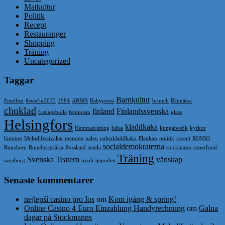
Matkultur
Politik
Recept
Restauranger
Shopping
Träning
Uncategorized
Taggar
Barnkultur
#melfest
#swefin2015
1984
ARBIS
Babypoesi
brunch
Båtmässa
choklad
finland
Finlandssvenska
fastlagsbulle
feminism
glass
Helsingfors
kladdkaka
Hemmaträning
hälsa
kungabesök
kyrkor
löpning
Melodifestivalen
memma
paleo
paleokladdkaka
Plankan
politik
recept
ROSSO
socialdemokraterna
Runeberg
Runebergstårta
Ryssland
semla
stockmann
superfood
Träning
Svenska Teatern
vänskap
sveaborg
tivoli
tjejmilen
Senaste kommentarer
nejlepší casino pro Ios
om
Kom igång & spring!
Online Casino 4 Euro Einzahlung Handyrechnung
om
Galna
dagar på Stockmanns