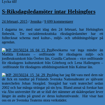
Lycka till!
S-Riksdagsledamöter intar Helsingfors
24 februari, 2015
/
Jennika
/
9 699 kommentarer
I dagarna tre, med start idag den 24 februari, har Helsingfors
finbesök. Tre socialdemokratiska riksdagsledamöter har ett
fulltecknat schema med kultur-, miljö- och utbildningsfrågor på
agendan.
Besökarna var inga mindre än
Matilda Ernkrans – ordförande för riksdagens miljö- och
jordbruksutskott från Örebro län, Gunilla Carlsson – vice ordförande
för riksdagens kulturutskott från Göteborg och Lena Hallengren –
ordförande för riksdagens utbildningsutskott från Kalmar län.
Idag har jag fått vara med dem när
de fick en rundtur på Finlands Svenska Nationalteater av självaste
teaterchefen Johan Storgård. Storgård har varit teaterchef sedan
2002 och har många strängar på sin lyra. Bland annat så forskar han
via Åbo universitet för att se ifall det stämmer att skådespelare lever
längre än andra på grund av deras kulturutövande. Här visar han
oss en av Svenska Teaterns stora verkstäder.