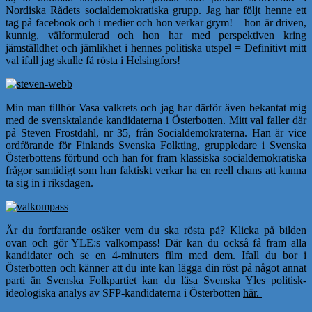
Nordiska Rådets socialdemokratiska grupp. Jag har följt henne ett
tag på facebook och i medier och hon verkar grym! – hon är driven,
kunnig, välformulerad och hon har med perspektiven kring
jämställdhet och jämlikhet i hennes politiska utspel = Definitivt mitt
val ifall jag skulle få rösta i Helsingfors!
Min man tillhör Vasa valkrets och jag har därför även bekantat mig
med de svensktalande kandidaterna i Österbotten. Mitt val faller där
på Steven Frostdahl, nr 35, från Socialdemokraterna. Han är vice
ordförande för Finlands Svenska Folkting, gruppledare i Svenska
Österbottens förbund och han för fram klassiska socialdemokratiska
frågor samtidigt som han faktiskt verkar ha en reell chans att kunna
ta sig in i riksdagen.
Är du fortfarande osäker vem du ska rösta på? Klicka på bilden
ovan och gör YLE:s valkompass! Där kan du också få fram alla
kandidater och se en 4-minuters film med dem. Ifall
du bor i
Österbotten och känner att du inte kan lägga din röst på något annat
parti än Svenska Folkpartiet kan du läsa Svenska Yles politisk-
ideologiska analys av SFP-kandidaterna i Österbotten
här.