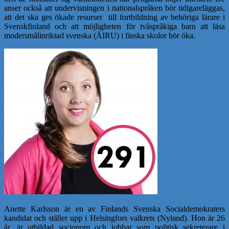
anser också att undervisningen i nationalspråken bör tidigareläggas,
att det ska ges ökade resurser till fortbildning av behöriga lärare i
Svenskfinland och att möjligheten för tvåspråkiga barn att läsa
modersmålinriktad svenska (ÄIRU) i finska skolor bör öka.
Anette Karlsson är en av Finlands Svenska Socialdemokraters
kandidat och ställer upp i Helsingfors valkrets (Nyland). Hon är 26
år, är utbildad socionom och jobbar som politisk sekreterare i