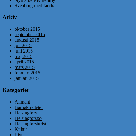
Nytt arbete & hemflytt
Sveaborg med faddrar
Arkiv
oktober 2015
september 2015
augusti 2015
juli 2015
juni 2015
maj 2015
april 2015
mars 2015
februari 2015
januari 2015
Kategorier
Allmänt
Barnaktiviteter
Helsingfors
Helsingforsbo
Helsingforsturist
Kultur
Livet