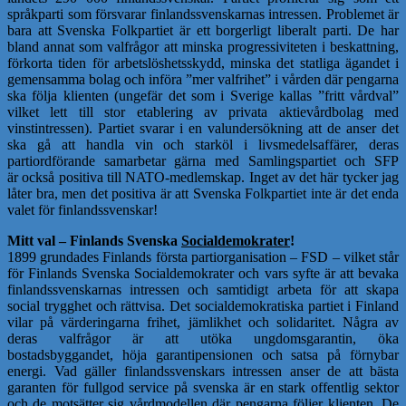
språkparti som försvarar finlandssvenskarnas intressen. Problemet är
bara att Svenska Folkpartiet är ett borgerligt liberalt parti. De har
bland annat som valfrågor att minska progressiviteten i beskattning,
förkorta tiden för arbetslöshetsskydd, minska det statliga ägandet i
gemensamma bolag och införa ”mer valfrihet” i vården där pengarna
ska följa klienten (ungefär det som i Sverige kallas ”fritt vårdval”
vilket lett till stor etablering av privata aktievårdbolag med
vinstintressen). Partiet svarar i en valundersökning att de anser det
ska gå att handla vin och starköl i livsmedelsaffärer, deras
partiordförande samarbetar gärna med Samlingspartiet och SFP
är också positiva till NATO-medlemskap. Inget av det här tycker jag
låter bra, men det positiva är att Svenska Folkpartiet inte är det enda
valet för finlandssvenskar!
Mitt val – Finlands Svenska
Socialdemokrater
!
1899 grundades Finlands första partiorganisation – FSD – vilket står
för Finlands Svenska Socialdemokrater och vars syfte är att bevaka
finlandssvenskarnas intressen och samtidigt arbeta för att skapa
social trygghet och rättvisa. Det socialdemokratiska partiet i Finland
vilar på värderingarna frihet, jämlikhet och solidaritet. Några av
deras valfrågor är att utöka ungdomsgarantin, öka
bostadsbyggandet, höja garantipensionen och satsa på förnybar
energi. Vad gäller finlandssvenskars intressen anser de att bästa
garanten för fullgod service på svenska är en stark offentlig sektor
och de motsätter sig vårdmodellen där pengarna följer klienten. De