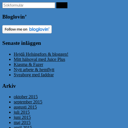
Bloglovin’
Senaste inläggen
Hejdå Helsingfors & bloggen!
Mitt hälsoval med Juice Plus
Kiasma & Fazer
Nytt arbete & hemflytt
Sveaborg med faddrar
Arkiv
oktober 2015
september 2015
augusti 2015
juli 2015
juni 2015
maj 2015
april 2015