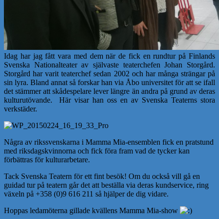
Idag har jag fått vara med dem när de fick en rundtur på Finlands
Svenska Nationalteater av självaste teaterchefen Johan Storgård.
Storgård har varit teaterchef sedan 2002 och har många strängar på
sin lyra. Bland annat så forskar han via Åbo universitet för att se ifall
det stämmer att skådespelare lever längre än andra på grund av deras
kulturutövande. Här visar han oss en av Svenska Teaterns stora
verkstäder.
Några av rikssvenskarna i Mamma Mia-ensemblen fick en pratstund
med riksdagskvinnorna och fick föra fram vad de tycker kan
förbättras för kulturarbetare.
Tack Svenska Teatern för ett fint besök! Om du också vill gå en
guidad tur på teatern går det att beställa via deras kundservice, ring
växeln på +358 (0)9 616 211 så hjälper de dig vidare.
Hoppas ledamöterna gillade kvällens Mamma Mia-show