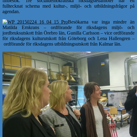
finbesök. Tre socialdemokratiska riksdagsledamöter har ett
fulltecknat schema med kultur-, miljö- och utbildningsfrågor på
agendan.
Besökarna var inga mindre än
Matilda Ernkrans – ordförande för riksdagens miljö- och
jordbruksutskott från Örebro län, Gunilla Carlsson – vice ordförande
för riksdagens kulturutskott från Göteborg och Lena Hallengren –
ordförande för riksdagens utbildningsutskott från Kalmar län.