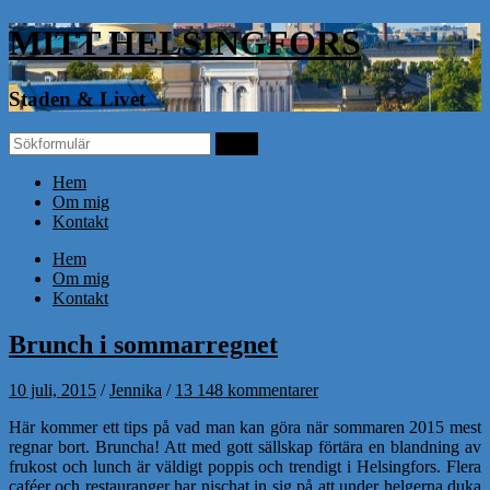
MITT HELSINGFORS
Staden & Livet
Hem
Om mig
Kontakt
Hem
Om mig
Kontakt
Brunch i sommarregnet
10 juli, 2015
/
Jennika
/
13 148 kommentarer
Här kommer ett tips på vad man kan göra när sommaren 2015 mest
regnar bort. Bruncha! Att med gott sällskap förtära en blandning av
frukost och lunch är väldigt poppis och trendigt i Helsingfors. Flera
caféer och restauranger har nischat in sig på att under helgerna duka