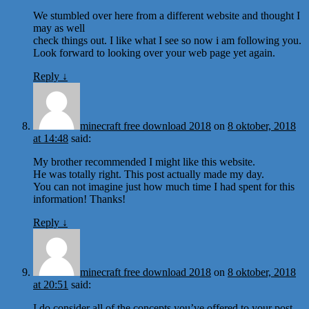
We stumbled over here from a different website and thought I
may as well
check things out. I like what I see so now i am following you.
Look forward to looking over your web page yet again.
Reply
↓
minecraft free download 2018
on
8 oktober, 2018
at 14:48
said:
My brother recommended I might like this website.
He was totally right. This post actually made my day.
You can not imagine just how much time I had spent for this
information! Thanks!
Reply
↓
minecraft free download 2018
on
8 oktober, 2018
at 20:51
said:
I do consider all of the concepts you’ve offered to your post.