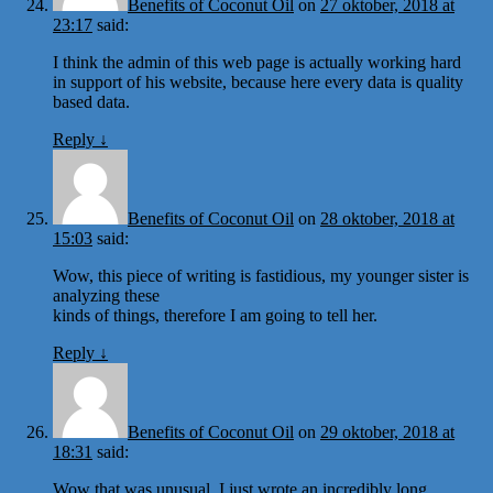
Benefits of Coconut Oil
on
27 oktober, 2018 at
23:17
said:
I think the admin of this web page is actually working hard
in support of his website, because here every data is quality
based data.
Reply
↓
Benefits of Coconut Oil
on
28 oktober, 2018 at
15:03
said:
Wow, this piece of writing is fastidious, my younger sister is
analyzing these
kinds of things, therefore I am going to tell her.
Reply
↓
Benefits of Coconut Oil
on
29 oktober, 2018 at
18:31
said:
Wow that was unusual. I just wrote an incredibly long