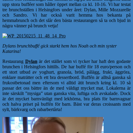
upp stora bufféer som håller öppet mellan ca kl. 10-16. Vi har testat
tre brunchställen i Helsingfors under året: Dylan, Mille Mozzarelle
och Sandro. Vi har också varit hemma hos bekanta på
hemmabrunch och det slår den bästa restaurangen så ta och bjud in
några vänner på brunch vetja!
Dylans brunchbuffé gick starkt hem hos Noah och min syster
Katarina!
Restaurang
Dylan
är det stället som vi tycker har haft den godaste
brunchen i Helsingfors hittills. De har buffé för 18 euro/person och
ett stort utbud av yoghurt, granola, bröd, pålägg, frukt, äggröra,
enklare maträtter och ett bra dessertbord. Buffén är alltså ganska så
frukostbetonad men eftersom vi alltid ätit brunch kring kl. 10 så
passar det oss bättre än de med väldigt mycket mat. Lokalerna är
inte särskilt ”mysiga” utan ganska vita, luftiga och avskalade. Dock
är det mycket barnvänligt med lekhörna, bra plats för barnvagnar
och halva priset på buffén för barn. Bäst var deras croissants med
sylt, bärkvarg och rabarbertårta!