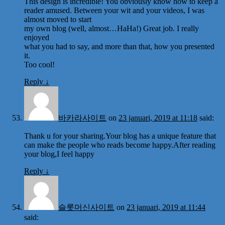
This design is incredible! You obviously know how to keep a
reader amused. Between your wit and your videos, I was
almost moved to start
my own blog (well, almost…HaHa!) Great job. I really
enjoyed
what you had to say, and more than that, how you presented
it.
Too cool!
Reply
↓
바카라사이트
on
23 januari, 2019 at 11:18
said:
Thank u for your sharing.Your blog has a unique feature that
can make the people who reads become happy.After reading
your blog,I feel happy
Reply
↓
슬롯머신사이트
on
23 januari, 2019 at 11:44
said: