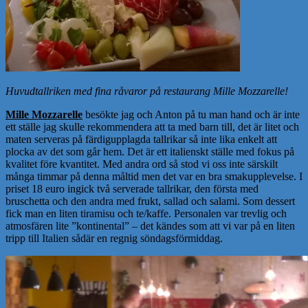
Huvudtallriken med fina råvaror på restaurang Mille Mozzarelle!
Mille Mozzarelle
besökte jag och Anton på tu man hand och är inte
ett ställe jag skulle rekommendera att ta med barn till, det är litet och
maten serveras på färdigupplagda tallrikar så inte lika enkelt att
plocka av det som går hem. Det är ett italienskt ställe med fokus på
kvalitet före kvantitet. Med andra ord så stod vi oss inte särskilt
många timmar på denna måltid men det var en bra smakupplevelse. I
priset 18 euro ingick två serverade tallrikar, den första med
bruschetta och den andra med frukt, sallad och salami. Som dessert
fick man en liten tiramisu och te/kaffe. Personalen var trevlig och
atmosfären lite ”kontinental” – det kändes som att vi var på en liten
tripp till Italien sådär en regnig söndagsförmiddag.