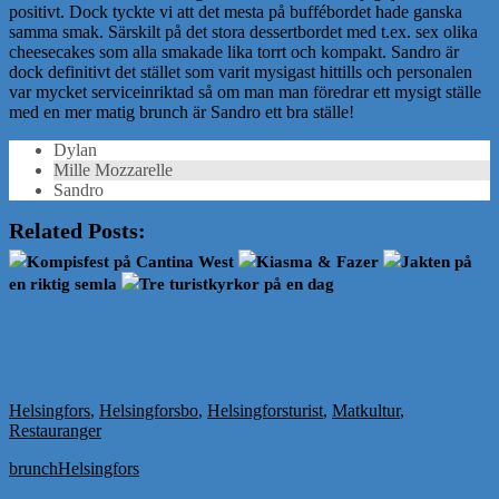
positivt. Dock tyckte vi att det mesta på buffébordet hade ganska
samma smak. Särskilt på det stora dessertbordet med t.ex. sex olika
cheesecakes som alla smakade lika torrt och kompakt. Sandro är
dock definitivt det stället som varit mysigast hittills och personalen
var mycket serviceinriktad så om man man föredrar ett mysigt ställe
med en mer matig brunch är Sandro ett bra ställe!
Dylan
Mille Mozzarelle
Sandro
Related Posts:
Kompisfest på Cantina West
Kiasma & Fazer
Jakten på
en riktig semla
Tre turistkyrkor på en dag
Helsingfors
,
Helsingforsbo
,
Helsingforsturist
,
Matkultur
,
Restauranger
brunch
Helsingfors