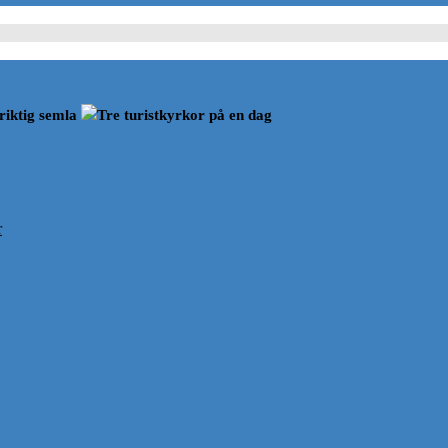
riktig semla
Tre turistkyrkor på en dag
r