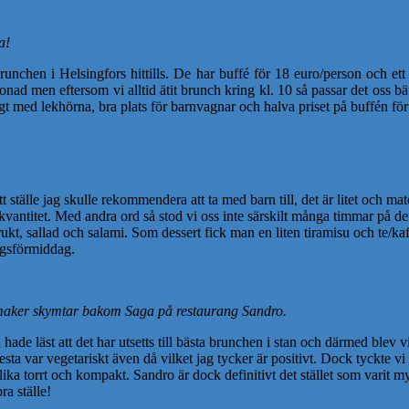
a!
runchen i Helsingfors hittills. De har buffé för 18 euro/person och ett
tonad men eftersom vi alltid ätit brunch kring kl. 10 så passar det oss 
t med lekhörna, bra plats för barnvagnar och halva priset på buffén för 
ställe jag skulle rekommendera att ta med barn till, det är litet och mate
e kvantitet. Med andra ord så stod vi oss inte särskilt många timmar på 
ukt, sallad och salami. Som dessert fick man en liten tiramisu och te/kaf
dagsförmiddag.
maker skymtar bakom Saga på restaurang Sandro.
 hade läst att det har utsetts till bästa brunchen i stan och därmed blev 
ta var vegetariskt även då vilket jag tycker är positivt. Dock tyckte v
ika torrt och kompakt. Sandro är dock definitivt det stället som varit m
ra ställe!