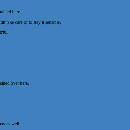
tained here,
l take care of to stay it sensible.
erful
tained over here.
may as well