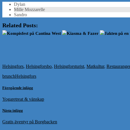
Dylan
Mille Mozzarelle
Sandro
Related Posts:
Kompisfest på Cantina West
Kiasma & Fazer
Jakten på en 
Helsingfors
,
Helsingforsbo
,
Helsingforsturist
,
Matkultur
,
Restaurange
brunch
Helsingfors
Föregående inlägg
Yogaretreat & vänskap
Nästa inlägg
Gratis äventyr på Borgbacken