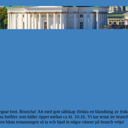
r bort. Bruncha! Att med gott sällskap förtära en blandning av frukost
ra bufféer som håller öppet mellan ca kl. 10-16. Vi har testat tre brun
n bästa restaurangen så ta och bjud in några vänner på brunch vetja!