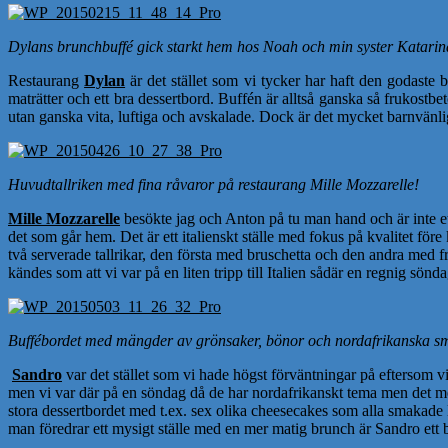
Dylans brunchbuffé gick starkt hem hos Noah och min syster Katarin
Restaurang
Dylan
är det stället som vi tycker har haft den godaste b
maträtter och ett bra dessertbord. Buffén är alltså ganska så frukostbe
utan ganska vita, luftiga och avskalade. Dock är det mycket barnvänlig
Huvudtallriken med fina råvaror på restaurang Mille Mozzarelle!
Mille Mozzarelle
besökte jag och Anton på tu man hand och är inte ett 
det som går hem. Det är ett italienskt ställe med fokus på kvalitet för
två serverade tallrikar, den första med bruschetta och den andra med fr
kändes som att vi var på en liten tripp till Italien sådär en regnig sön
Buffébordet med mängder av grönsaker, bönor och nordafrikanska s
Sandro
var det stället som vi hade högst förväntningar på eftersom vi
men vi var där på en söndag då de har nordafrikanskt tema men det mes
stora dessertbordet med t.ex. sex olika cheesecakes som alla smakade l
man föredrar ett mysigt ställe med en mer matig brunch är Sandro ett b