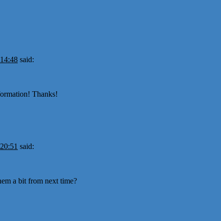
 14:48
said:
nformation! Thanks!
 20:51
said:
hem a bit from next time?