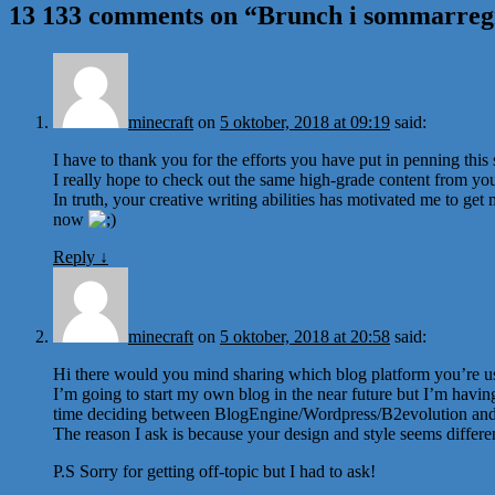
13 133 comments on “
Brunch i sommarreg
minecraft
on
5 oktober, 2018 at 09:19
said:
I have to thank you for the efforts you have put in penning this s
I really hope to check out the same high-grade content from you 
In truth, your creative writing abilities has motivated me to ge
now
Reply
↓
minecraft
on
5 oktober, 2018 at 20:58
said:
Hi there would you mind sharing which blog platform you’re u
I’m going to start my own blog in the near future but I’m havin
time deciding between BlogEngine/Wordpress/B2evolution and
The reason I ask is because your design and style seems differ
P.S Sorry for getting off-topic but I had to ask!