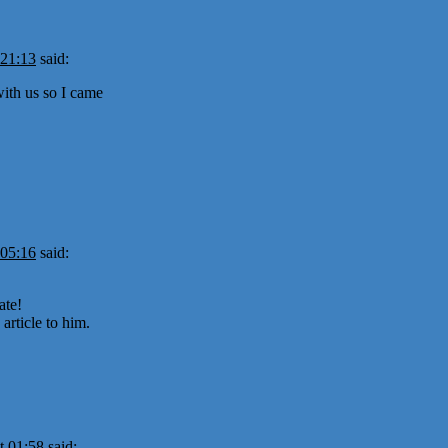
 21:13
said:
ith us so I came
 05:16
said:
ate!
article to him.
t 01:58
said: