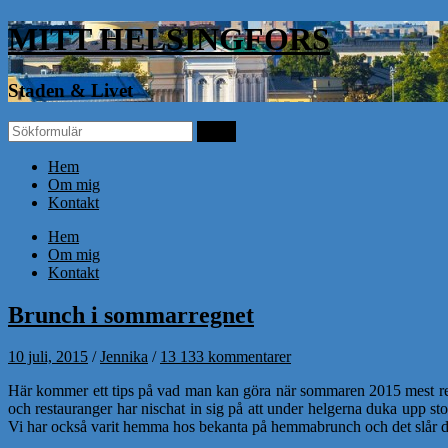
MITT HELSINGFORS
Staden & Livet
Hem
Om mig
Kontakt
Hem
Om mig
Kontakt
Brunch i sommarregnet
10 juli, 2015
/
Jennika
/
13 133 kommentarer
Här kommer ett tips på vad man kan göra när sommaren 2015 mest regna
och restauranger har nischat in sig på att under helgerna duka upp sto
Vi har också varit hemma hos bekanta på hemmabrunch och det slår de