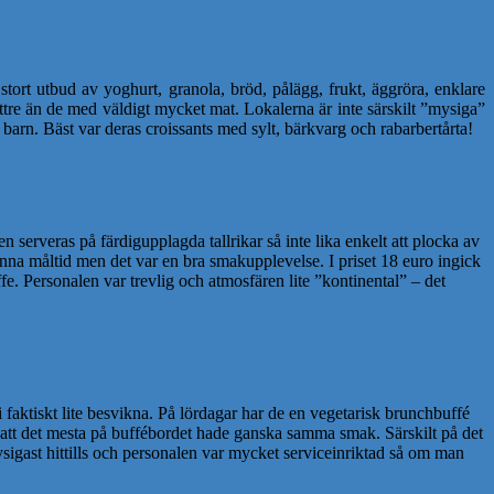
 stort utbud av yoghurt, granola, bröd, pålägg, frukt, äggröra, enklare
bättre än de med väldigt mycket mat. Lokalerna är inte särskilt ”mysiga”
barn. Bäst var deras croissants med sylt, bärkvarg och rabarbertårta!
n serveras på färdigupplagda tallrikar så inte lika enkelt att plocka av
denna måltid men det var en bra smakupplevelse. I priset 18 euro ingick
fe. Personalen var trevlig och atmosfären lite ”kontinental” – det
vi faktiskt lite besvikna. På lördagar har de en vegetarisk brunchbuffé
i att det mesta på buffébordet hade ganska samma smak. Särskilt på det
ysigast hittills och personalen var mycket serviceinriktad så om man