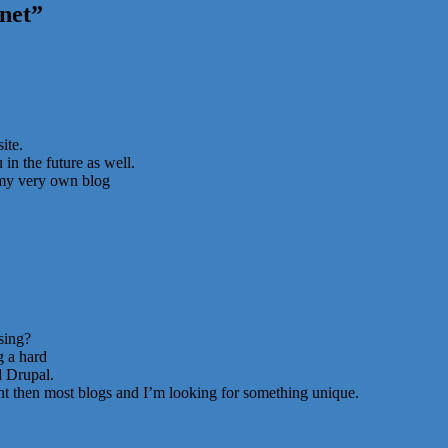
net
”
ite.
in the future as well.
t my very own blog
sing?
g a hard
 Drupal.
ent then most blogs and I’m looking for something unique.