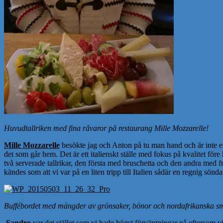
Huvudtallriken med fina råvaror på restaurang Mille Mozzarelle!
Mille Mozzarelle
besökte jag och Anton på tu man hand och är inte ett 
det som går hem. Det är ett italienskt ställe med fokus på kvalitet för
två serverade tallrikar, den första med bruschetta och den andra med fr
kändes som att vi var på en liten tripp till Italien sådär en regnig sön
Buffébordet med mängder av grönsaker, bönor och nordafrikanska s
Sandro
var det stället som vi hade högst förväntningar på eftersom vi