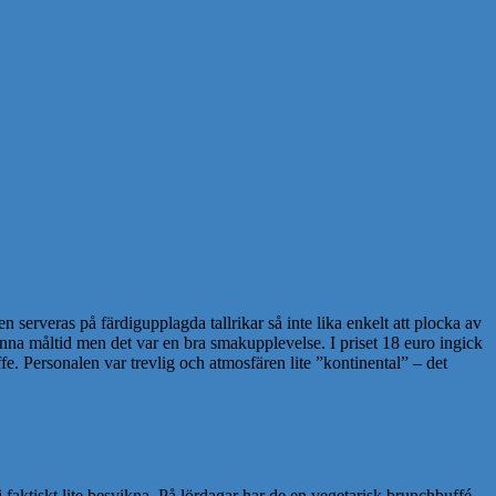
n serveras på färdigupplagda tallrikar så inte lika enkelt att plocka av
denna måltid men det var en bra smakupplevelse. I priset 18 euro ingick
fe. Personalen var trevlig och atmosfären lite ”kontinental” – det
vi faktiskt lite besvikna. På lördagar har de en vegetarisk brunchbuffé