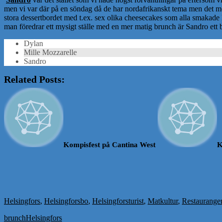
men vi var där på en söndag då de har nordafrikanskt tema men det mes
stora dessertbordet med t.ex. sex olika cheesecakes som alla smakade l
man föredrar ett mysigt ställe med en mer matig brunch är Sandro ett b
Dylan
Mille Mozzarelle
Sandro
Related Posts:
Kompisfest på Cantina West
K
Helsingfors
,
Helsingforsbo
,
Helsingforsturist
,
Matkultur
,
Restaurange
brunch
Helsingfors