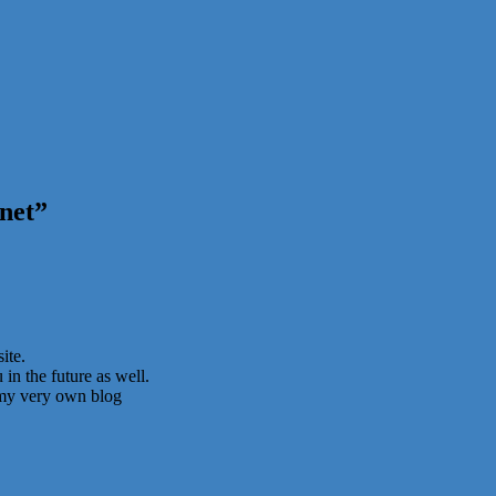
net
”
ite.
in the future as well.
t my very own blog