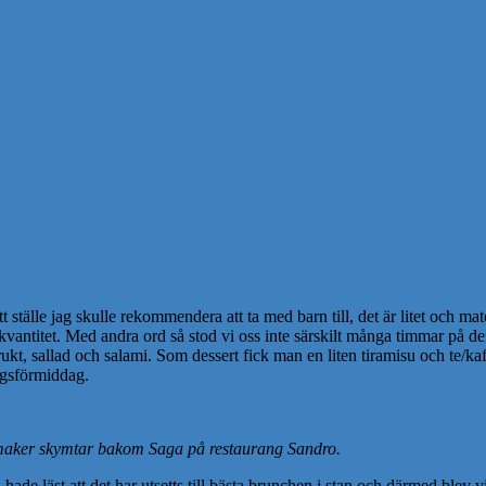
ställe jag skulle rekommendera att ta med barn till, det är litet och mate
e kvantitet. Med andra ord så stod vi oss inte särskilt många timmar på 
ukt, sallad och salami. Som dessert fick man en liten tiramisu och te/kaf
dagsförmiddag.
maker skymtar bakom Saga på restaurang Sandro.
 hade läst att det har utsetts till bästa brunchen i stan och därmed blev 