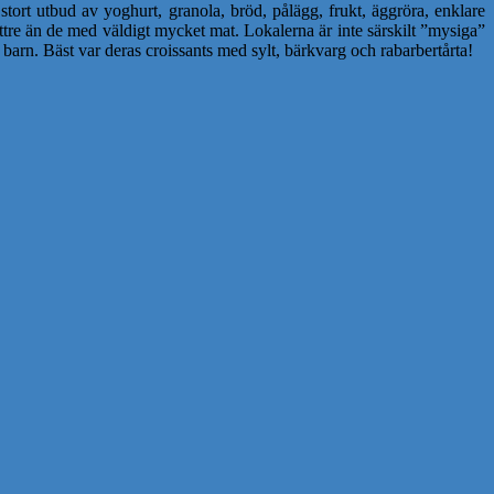
 stort utbud av yoghurt, granola, bröd, pålägg, frukt, äggröra, enklare
bättre än de med väldigt mycket mat. Lokalerna är inte särskilt ”mysiga”
barn. Bäst var deras croissants med sylt, bärkvarg och rabarbertårta!