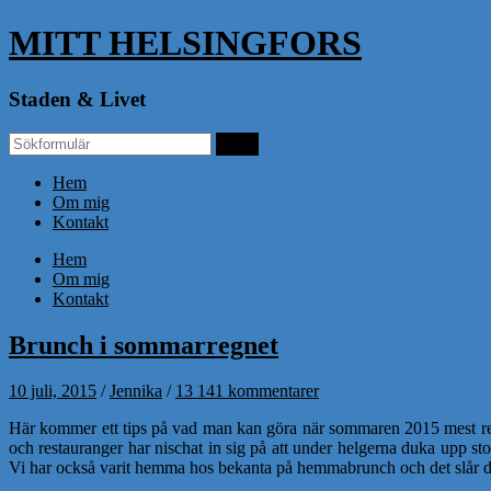
MITT HELSINGFORS
Staden & Livet
Hem
Om mig
Kontakt
Hem
Om mig
Kontakt
Brunch i sommarregnet
10 juli, 2015
/
Jennika
/
13 141 kommentarer
Här kommer ett tips på vad man kan göra när sommaren 2015 mest regna
och restauranger har nischat in sig på att under helgerna duka upp sto
Vi har också varit hemma hos bekanta på hemmabrunch och det slår de