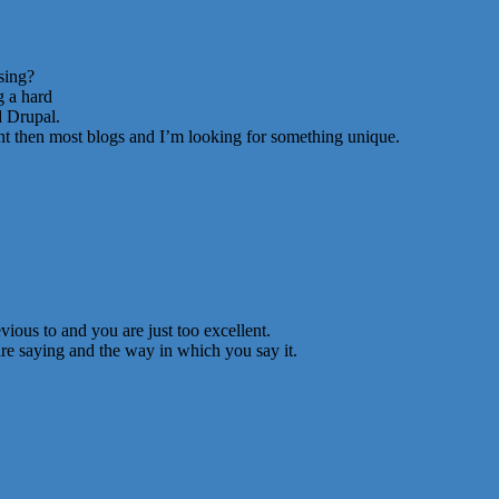
sing?
g a hard
 Drupal.
ent then most blogs and I’m looking for something unique.
ious to and you are just too excellent.
are saying and the way in which you say it.