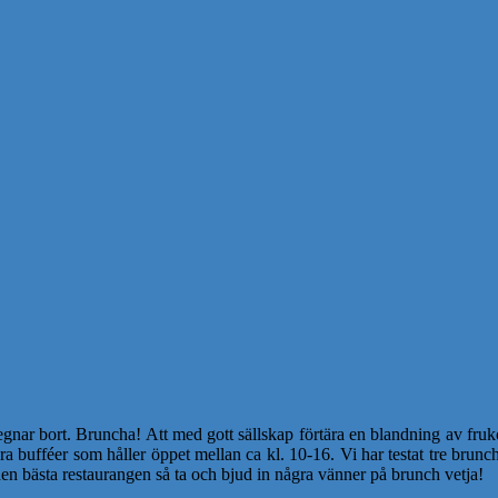
r bort. Bruncha! Att med gott sällskap förtära en blandning av frukost
ra bufféer som håller öppet mellan ca kl. 10-16. Vi har testat tre brun
n bästa restaurangen så ta och bjud in några vänner på brunch vetja!