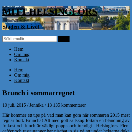
MITT HELSINGFORS
Staden & Livet
Hem
Om mig
Kontakt
Hem
Om mig
Kontakt
Brunch i sommarregnet
10 juli, 2015
/
Jennika
/
13 135 kommentarer
Här kommer ett tips på vad man kan göra när sommaren 2015 mest
regnar bort. Bruncha! Att med gott sällskap förtära en blandning av
frukost och lunch är väldigt poppis och trendigt i Helsingfors. Flera
caféer och restauranger har nischat in sig på att under helgerna duka