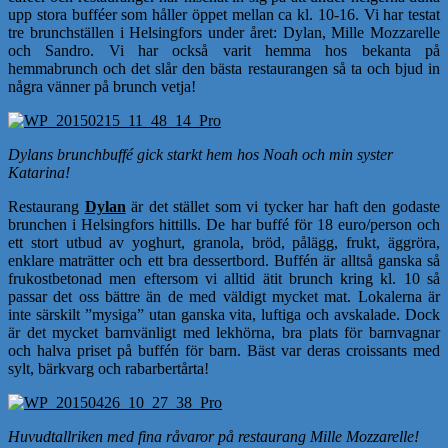
upp stora bufféer som håller öppet mellan ca kl. 10-16. Vi har testat
tre brunchställen i Helsingfors under året: Dylan, Mille Mozzarelle
och Sandro. Vi har också varit hemma hos bekanta på
hemmabrunch och det slår den bästa restaurangen så ta och bjud in
några vänner på brunch vetja!
Dylans brunchbuffé gick starkt hem hos Noah och min syster
Katarina!
Restaurang
Dylan
är det stället som vi tycker har haft den godaste
brunchen i Helsingfors hittills. De har buffé för 18 euro/person och
ett stort utbud av yoghurt, granola, bröd, pålägg, frukt, äggröra,
enklare maträtter och ett bra dessertbord. Buffén är alltså ganska så
frukostbetonad men eftersom vi alltid ätit brunch kring kl. 10 så
passar det oss bättre än de med väldigt mycket mat. Lokalerna är
inte särskilt ”mysiga” utan ganska vita, luftiga och avskalade. Dock
är det mycket barnvänligt med lekhörna, bra plats för barnvagnar
och halva priset på buffén för barn. Bäst var deras croissants med
sylt, bärkvarg och rabarbertårta!
Huvudtallriken med fina råvaror på restaurang Mille Mozzarelle!