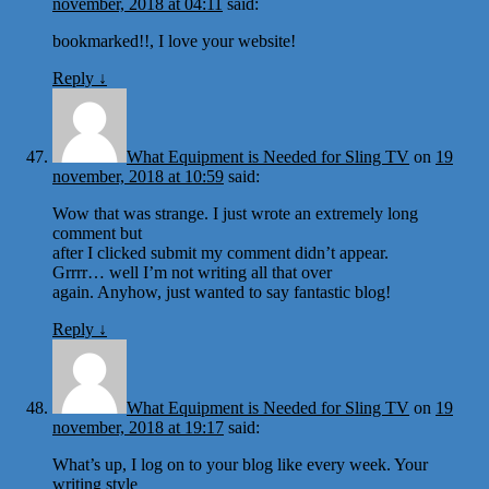
november, 2018 at 04:11
said:
bookmarked!!, I love your website!
Reply
↓
What Equipment is Needed for Sling TV
on
19
november, 2018 at 10:59
said:
Wow that was strange. I just wrote an extremely long
comment but
after I clicked submit my comment didn’t appear.
Grrrr… well I’m not writing all that over
again. Anyhow, just wanted to say fantastic blog!
Reply
↓
What Equipment is Needed for Sling TV
on
19
november, 2018 at 19:17
said:
What’s up, I log on to your blog like every week. Your
writing style