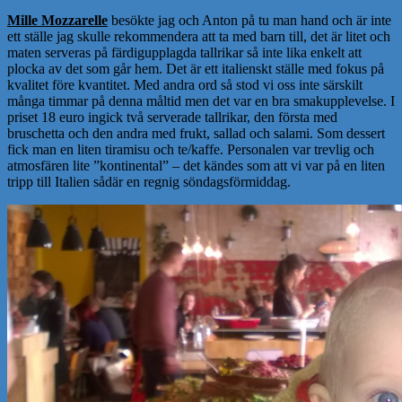
Mille Mozzarelle
besökte jag och Anton på tu man hand och är inte
ett ställe jag skulle rekommendera att ta med barn till, det är litet och
maten serveras på färdigupplagda tallrikar så inte lika enkelt att
plocka av det som går hem. Det är ett italienskt ställe med fokus på
kvalitet före kvantitet. Med andra ord så stod vi oss inte särskilt
många timmar på denna måltid men det var en bra smakupplevelse. I
priset 18 euro ingick två serverade tallrikar, den första med
bruschetta och den andra med frukt, sallad och salami. Som dessert
fick man en liten tiramisu och te/kaffe. Personalen var trevlig och
atmosfären lite ”kontinental” – det kändes som att vi var på en liten
tripp till Italien sådär en regnig söndagsförmiddag.