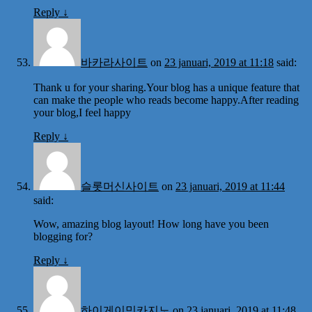
Reply
↓
바카라사이트
on
23 januari, 2019 at 11:18
said:
Thank u for your sharing.Your blog has a unique feature that
can make the people who reads become happy.After reading
your blog,I feel happy
Reply
↓
슬롯머신사이트
on
23 januari, 2019 at 11:44
said:
Wow, amazing blog layout! How long have you been
blogging for?
Reply
↓
하이게이밍카지노
on
23 januari, 2019 at 11:48