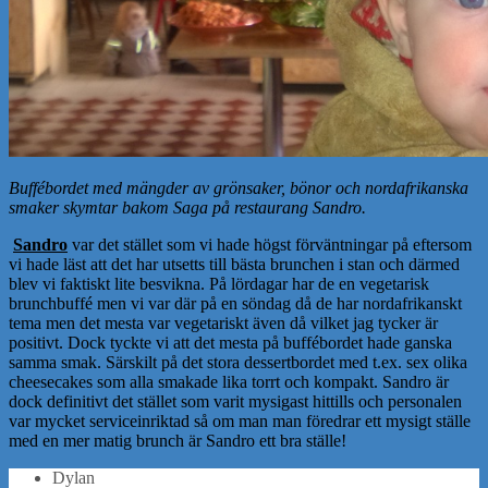
Buffébordet med mängder av grönsaker, bönor och nordafrikanska
smaker skymtar bakom Saga på restaurang Sandro.
Sandro
var det stället som vi hade högst förväntningar på eftersom
vi hade läst att det har utsetts till bästa brunchen i stan och därmed
blev vi faktiskt lite besvikna. På lördagar har de en vegetarisk
brunchbuffé men vi var där på en söndag då de har nordafrikanskt
tema men det mesta var vegetariskt även då vilket jag tycker är
positivt. Dock tyckte vi att det mesta på buffébordet hade ganska
samma smak. Särskilt på det stora dessertbordet med t.ex. sex olika
cheesecakes som alla smakade lika torrt och kompakt. Sandro är
dock definitivt det stället som varit mysigast hittills och personalen
var mycket serviceinriktad så om man man föredrar ett mysigt ställe
med en mer matig brunch är Sandro ett bra ställe!
Dylan