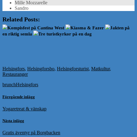
Mille Mozzarelle
Sandro
Related Posts:
Kompisfest på Cantina West
Kiasma & Fazer
Jakten på
en riktig semla
Tre turistkyrkor på en dag
Helsingfors
,
Helsingforsbo
,
Helsingforsturist
,
Matkultur
,
Restauranger
brunch
Helsingfors
Föregående inlägg
Yogaretreat & vänskap
Nästa inlägg
Gratis äventyr på Borgbacken