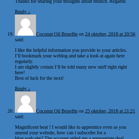
Thanks for sharing your thoughts about brunch. Regards
Reply
↓
Coconut Oil Benefits
on
24 oktober, 2018 at 20:56
said:
I like the helpful information you provide to your articles.
I’ll bookmark your weblog and take a look at again here
regularly.
I am slightly certain I’ll be told many new stuff right right
here!
Best of luck for the next!
Reply
↓
Coconut Oil Benefits
on
25 oktober, 2018 at 21:21
said:
Magnificent beat ! I would like to apprentice even as you
amend your website, how can i subscribe for a
blog web site? The account aided me a appropriate deal.