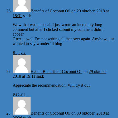
Benefits of Coconut Oil
on
29 oktober, 2018 at
18:31
said:
Wow that was unusual. I just wrote an incredibly long
comment but after I clicked submit my comment didn’t
appear.
Grrrr… well I’m not writing all that over again. Anyhow, just
wanted to say wonderful blog!
Reply
↓
Health Benefits of Coconut Oil
on
29 oktober,
2018 at 19:11
said:
Appreciate the recommendation. Will try it out.
Reply
↓
Benefits of Coconut Oil
on
30 oktober, 2018 at
06:36
said: