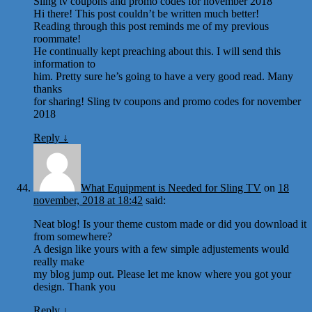
Sling tv coupons and promo codes for november 2018
Hi there! This post couldn’t be written much better!
Reading through this post reminds me of my previous
roommate!
He continually kept preaching about this. I will send this
information to
him. Pretty sure he’s going to have a very good read. Many
thanks
for sharing! Sling tv coupons and promo codes for november
2018
Reply
↓
What Equipment is Needed for Sling TV
on
18
november, 2018 at 18:42
said:
Neat blog! Is your theme custom made or did you download it
from somewhere?
A design like yours with a few simple adjustements would
really make
my blog jump out. Please let me know where you got your
design. Thank you
Reply
↓