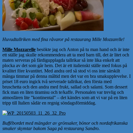
Huvudtallriken med fina råvaror på restaurang Mille Mozzarelle!
Mille Mozzarelle
besökte jag och Anton på tu man hand och är inte
ett ställe jag skulle rekommendera att ta med barn till, det är litet och
maten serveras på färdigupplagda tallrikar så inte lika enkelt att
plocka av det som går hem. Det är ett italienskt ställe med fokus på
kvalitet före kvantitet. Med andra ord så stod vi oss inte särskilt
många timmar på denna måltid men det var en bra smakupplevelse. I
priset 18 euro ingick två serverade tallrikar, den första med
bruschetta och den andra med frukt, sallad och salami. Som dessert
fick man en liten tiramisu och te/kaffe. Personalen var trevlig och
atmosfären lite ”kontinental” – det kändes som att vi var på en liten
tripp till Italien sådär en regnig söndagsförmiddag.
Buffébordet med mängder av grönsaker, bönor och nordafrikanska
smaker skymtar bakom Saga på restaurang Sandro.