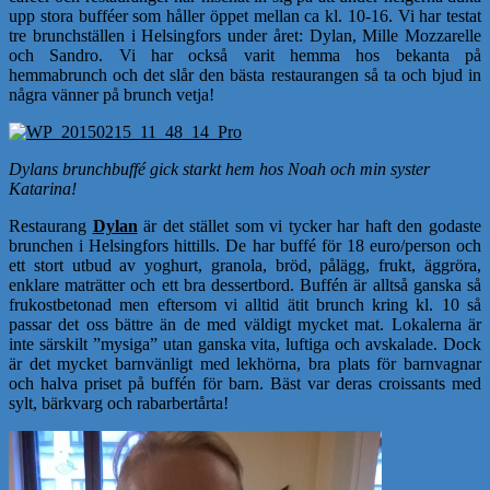
upp stora bufféer som håller öppet mellan ca kl. 10-16. Vi har testat
tre brunchställen i Helsingfors under året: Dylan, Mille Mozzarelle
och Sandro. Vi har också varit hemma hos bekanta på
hemmabrunch och det slår den bästa restaurangen så ta och bjud in
några vänner på brunch vetja!
Dylans brunchbuffé gick starkt hem hos Noah och min syster
Katarina!
Restaurang
Dylan
är det stället som vi tycker har haft den godaste
brunchen i Helsingfors hittills. De har buffé för 18 euro/person och
ett stort utbud av yoghurt, granola, bröd, pålägg, frukt, äggröra,
enklare maträtter och ett bra dessertbord. Buffén är alltså ganska så
frukostbetonad men eftersom vi alltid ätit brunch kring kl. 10 så
passar det oss bättre än de med väldigt mycket mat. Lokalerna är
inte särskilt ”mysiga” utan ganska vita, luftiga och avskalade. Dock
är det mycket barnvänligt med lekhörna, bra plats för barnvagnar
och halva priset på buffén för barn. Bäst var deras croissants med
sylt, bärkvarg och rabarbertårta!