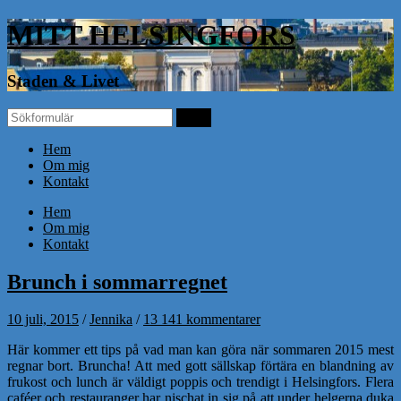
MITT HELSINGFORS
Staden & Livet
Hem
Om mig
Kontakt
Hem
Om mig
Kontakt
Brunch i sommarregnet
10 juli, 2015
/
Jennika
/
13 141 kommentarer
Här kommer ett tips på vad man kan göra när sommaren 2015 mest
regnar bort. Bruncha! Att med gott sällskap förtära en blandning av
frukost och lunch är väldigt poppis och trendigt i Helsingfors. Flera
caféer och restauranger har nischat in sig på att under helgerna duka