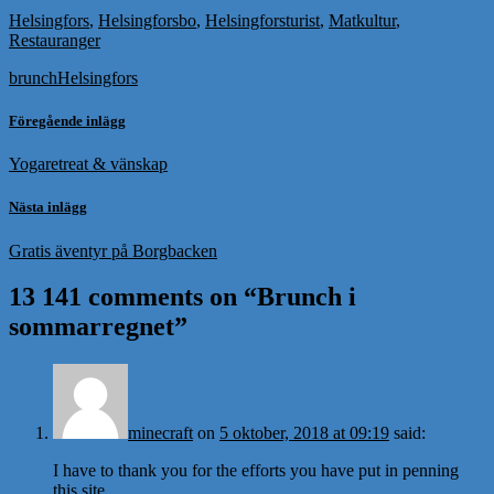
Helsingfors
,
Helsingforsbo
,
Helsingforsturist
,
Matkultur
,
Restauranger
brunch
Helsingfors
Föregående inlägg
Yogaretreat & vänskap
Nästa inlägg
Gratis äventyr på Borgbacken
13 141 comments on “
Brunch i
sommarregnet
”
minecraft
on
5 oktober, 2018 at 09:19
said:
I have to thank you for the efforts you have put in penning
this site.