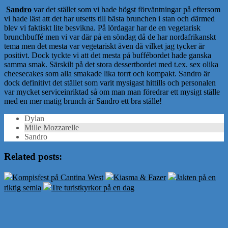
Sandro
var det stället som vi hade högst förväntningar på eftersom
vi hade läst att det har utsetts till bästa brunchen i stan och därmed
blev vi faktiskt lite besvikna. På lördagar har de en vegetarisk
brunchbuffé men vi var där på en söndag då de har nordafrikanskt
tema men det mesta var vegetariskt även då vilket jag tycker är
positivt. Dock tyckte vi att det mesta på buffébordet hade ganska
samma smak. Särskilt på det stora dessertbordet med t.ex. sex olika
cheesecakes som alla smakade lika torrt och kompakt. Sandro är
dock definitivt det stället som varit mysigast hittills och personalen
var mycket serviceinriktad så om man man föredrar ett mysigt ställe
med en mer matig brunch är Sandro ett bra ställe!
Dylan
Mille Mozzarelle
Sandro
Related posts:
Kompisfest på Cantina West
Kiasma & Fazer
Jakten på en
riktig semla
Tre turistkyrkor på en dag