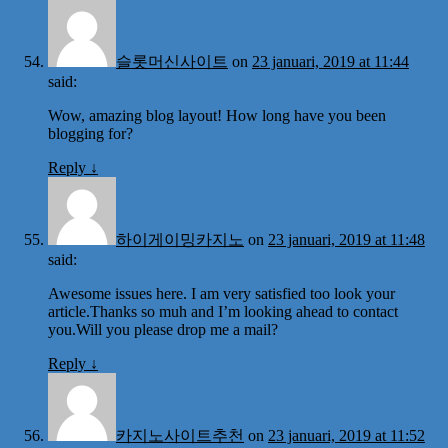
슬롯머신사이트
on
23 januari, 2019 at 11:44
said:
Wow, amazing blog layout! How long have you been
blogging for?
Reply
↓
하이게이밍카지노
on
23 januari, 2019 at 11:48
said:
Awesome issues here. I am very satisfied too look your
article.Thanks so muh and I’m looking ahead to contact
you.Will you please drop me a mail?
Reply
↓
카지노사이트추천
on
23 januari, 2019 at 11:52