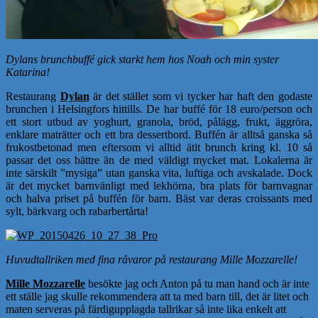
Dylans brunchbuffé gick starkt hem hos Noah och min syster
Katarina!
Restaurang
Dylan
är det stället som vi tycker har haft den godaste
brunchen i Helsingfors hittills. De har buffé för 18 euro/person och
ett stort utbud av yoghurt, granola, bröd, pålägg, frukt, äggröra,
enklare maträtter och ett bra dessertbord. Buffén är alltså ganska så
frukostbetonad men eftersom vi alltid ätit brunch kring kl. 10 så
passar det oss bättre än de med väldigt mycket mat. Lokalerna är
inte särskilt ”mysiga” utan ganska vita, luftiga och avskalade. Dock
är det mycket barnvänligt med lekhörna, bra plats för barnvagnar
och halva priset på buffén för barn. Bäst var deras croissants med
sylt, bärkvarg och rabarbertårta!
Huvudtallriken med fina råvaror på restaurang Mille Mozzarelle!
Mille Mozzarelle
besökte jag och Anton på tu man hand och är inte
ett ställe jag skulle rekommendera att ta med barn till, det är litet och
maten serveras på färdigupplagda tallrikar så inte lika enkelt att