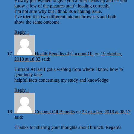
Howdy just wanted to give you a brief heads up and let you
know a few of the pictures aren’t loading correctly.
I’m not sure why but I think its a linking issue.
I’ve tried it in two different internet browsers and both
show the same outcome.
Reply
↓
Health Benefits of Coconut Oil
on
19 oktober,
2018 at 18:33
said:
Hurrah! At last I got a weblog from where I know how to
genuinely take
helpful facts concerning my study and knowledge.
Reply
↓
Coconut Oil Benefits
on
23 oktober, 2018 at 08:17
said:
Thanks for sharing your thoughts about brunch. Regards