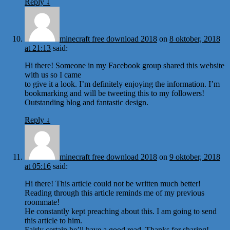
Reply
↓
minecraft free download 2018
on
8 oktober, 2018
at 21:13
said:
Hi there! Someone in my Facebook group shared this website
with us so I came
to give it a look. I’m definitely enjoying the information. I’m
bookmarking and will be tweeting this to my followers!
Outstanding blog and fantastic design.
Reply
↓
minecraft free download 2018
on
9 oktober, 2018
at 05:16
said:
Hi there! This article could not be written much better!
Reading through this article reminds me of my previous
roommate!
He constantly kept preaching about this. I am going to send
this article to him.
Fairly certain he’ll have a good read. Thanks for sharing!