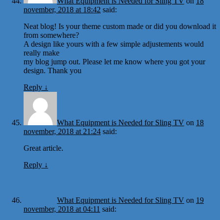
What Equipment is Needed for Sling TV
on
18
november, 2018 at 18:42
said:
Neat blog! Is your theme custom made or did you download it
from somewhere?
A design like yours with a few simple adjustements would
really make
my blog jump out. Please let me know where you got your
design. Thank you
Reply
↓
What Equipment is Needed for Sling TV
on
18
november, 2018 at 21:24
said:
Great article.
Reply
↓
What Equipment is Needed for Sling TV
on
19
november, 2018 at 04:11
said: