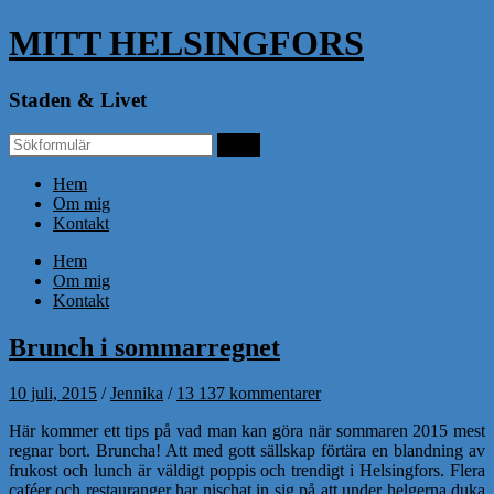
MITT HELSINGFORS
Staden & Livet
Hem
Om mig
Kontakt
Hem
Om mig
Kontakt
Brunch i sommarregnet
10 juli, 2015
/
Jennika
/
13 137 kommentarer
Här kommer ett tips på vad man kan göra när sommaren 2015 mest
regnar bort. Bruncha! Att med gott sällskap förtära en blandning av
frukost och lunch är väldigt poppis och trendigt i Helsingfors. Flera
caféer och restauranger har nischat in sig på att under helgerna duka