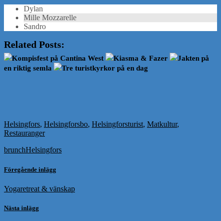
Dylan
Mille Mozzarelle
Sandro
Related Posts:
Kompisfest på Cantina West
Kiasma & Fazer
Jakten på
en riktig semla
Tre turistkyrkor på en dag
Helsingfors
,
Helsingforsbo
,
Helsingforsturist
,
Matkultur
,
Restauranger
brunch
Helsingfors
Föregående inlägg
Yogaretreat & vänskap
Nästa inlägg