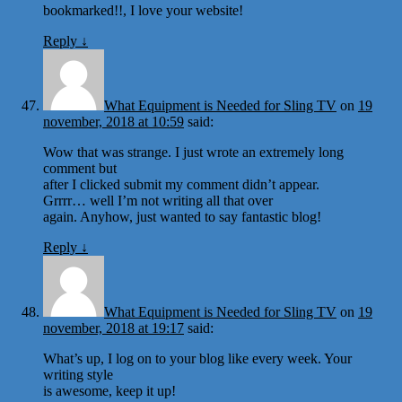
bookmarked!!, I love your website!
Reply
↓
What Equipment is Needed for Sling TV
on
19
november, 2018 at 10:59
said:
Wow that was strange. I just wrote an extremely long
comment but
after I clicked submit my comment didn’t appear.
Grrrr… well I’m not writing all that over
again. Anyhow, just wanted to say fantastic blog!
Reply
↓
What Equipment is Needed for Sling TV
on
19
november, 2018 at 19:17
said:
What’s up, I log on to your blog like every week. Your
writing style
is awesome, keep it up!