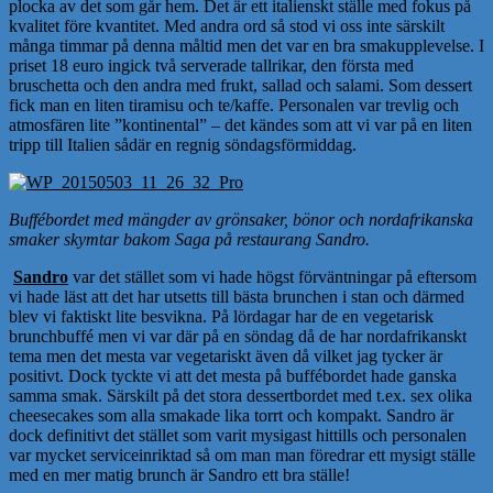
plocka av det som går hem. Det är ett italienskt ställe med fokus på
kvalitet före kvantitet. Med andra ord så stod vi oss inte särskilt
många timmar på denna måltid men det var en bra smakupplevelse. I
priset 18 euro ingick två serverade tallrikar, den första med
bruschetta och den andra med frukt, sallad och salami. Som dessert
fick man en liten tiramisu och te/kaffe. Personalen var trevlig och
atmosfären lite ”kontinental” – det kändes som att vi var på en liten
tripp till Italien sådär en regnig söndagsförmiddag.
Buffébordet med mängder av grönsaker, bönor och nordafrikanska
smaker skymtar bakom Saga på restaurang Sandro.
Sandro
var det stället som vi hade högst förväntningar på eftersom
vi hade läst att det har utsetts till bästa brunchen i stan och därmed
blev vi faktiskt lite besvikna. På lördagar har de en vegetarisk
brunchbuffé men vi var där på en söndag då de har nordafrikanskt
tema men det mesta var vegetariskt även då vilket jag tycker är
positivt. Dock tyckte vi att det mesta på buffébordet hade ganska
samma smak. Särskilt på det stora dessertbordet med t.ex. sex olika
cheesecakes som alla smakade lika torrt och kompakt. Sandro är
dock definitivt det stället som varit mysigast hittills och personalen
var mycket serviceinriktad så om man man föredrar ett mysigt ställe
med en mer matig brunch är Sandro ett bra ställe!