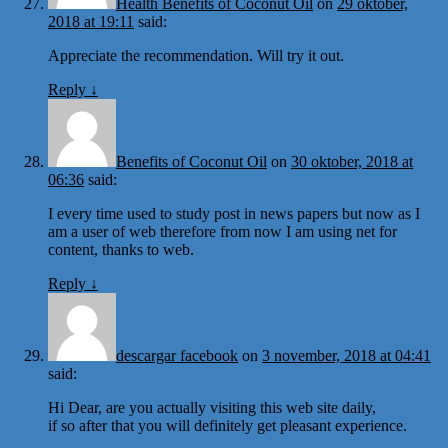
Health Benefits of Coconut Oil
on
29 oktober,
2018 at 19:11
said:
Appreciate the recommendation. Will try it out.
Reply
↓
Benefits of Coconut Oil
on
30 oktober, 2018 at
06:36
said:
I every time used to study post in news papers but now as I
am a user of web therefore from now I am using net for
content, thanks to web.
Reply
↓
descargar facebook
on
3 november, 2018 at 04:41
said:
Hi Dear, are you actually visiting this web site daily,
if so after that you will definitely get pleasant experience.