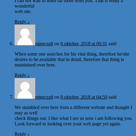
I can not wait to learn far more from you. That is really a
wonderful
web site.
Reply
↓
minecraft
on
8 oktober, 2018 at 00:31
said:
When some one searches for his vital thing, therefore he/she
desires to be available that in detail, therefore that thing is
maintained over here.
Reply
↓
minecraft
on
8 oktober, 2018 at 04:50
said:
We stumbled over here from a different website and thought I
may as well
check things out. I like what I see so now i am following you.
Look forward to looking over your web page yet again.
Reply
↓