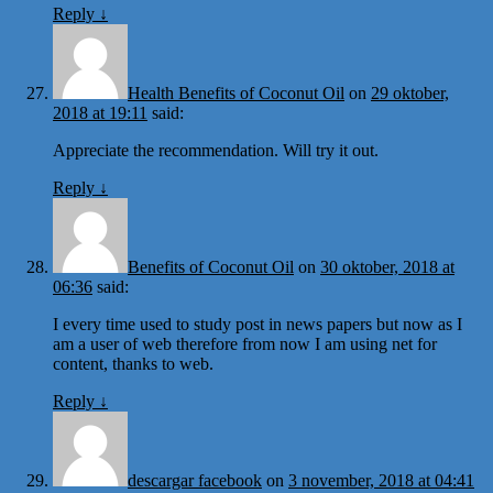
Reply
↓
Health Benefits of Coconut Oil
on
29 oktober,
2018 at 19:11
said:
Appreciate the recommendation. Will try it out.
Reply
↓
Benefits of Coconut Oil
on
30 oktober, 2018 at
06:36
said:
I every time used to study post in news papers but now as I
am a user of web therefore from now I am using net for
content, thanks to web.
Reply
↓
descargar facebook
on
3 november, 2018 at 04:41