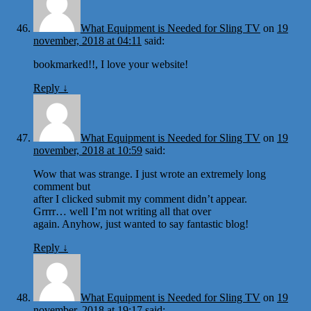
What Equipment is Needed for Sling TV
on
19
november, 2018 at 04:11
said:
bookmarked!!, I love your website!
Reply
↓
What Equipment is Needed for Sling TV
on
19
november, 2018 at 10:59
said:
Wow that was strange. I just wrote an extremely long
comment but
after I clicked submit my comment didn’t appear.
Grrrr… well I’m not writing all that over
again. Anyhow, just wanted to say fantastic blog!
Reply
↓
What Equipment is Needed for Sling TV
on
19
november, 2018 at 19:17
said: