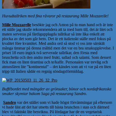
Huvudtallriken med fina råvaror på restaurang Mille Mozzarelle!
Mille Mozzarelle
besökte jag och Anton på tu man hand och är inte
ett ställe jag skulle rekommendera att ta med barn till, det är litet och
maten serveras på färdigupplagda tallrikar så inte lika enkelt att
plocka av det som går hem. Det är ett italienskt ställe med fokus på
kvalitet före kvantitet. Med andra ord så stod vi oss inte särskilt
många timmar på denna måltid men det var en bra smakupplevelse. I
priset 18 euro ingick två serverade tallrikar, den första med
bruschetta och den andra med frukt, sallad och salami. Som dessert
fick man en liten tiramisu och te/kaffe. Personalen var trevlig och
atmosfären lite ”kontinental” – det kändes som att vi var på en liten
tripp till Italien sådär en regnig söndagsförmiddag.
Buffébordet med mängder av grönsaker, bönor och nordafrikanska
smaker skymtar bakom Saga på restaurang Sandro.
Sandro
var det stället som vi hade högst förväntningar på eftersom
vi hade läst att det har utsetts till bästa brunchen i stan och därmed
blev vi faktiskt lite besvikna. På lördagar har de en vegetarisk