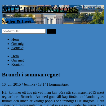
MITT HELSINGFORS
Staden & Livet
Hem
Om mig
Kontakt
Hem
Om mig
Kontakt
Brunch i sommarregnet
10 juli, 2015
/
Jennika
/
13 141 kommentarer
Här kommer ett tips på vad man kan göra när sommaren 2015 mest
regnar bort. Bruncha! Att med gott sällskap förtära en blandning av
frukost och lunch är väldigt poppis och trendigt i Helsingfors. Flera
caféer och restauranger har nischat in sig på att under helgerna duka