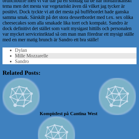
brunchbuffé men vi var där på en söndag då de har nordafrikanskt
tema men det mesta var vegetariskt även då vilket jag tycker är
positivt. Dock tyckte vi att det mesta på buffébordet hade ganska
samma smak. Särskilt på det stora dessertbordet med t.ex. sex olika
cheesecakes som alla smakade lika torrt och kompakt. Sandro är
dock definitivt det stället som varit mysigast hittills och personalen
var mycket serviceinriktad så om man man föredrar ett mysigt ställe
med en mer matig brunch är Sandro ett bra ställe!
Dylan
Mille Mozzarelle
Sandro
Related Posts:
Kompisfest på Cantina West