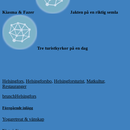
Kiasma & Fazer
Jakten på en riktig semla
Tre turistkyrkor på en dag
Helsingfors
,
Helsingforsbo
,
Helsingforsturist
,
Matkultur
,
Restauranger
brunch
Helsingfors
Föregående inlägg
Yogaretreat & vänskap