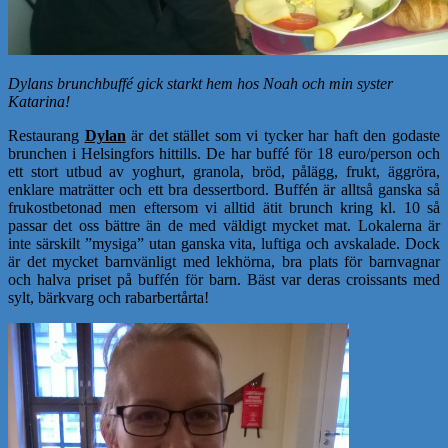
Dylans brunchbuffé gick starkt hem hos Noah och min syster
Katarina!
Restaurang
Dylan
är det stället som vi tycker har haft den godaste
brunchen i Helsingfors hittills. De har buffé för 18 euro/person och
ett stort utbud av yoghurt, granola, bröd, pålägg, frukt, äggröra,
enklare maträtter och ett bra dessertbord. Buffén är alltså ganska så
frukostbetonad men eftersom vi alltid ätit brunch kring kl. 10 så
passar det oss bättre än de med väldigt mycket mat. Lokalerna är
inte särskilt ”mysiga” utan ganska vita, luftiga och avskalade. Dock
är det mycket barnvänligt med lekhörna, bra plats för barnvagnar
och halva priset på buffén för barn. Bäst var deras croissants med
sylt, bärkvarg och rabarbertårta!