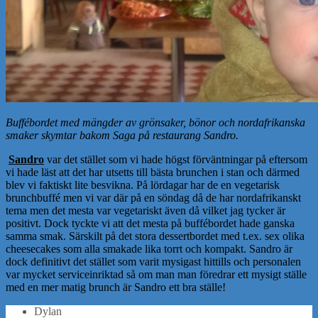
Buffébordet med mängder av grönsaker, bönor och nordafrikanska
smaker skymtar bakom Saga på restaurang Sandro.
Sandro
var det stället som vi hade högst förväntningar på eftersom
vi hade läst att det har utsetts till bästa brunchen i stan och därmed
blev vi faktiskt lite besvikna. På lördagar har de en vegetarisk
brunchbuffé men vi var där på en söndag då de har nordafrikanskt
tema men det mesta var vegetariskt även då vilket jag tycker är
positivt. Dock tyckte vi att det mesta på buffébordet hade ganska
samma smak. Särskilt på det stora dessertbordet med t.ex. sex olika
cheesecakes som alla smakade lika torrt och kompakt. Sandro är
dock definitivt det stället som varit mysigast hittills och personalen
var mycket serviceinriktad så om man man föredrar ett mysigt ställe
med en mer matig brunch är Sandro ett bra ställe!
Dylan