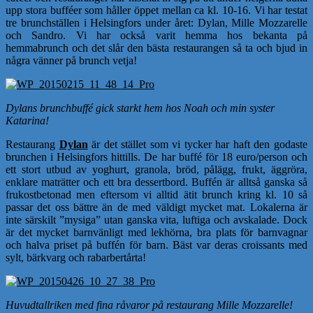
upp stora bufféer som håller öppet mellan ca kl. 10-16. Vi har testat
tre brunchställen i Helsingfors under året: Dylan, Mille Mozzarelle
och Sandro. Vi har också varit hemma hos bekanta på
hemmabrunch och det slår den bästa restaurangen så ta och bjud in
några vänner på brunch vetja!
Dylans brunchbuffé gick starkt hem hos Noah och min syster
Katarina!
Restaurang
Dylan
är det stället som vi tycker har haft den godaste
brunchen i Helsingfors hittills. De har buffé för 18 euro/person och
ett stort utbud av yoghurt, granola, bröd, pålägg, frukt, äggröra,
enklare maträtter och ett bra dessertbord. Buffén är alltså ganska så
frukostbetonad men eftersom vi alltid ätit brunch kring kl. 10 så
passar det oss bättre än de med väldigt mycket mat. Lokalerna är
inte särskilt ”mysiga” utan ganska vita, luftiga och avskalade. Dock
är det mycket barnvänligt med lekhörna, bra plats för barnvagnar
och halva priset på buffén för barn. Bäst var deras croissants med
sylt, bärkvarg och rabarbertårta!
Huvudtallriken med fina råvaror på restaurang Mille Mozzarelle!