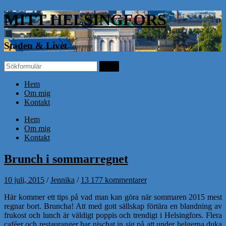
MITT HELSINGFORS
Staden & Livet
Hem
Om mig
Kontakt
Hem
Om mig
Kontakt
Brunch i sommarregnet
10 juli, 2015
/
Jennika
/
13 177 kommentarer
Här kommer ett tips på vad man kan göra när sommaren 2015 mest
regnar bort. Bruncha! Att med gott sällskap förtära en blandning av
frukost och lunch är väldigt poppis och trendigt i Helsingfors. Flera
caféer och restauranger har nischat in sig på att under helgerna duka