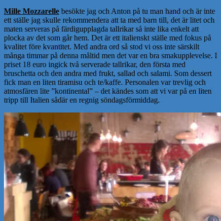
Mille Mozzarelle
besökte jag och Anton på tu man hand och är inte
ett ställe jag skulle rekommendera att ta med barn till, det är litet och
maten serveras på färdigupplagda tallrikar så inte lika enkelt att
plocka av det som går hem. Det är ett italienskt ställe med fokus på
kvalitet före kvantitet. Med andra ord så stod vi oss inte särskilt
många timmar på denna måltid men det var en bra smakupplevelse. I
priset 18 euro ingick två serverade tallrikar, den första med
bruschetta och den andra med frukt, sallad och salami. Som dessert
fick man en liten tiramisu och te/kaffe. Personalen var trevlig och
atmosfären lite ”kontinental” – det kändes som att vi var på en liten
tripp till Italien sådär en regnig söndagsförmiddag.