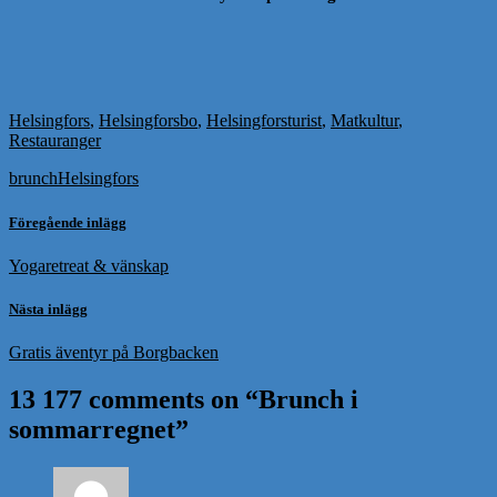
Helsingfors
,
Helsingforsbo
,
Helsingforsturist
,
Matkultur
,
Restauranger
brunch
Helsingfors
Föregående inlägg
Yogaretreat & vänskap
Nästa inlägg
Gratis äventyr på Borgbacken
13 177 comments on “
Brunch i
sommarregnet
”