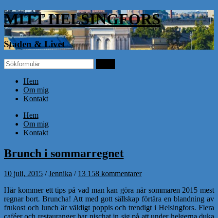
MITT HELSINGFORS
Staden & Livet
Hem
Om mig
Kontakt
Hem
Om mig
Kontakt
Brunch i sommarregnet
10 juli, 2015
/
Jennika
/
13 158 kommentarer
Här kommer ett tips på vad man kan göra när sommaren 2015 mest
regnar bort. Bruncha! Att med gott sällskap förtära en blandning av
frukost och lunch är väldigt poppis och trendigt i Helsingfors. Flera
caféer och restauranger har nischat in sig på att under helgerna duka