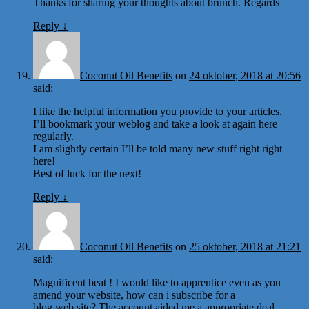
Thanks for sharing your thoughts about brunch. Regards
Reply
↓
Coconut Oil Benefits
on
24 oktober, 2018 at 20:56
said:
I like the helpful information you provide to your articles.
I’ll bookmark your weblog and take a look at again here
regularly.
I am slightly certain I’ll be told many new stuff right right
here!
Best of luck for the next!
Reply
↓
Coconut Oil Benefits
on
25 oktober, 2018 at 21:21
said:
Magnificent beat ! I would like to apprentice even as you
amend your website, how can i subscribe for a
blog web site? The account aided me a appropriate deal.