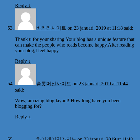
Reply
↓
바카라사이트
on
23 januari, 2019 at 11:18
said:
Thank u for your sharing.Your blog has a unique feature that
can make the people who reads become happy.After reading
your blog,I feel happy
Reply
↓
슬롯머신사이트
on
23 januari, 2019 at 11:44
said:
Wow, amazing blog layout! How long have you been
blogging for?
Reply
↓
하이게이밍카지노
on
23 januari, 2019 at 11:48