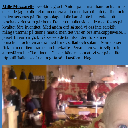
Mille Mozzarelle
besökte jag och Anton på tu man hand och är inte
ett ställe jag skulle rekommendera att ta med barn till, det är litet och
maten serveras på färdigupplagda tallrikar så inte lika enkelt att
plocka av det som går hem. Det är ett italienskt ställe med fokus på
kvalitet före kvantitet. Med andra ord så stod vi oss inte särskilt
många timmar på denna måltid men det var en bra smakupplevelse. I
priset 18 euro ingick två serverade tallrikar, den första med
bruschetta och den andra med frukt, sallad och salami. Som dessert
fick man en liten tiramisu och te/kaffe. Personalen var trevlig och
atmosfären lite ”kontinental” – det kändes som att vi var på en liten
tripp till Italien sådär en regnig söndagsförmiddag.