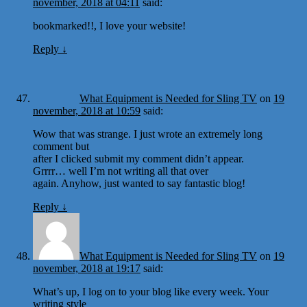
november, 2018 at 04:11
said:
bookmarked!!, I love your website!
Reply
↓
What Equipment is Needed for Sling TV
on
19
november, 2018 at 10:59
said:
Wow that was strange. I just wrote an extremely long
comment but
after I clicked submit my comment didn’t appear.
Grrrr… well I’m not writing all that over
again. Anyhow, just wanted to say fantastic blog!
Reply
↓
What Equipment is Needed for Sling TV
on
19
november, 2018 at 19:17
said:
What’s up, I log on to your blog like every week. Your
writing style