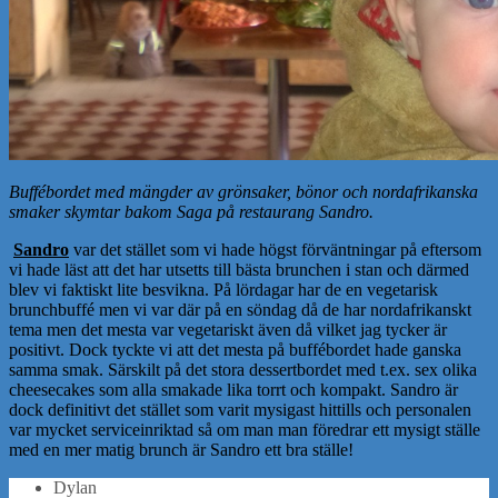
Buffébordet med mängder av grönsaker, bönor och nordafrikanska
smaker skymtar bakom Saga på restaurang Sandro.
Sandro
var det stället som vi hade högst förväntningar på eftersom
vi hade läst att det har utsetts till bästa brunchen i stan och därmed
blev vi faktiskt lite besvikna. På lördagar har de en vegetarisk
brunchbuffé men vi var där på en söndag då de har nordafrikanskt
tema men det mesta var vegetariskt även då vilket jag tycker är
positivt. Dock tyckte vi att det mesta på buffébordet hade ganska
samma smak. Särskilt på det stora dessertbordet med t.ex. sex olika
cheesecakes som alla smakade lika torrt och kompakt. Sandro är
dock definitivt det stället som varit mysigast hittills och personalen
var mycket serviceinriktad så om man man föredrar ett mysigt ställe
med en mer matig brunch är Sandro ett bra ställe!
Dylan