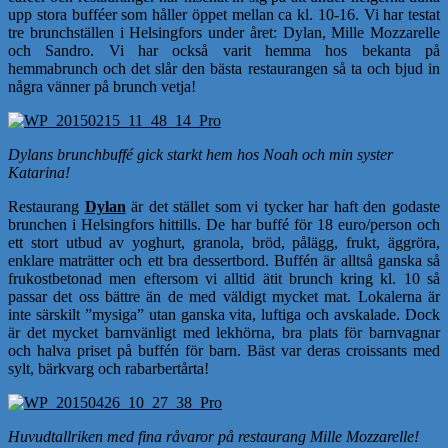
upp stora bufféer som håller öppet mellan ca kl. 10-16. Vi har testat
tre brunchställen i Helsingfors under året: Dylan, Mille Mozzarelle
och Sandro. Vi har också varit hemma hos bekanta på
hemmabrunch och det slår den bästa restaurangen så ta och bjud in
några vänner på brunch vetja!
Dylans brunchbuffé gick starkt hem hos Noah och min syster
Katarina!
Restaurang
Dylan
är det stället som vi tycker har haft den godaste
brunchen i Helsingfors hittills. De har buffé för 18 euro/person och
ett stort utbud av yoghurt, granola, bröd, pålägg, frukt, äggröra,
enklare maträtter och ett bra dessertbord. Buffén är alltså ganska så
frukostbetonad men eftersom vi alltid ätit brunch kring kl. 10 så
passar det oss bättre än de med väldigt mycket mat. Lokalerna är
inte särskilt ”mysiga” utan ganska vita, luftiga och avskalade. Dock
är det mycket barnvänligt med lekhörna, bra plats för barnvagnar
och halva priset på buffén för barn. Bäst var deras croissants med
sylt, bärkvarg och rabarbertårta!
Huvudtallriken med fina råvaror på restaurang Mille Mozzarelle!