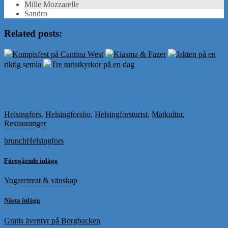
Mille Mozzarelle
Sandro
Related posts:
Kompisfest på Cantina West
Kiasma & Fazer
Jakten på en
riktig semla
Tre turistkyrkor på en dag
Helsingfors
,
Helsingforsbo
,
Helsingforsturist
,
Matkultur
,
Restauranger
brunch
Helsingfors
Föregående inlägg
Yogaretreat & vänskap
Nästa inlägg
Gratis äventyr på Borgbacken