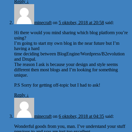
Reply
↓
minecraft
on
5 oktober, 2018 at 20:58
said:
Hi there would you mind sharing which blog platform you’re
using?
I’m going to start my own blog in the near future but I’m
having a hard
time deciding between BlogEngine/Wordpress/B2evolution
and Drupal.
The reason I ask is because your design and style seems
different then most blogs and I’m looking for something
unique.
P.S Sorry for getting off-topic but I had to ask!
Reply
↓
minecraft
on
6 oktober, 2018 at 04:35
said:
Wonderful goods from you, man. I’ve understand your stuff
previous to and you are just too excellent.