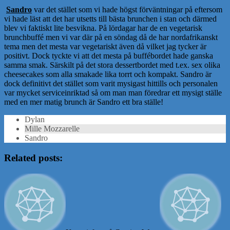
Sandro
var det stället som vi hade högst förväntningar på eftersom
vi hade läst att det har utsetts till bästa brunchen i stan och därmed
blev vi faktiskt lite besvikna. På lördagar har de en vegetarisk
brunchbuffé men vi var där på en söndag då de har nordafrikanskt
tema men det mesta var vegetariskt även då vilket jag tycker är
positivt. Dock tyckte vi att det mesta på buffébordet hade ganska
samma smak. Särskilt på det stora dessertbordet med t.ex. sex olika
cheesecakes som alla smakade lika torrt och kompakt. Sandro är
dock definitivt det stället som varit mysigast hittills och personalen
var mycket serviceinriktad så om man man föredrar ett mysigt ställe
med en mer matig brunch är Sandro ett bra ställe!
Dylan
Mille Mozzarelle
Sandro
Related posts: