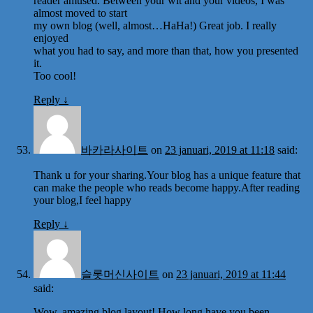
reader amused. Between your wit and your videos, I was
almost moved to start
my own blog (well, almost…HaHa!) Great job. I really
enjoyed
what you had to say, and more than that, how you presented
it.
Too cool!
Reply
↓
바카라사이트
on
23 januari, 2019 at 11:18
said:
Thank u for your sharing.Your blog has a unique feature that
can make the people who reads become happy.After reading
your blog,I feel happy
Reply
↓
슬롯머신사이트
on
23 januari, 2019 at 11:44
said:
Wow, amazing blog layout! How long have you been