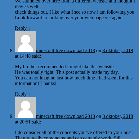
We stumbled over here from a different website and thought I
may as well
check things out. I like what I see so now i am following you.
Look forward to looking over your web page yet again.
Reply
↓
minecraft free download 2018
on
8 oktober, 2018
at 14:48
said:
My brother recommended I might like this website.
He was totally right. This post actually made my day.
You can not imagine just how much time I had spent for this
information! Thanks!
Reply
↓
minecraft free download 2018
on
8 oktober, 2018
at 20:51
said:
I do consider all of the concepts you’ve offered to your post.
They’re really convincing and can certainly work. Still,