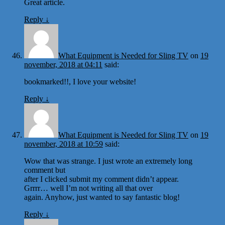
Great article.
Reply
↓
What Equipment is Needed for Sling TV
on
19
november, 2018 at 04:11
said:
bookmarked!!, I love your website!
Reply
↓
What Equipment is Needed for Sling TV
on
19
november, 2018 at 10:59
said:
Wow that was strange. I just wrote an extremely long
comment but
after I clicked submit my comment didn’t appear.
Grrrr… well I’m not writing all that over
again. Anyhow, just wanted to say fantastic blog!
Reply
↓