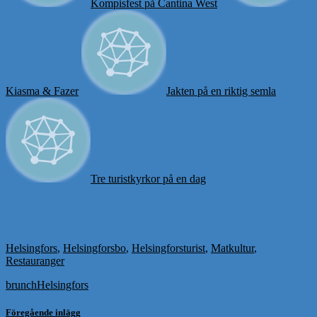
Kompisfest på Cantina West
Kiasma & Fazer
Jakten på en riktig semla
Tre turistkyrkor på en dag
Helsingfors
,
Helsingforsbo
,
Helsingforsturist
,
Matkultur
,
Restauranger
brunch
Helsingfors
Föregående inlägg