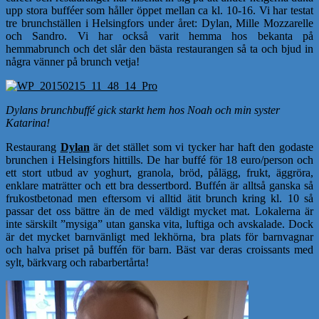
upp stora bufféer som håller öppet mellan ca kl. 10-16. Vi har testat
tre brunchställen i Helsingfors under året: Dylan, Mille Mozzarelle
och Sandro. Vi har också varit hemma hos bekanta på
hemmabrunch och det slår den bästa restaurangen så ta och bjud in
några vänner på brunch vetja!
Dylans brunchbuffé gick starkt hem hos Noah och min syster
Katarina!
Restaurang
Dylan
är det stället som vi tycker har haft den godaste
brunchen i Helsingfors hittills. De har buffé för 18 euro/person och
ett stort utbud av yoghurt, granola, bröd, pålägg, frukt, äggröra,
enklare maträtter och ett bra dessertbord. Buffén är alltså ganska så
frukostbetonad men eftersom vi alltid ätit brunch kring kl. 10 så
passar det oss bättre än de med väldigt mycket mat. Lokalerna är
inte särskilt ”mysiga” utan ganska vita, luftiga och avskalade. Dock
är det mycket barnvänligt med lekhörna, bra plats för barnvagnar
och halva priset på buffén för barn. Bäst var deras croissants med
sylt, bärkvarg och rabarbertårta!