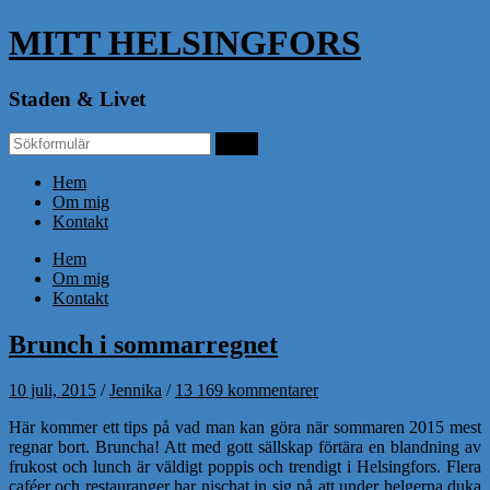
MITT HELSINGFORS
Staden & Livet
Hem
Om mig
Kontakt
Hem
Om mig
Kontakt
Brunch i sommarregnet
10 juli, 2015
/
Jennika
/
13 169 kommentarer
Här kommer ett tips på vad man kan göra när sommaren 2015 mest
regnar bort. Bruncha! Att med gott sällskap förtära en blandning av
frukost och lunch är väldigt poppis och trendigt i Helsingfors. Flera
caféer och restauranger har nischat in sig på att under helgerna duka