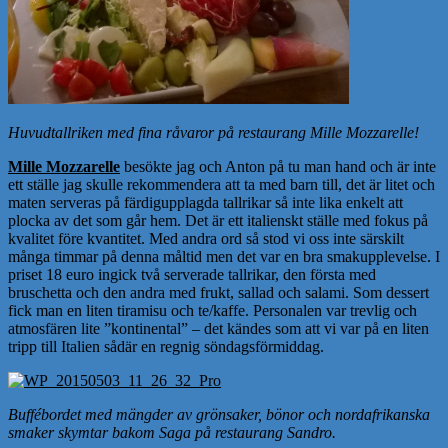
Huvudtallriken med fina råvaror på restaurang Mille Mozzarelle!
Mille Mozzarelle
besökte jag och Anton på tu man hand och är inte
ett ställe jag skulle rekommendera att ta med barn till, det är litet och
maten serveras på färdigupplagda tallrikar så inte lika enkelt att
plocka av det som går hem. Det är ett italienskt ställe med fokus på
kvalitet före kvantitet. Med andra ord så stod vi oss inte särskilt
många timmar på denna måltid men det var en bra smakupplevelse. I
priset 18 euro ingick två serverade tallrikar, den första med
bruschetta och den andra med frukt, sallad och salami. Som dessert
fick man en liten tiramisu och te/kaffe. Personalen var trevlig och
atmosfären lite ”kontinental” – det kändes som att vi var på en liten
tripp till Italien sådär en regnig söndagsförmiddag.
Buffébordet med mängder av grönsaker, bönor och nordafrikanska
smaker skymtar bakom Saga på restaurang Sandro.