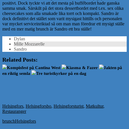
positivt. Dock tyckte vi att det mesta på buffébordet hade ganska
samma smak. Särskilt på det stora dessertbordet med t.ex. sex olika
cheesecakes som alla smakade lika torrt och kompakt. Sandro är
dock definitivt det stället som varit mysigast hittills och personalen
var mycket serviceinriktad så om man man föredrar ett mysigt ställe
med en mer matig brunch är Sandro ett bra ställe!
Dylan
Mille Mozzarelle
Sandro
Related Posts:
Kompisfest på Cantina West
Kiasma & Fazer
Jakten på
en riktig semla
Tre turistkyrkor på en dag
Helsingfors
,
Helsingforsbo
,
Helsingforsturist
,
Matkultur
,
Restauranger
brunch
Helsingfors