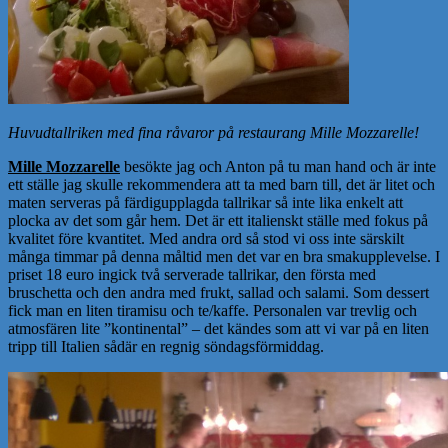
Huvudtallriken med fina råvaror på restaurang Mille Mozzarelle!
Mille Mozzarelle
besökte jag och Anton på tu man hand och är inte
ett ställe jag skulle rekommendera att ta med barn till, det är litet och
maten serveras på färdigupplagda tallrikar så inte lika enkelt att
plocka av det som går hem. Det är ett italienskt ställe med fokus på
kvalitet före kvantitet. Med andra ord så stod vi oss inte särskilt
många timmar på denna måltid men det var en bra smakupplevelse. I
priset 18 euro ingick två serverade tallrikar, den första med
bruschetta och den andra med frukt, sallad och salami. Som dessert
fick man en liten tiramisu och te/kaffe. Personalen var trevlig och
atmosfären lite ”kontinental” – det kändes som att vi var på en liten
tripp till Italien sådär en regnig söndagsförmiddag.