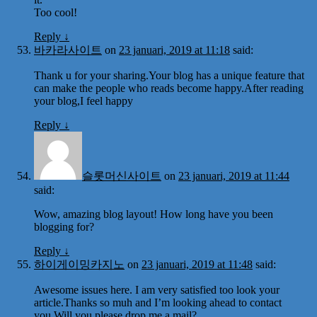
Too cool!
Reply
↓
바카라사이트
on
23 januari, 2019 at 11:18
said:
Thank u for your sharing.Your blog has a unique feature that
can make the people who reads become happy.After reading
your blog,I feel happy
Reply
↓
슬롯머신사이트
on
23 januari, 2019 at 11:44
said:
Wow, amazing blog layout! How long have you been
blogging for?
Reply
↓
하이게이밍카지노
on
23 januari, 2019 at 11:48
said:
Awesome issues here. I am very satisfied too look your
article.Thanks so muh and I’m looking ahead to contact
you.Will you please drop me a mail?