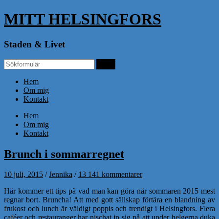
MITT HELSINGFORS
Staden & Livet
Hem
Om mig
Kontakt
Hem
Om mig
Kontakt
Brunch i sommarregnet
10 juli, 2015
/
Jennika
/
13 141 kommentarer
Här kommer ett tips på vad man kan göra när sommaren 2015 mest
regnar bort. Bruncha! Att med gott sällskap förtära en blandning av
frukost och lunch är väldigt poppis och trendigt i Helsingfors. Flera
caféer och restauranger har nischat in sig på att under helgerna duka