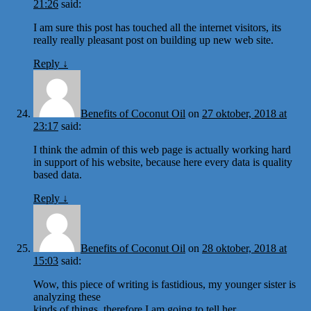
21:26
said:
I am sure this post has touched all the internet visitors, its
really really pleasant post on building up new web site.
Reply
↓
Benefits of Coconut Oil
on
27 oktober, 2018 at
23:17
said:
I think the admin of this web page is actually working hard
in support of his website, because here every data is quality
based data.
Reply
↓
Benefits of Coconut Oil
on
28 oktober, 2018 at
15:03
said:
Wow, this piece of writing is fastidious, my younger sister is
analyzing these
kinds of things, therefore I am going to tell her.