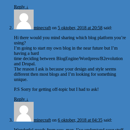
Reply
↓
minecraft
on
5 oktober, 2018 at 20:58
said:
Hi there would you mind sharing which blog platform you’re
using?
I’m going to start my own blog in the near future but I’m
having a hard
time deciding between BlogEngine/Wordpress/B2evolution
and Drupal.
The reason I ask is because your design and style seems
different then most blogs and I’m looking for something
unique.
P.S Sorry for getting off-topic but I had to ask!
Reply
↓
minecraft
on
6 oktober, 2018 at 04:35
said:
Wonderful goods from you, man. I’ve understand your stuff