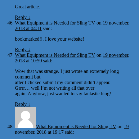
Great article.
Reply
↓
What Equipment is Needed for Sling TV
on
19 november,
2018 at 04:11
said:
bookmarked!!, I love your website!
Reply
↓
What Equipment is Needed for Sling TV
on
19 november,
2018 at 10:59
said:
Wow that was strange. I just wrote an extremely long
comment but
after I clicked submit my comment didn’t appear.
Grrrr… well I’m not writing all that over
again. Anyhow, just wanted to say fantastic blog!
Reply
↓
What Equipment is Needed for Sling TV
on
19
november, 2018 at 19:17
said: