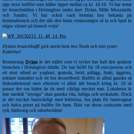
upp stora bufféer som håller öppet mellan ca kl. 10-16. Vi har testat
tre brunchställen i Helsingfors under året: Dylan, Mille Mozzarelle
och Sandro. Vi har också varit hemma hos bekanta på
hemmabrunch och det slår den bästa restaurangen så ta och bjud in
några vänner på brunch vetja!
Dylans brunchbuffé gick starkt hem hos Noah och min syster
Katarina!
Restaurang
Dylan
är det stället som vi tycker har haft den godaste
brunchen i Helsingfors hittills. De har buffé för 18 euro/person och
ett stort utbud av yoghurt, granola, bröd, pålägg, frukt, äggröra,
enklare maträtter och ett bra dessertbord. Buffén är alltså ganska så
frukostbetonad men eftersom vi alltid ätit brunch kring kl. 10 så
passar det oss bättre än de med väldigt mycket mat. Lokalerna är
inte särskilt ”mysiga” utan ganska vita, luftiga och avskalade. Dock
är det mycket barnvänligt med lekhörna, bra plats för barnvagnar
och halva priset på buffén för barn. Bäst var deras croissants med
sylt, bärkvarg och rabarbertårta!