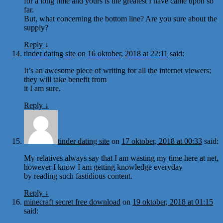
for a long time and yours is the greatest I have came upon so
far.
But, what concerning the bottom line? Are you sure about the
supply?
Reply
↓
tinder dating site
on
16 oktober, 2018 at 22:11
said:
It’s an awesome piece of writing for all the internet viewers;
they will take benefit from
it I am sure.
Reply
↓
tinder dating site
on
17 oktober, 2018 at 00:33
said:
My relatives always say that I am wasting my time here at net,
however I know I am getting knowledge everyday
by reading such fastidious content.
Reply
↓
minecraft secret free download
on
19 oktober, 2018 at 01:15
said: