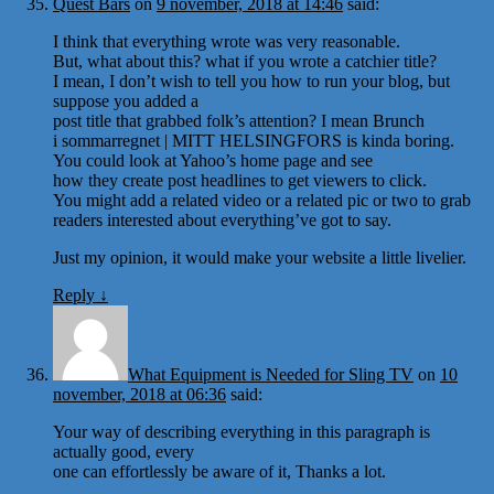
Quest Bars
on
9 november, 2018 at 14:46
said:
I think that everything wrote was very reasonable.
But, what about this? what if you wrote a catchier title?
I mean, I don’t wish to tell you how to run your blog, but
suppose you added a
post title that grabbed folk’s attention? I mean Brunch
i sommarregnet | MITT HELSINGFORS is kinda boring.
You could look at Yahoo’s home page and see
how they create post headlines to get viewers to click.
You might add a related video or a related pic or two to grab
readers interested about everything’ve got to say.
Just my opinion, it would make your website a little livelier.
Reply
↓
What Equipment is Needed for Sling TV
on
10
november, 2018 at 06:36
said:
Your way of describing everything in this paragraph is
actually good, every
one can effortlessly be aware of it, Thanks a lot.