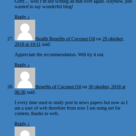
Grrrr… well I’m not writing all that over again. Anyhow, just
wanted to say wonderful blog!
Reply
↓
Health Benefits of Coconut Oil
on
29 oktober,
2018 at 19:11
said:
Appreciate the recommendation. Will try it out.
Reply
↓
Benefits of Coconut Oil
on
30 oktober, 2018 at
06:36
said:
I every time used to study post in news papers but now as I
am a user of web therefore from now I am using net for
content, thanks to web.
Reply
↓