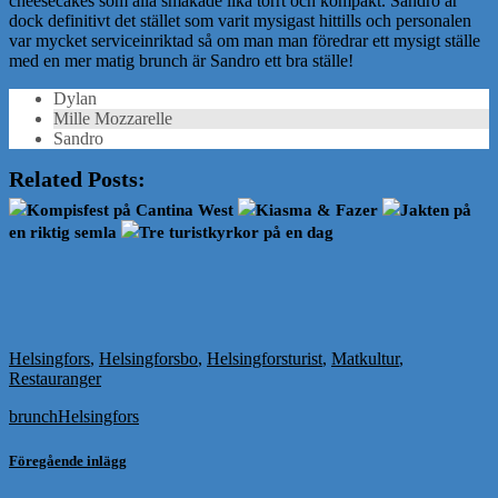
cheesecakes som alla smakade lika torrt och kompakt. Sandro är
dock definitivt det stället som varit mysigast hittills och personalen
var mycket serviceinriktad så om man man föredrar ett mysigt ställe
med en mer matig brunch är Sandro ett bra ställe!
Dylan
Mille Mozzarelle
Sandro
Related Posts:
Kompisfest på Cantina West
Kiasma & Fazer
Jakten på
en riktig semla
Tre turistkyrkor på en dag
Helsingfors
,
Helsingforsbo
,
Helsingforsturist
,
Matkultur
,
Restauranger
brunch
Helsingfors
Föregående inlägg