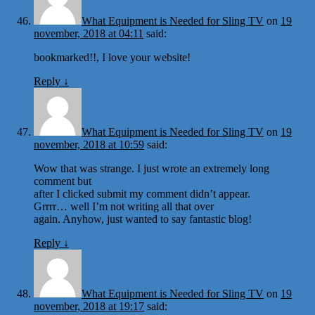
What Equipment is Needed for Sling TV
on
19
november, 2018 at 04:11
said:
bookmarked!!, I love your website!
Reply
↓
What Equipment is Needed for Sling TV
on
19
november, 2018 at 10:59
said:
Wow that was strange. I just wrote an extremely long
comment but
after I clicked submit my comment didn’t appear.
Grrrr… well I’m not writing all that over
again. Anyhow, just wanted to say fantastic blog!
Reply
↓
What Equipment is Needed for Sling TV
on
19
november, 2018 at 19:17
said: