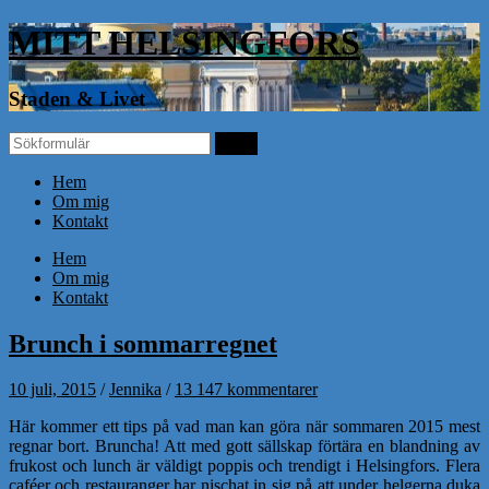
MITT HELSINGFORS
Staden & Livet
Hem
Om mig
Kontakt
Hem
Om mig
Kontakt
Brunch i sommarregnet
10 juli, 2015
/
Jennika
/
13 147 kommentarer
Här kommer ett tips på vad man kan göra när sommaren 2015 mest
regnar bort. Bruncha! Att med gott sällskap förtära en blandning av
frukost och lunch är väldigt poppis och trendigt i Helsingfors. Flera
caféer och restauranger har nischat in sig på att under helgerna duka