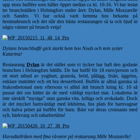
upp stora bufféer som håller öppet mellan ca kl. 10-16. Vi har testat
tre brunchställen i Helsingfors under året: Dylan, Mille Mozzarelle
och Sandro. Vi har också varit hemma hos bekanta på
hemmabrunch och det slår den bästa restaurangen så ta och bjud in
några vänner på brunch vetja!
Dylans brunchbuffé gick starkt hem hos Noah och min syster
Katarina!
Restaurang
Dylan
är det stället som vi tycker har haft den godaste
brunchen i Helsingfors hittills. De har buffé för 18 euro/person och
ett stort utbud av yoghurt, granola, bröd, pålägg, frukt, äggröra,
enklare maträtter och ett bra dessertbord. Buffén är alltså ganska så
frukostbetonad men eftersom vi alltid ätit brunch kring kl. 10 så
passar det oss bättre än de med väldigt mycket mat. Lokalerna är
inte särskilt ”mysiga” utan ganska vita, luftiga och avskalade. Dock
är det mycket barnvänligt med lekhörna, bra plats för barnvagnar
och halva priset på buffén för barn. Bäst var deras croissants med
sylt, bärkvarg och rabarbertårta!
Huvudtallriken med fina råvaror på restaurang Mille Mozzarelle!