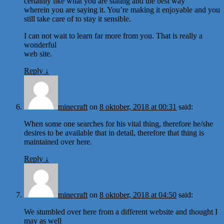
certainly like what you are stating and the best way
wherein you are saying it. You’re making it enjoyable and you
still take care of to stay it sensible.
I can not wait to learn far more from you. That is really a
wonderful
web site.
Reply
↓
minecraft
on
8 oktober, 2018 at 00:31
said:
When some one searches for his vital thing, therefore he/she
desires to be available that in detail, therefore that thing is
maintained over here.
Reply
↓
minecraft
on
8 oktober, 2018 at 04:50
said:
We stumbled over here from a different website and thought I
may as well