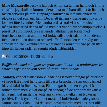
Mille Mozzarelle
besökte jag och Anton på tu man hand och är inte
ett ställe jag skulle rekommendera att ta med barn till, det är litet och
maten serveras på färdigupplagda tallrikar så inte lika enkelt att
plocka av det som går hem. Det är ett italienskt ställe med fokus på
kvalitet före kvantitet. Med andra ord så stod vi oss inte särskilt
många timmar på denna måltid men det var en bra smakupplevelse. I
priset 18 euro ingick två serverade tallrikar, den första med
bruschetta och den andra med frukt, sallad och salami. Som dessert
fick man en liten tiramisu och te/kaffe. Personalen var trevlig och
atmosfären lite ”kontinental” – det kändes som att vi var på en liten
tripp till Italien sådär en regnig söndagsförmiddag.
Buffébordet med mängder av grönsaker, bönor och nordafrikanska
smaker skymtar bakom Saga på restaurang Sandro.
Sandro
var det stället som vi hade högst förväntningar på eftersom
vi hade läst att det har utsetts till bästa brunchen i stan och därmed
blev vi faktiskt lite besvikna. På lördagar har de en vegetarisk
brunchbuffé men vi var där på en söndag då de har nordafrikanskt
tema men det mesta var vegetariskt även då vilket jag tycker är
positivt. Dock tyckte vi att det mesta på buffébordet hade ganska
samma smak. Särskilt på det stora dessertbordet med t.ex. sex olika