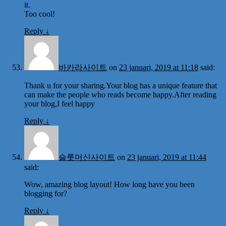
it.
Too cool!
Reply
↓
바카라사이트
on
23 januari, 2019 at 11:18
said:
Thank u for your sharing.Your blog has a unique feature that
can make the people who reads become happy.After reading
your blog,I feel happy
Reply
↓
슬롯머신사이트
on
23 januari, 2019 at 11:44
said:
Wow, amazing blog layout! How long have you been
blogging for?
Reply
↓