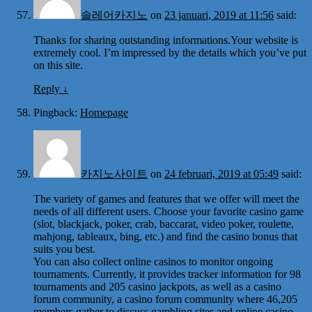
솔레어카지노
on
23 januari, 2019 at 11:56
said:
Thanks for sharing outstanding informations.Your website is
extremely cool. I’m impressed by the details which you’ve put
on this site.
Reply
↓
Pingback:
Homepage
카지노사이트
on
24 februari, 2019 at 05:49
said:
The variety of games and features that we offer will meet the
needs of all different users. Choose your favorite casino game
(slot, blackjack, poker, crab, baccarat, video poker, roulette,
mahjong, tableaux, bing, etc.) and find the casino bonus that
suits you best.
You can also collect online casinos to monitor ongoing
tournaments. Currently, it provides tracker information for 98
tournaments and 205 casino jackpots, as well as a casino
forum community, a casino forum community where 46,205
members gather to discuss gambling sites and online casino