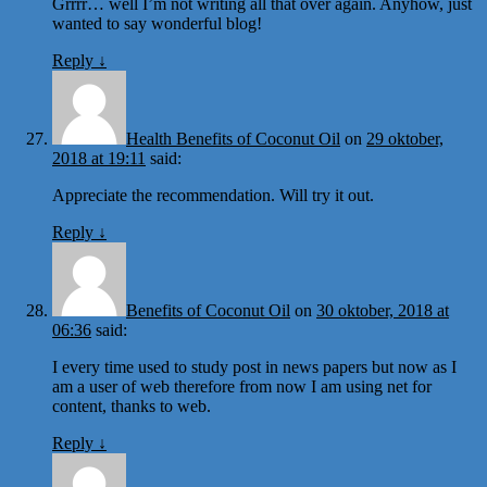
Grrrr… well I’m not writing all that over again. Anyhow, just
wanted to say wonderful blog!
Reply
↓
Health Benefits of Coconut Oil
on
29 oktober,
2018 at 19:11
said:
Appreciate the recommendation. Will try it out.
Reply
↓
Benefits of Coconut Oil
on
30 oktober, 2018 at
06:36
said:
I every time used to study post in news papers but now as I
am a user of web therefore from now I am using net for
content, thanks to web.
Reply
↓