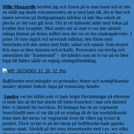
Mille Mozzarelle
besökte jag och Anton på tu man hand och är inte
ett ställe jag skulle rekommendera att ta med barn till, det är litet och
maten serveras på färdigupplagda tallrikar så inte lika enkelt att
plocka av det som går hem. Det är ett italienskt ställe med fokus på
kvalitet före kvantitet. Med andra ord så stod vi oss inte särskilt
många timmar på denna måltid men det var en bra smakupplevelse. I
priset 18 euro ingick två serverade tallrikar, den första med
bruschetta och den andra med frukt, sallad och salami. Som dessert
fick man en liten tiramisu och te/kaffe. Personalen var trevlig och
atmosfären lite ”kontinental” – det kändes som att vi var på en liten
tripp till Italien sådär en regnig söndagsförmiddag.
Buffébordet med mängder av grönsaker, bönor och nordafrikanska
smaker skymtar bakom Saga på restaurang Sandro.
Sandro
var det stället som vi hade högst förväntningar på eftersom
vi hade läst att det har utsetts till bästa brunchen i stan och därmed
blev vi faktiskt lite besvikna. På lördagar har de en vegetarisk
brunchbuffé men vi var där på en söndag då de har nordafrikanskt
tema men det mesta var vegetariskt även då vilket jag tycker är
positivt. Dock tyckte vi att det mesta på buffébordet hade ganska
samma smak. Särskilt på det stora dessertbordet med t.ex. sex olika