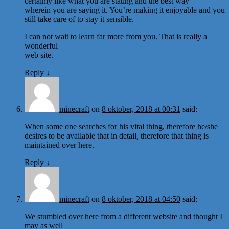
certainly like what you are stating and the best way
wherein you are saying it. You’re making it enjoyable and you
still take care of to stay it sensible.
I can not wait to learn far more from you. That is really a
wonderful
web site.
Reply
↓
minecraft
on
8 oktober, 2018 at 00:31
said:
When some one searches for his vital thing, therefore he/she
desires to be available that in detail, therefore that thing is
maintained over here.
Reply
↓
minecraft
on
8 oktober, 2018 at 04:50
said:
We stumbled over here from a different website and thought I
may as well