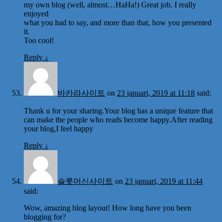
my own blog (well, almost…HaHa!) Great job. I really
enjoyed
what you had to say, and more than that, how you presented
it.
Too cool!
Reply
↓
바카라사이트
on
23 januari, 2019 at 11:18
said:
Thank u for your sharing.Your blog has a unique feature that
can make the people who reads become happy.After reading
your blog,I feel happy
Reply
↓
슬롯머신사이트
on
23 januari, 2019 at 11:44
said:
Wow, amazing blog layout! How long have you been
blogging for?