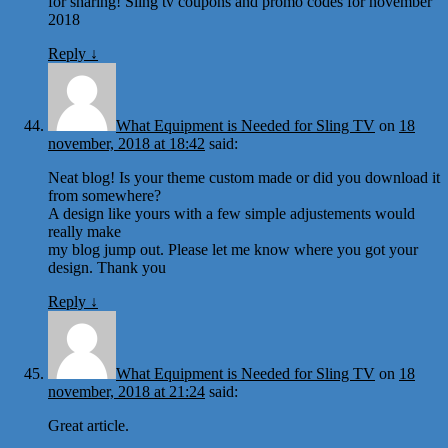
for sharing! Sling tv coupons and promo codes for november
2018
Reply
↓
What Equipment is Needed for Sling TV
on
18
november, 2018 at 18:42
said:
Neat blog! Is your theme custom made or did you download it
from somewhere?
A design like yours with a few simple adjustements would
really make
my blog jump out. Please let me know where you got your
design. Thank you
Reply
↓
What Equipment is Needed for Sling TV
on
18
november, 2018 at 21:24
said:
Great article.