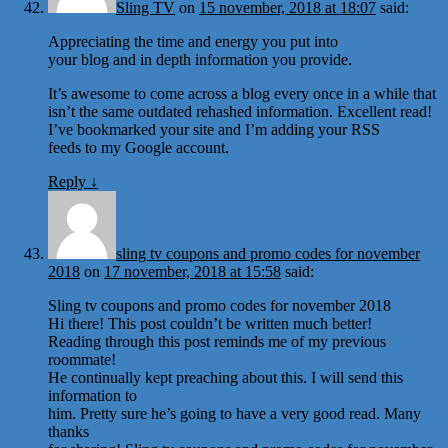
Sling TV
on
15 november, 2018 at 18:07
said:
Appreciating the time and energy you put into
your blog and in depth information you provide.
It’s awesome to come across a blog every once in a while that
isn’t the same outdated rehashed information. Excellent read!
I’ve bookmarked your site and I’m adding your RSS
feeds to my Google account.
Reply
↓
sling tv coupons and promo codes for november
2018
on
17 november, 2018 at 15:58
said:
Sling tv coupons and promo codes for november 2018
Hi there! This post couldn’t be written much better!
Reading through this post reminds me of my previous
roommate!
He continually kept preaching about this. I will send this
information to
him. Pretty sure he’s going to have a very good read. Many
thanks