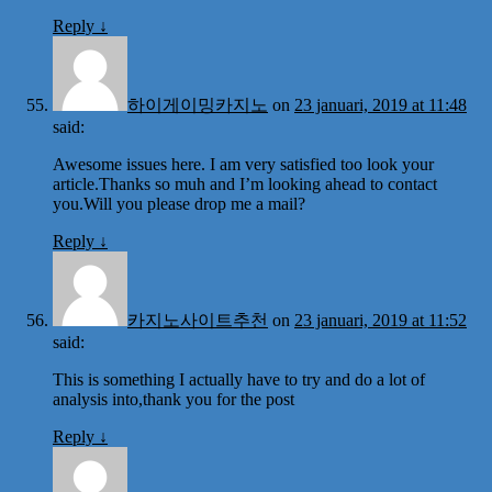
Reply
↓
하이게이밍카지노
on
23 januari, 2019 at 11:48
said:
Awesome issues here. I am very satisfied too look your
article.Thanks so muh and I’m looking ahead to contact
you.Will you please drop me a mail?
Reply
↓
카지노사이트추천
on
23 januari, 2019 at 11:52
said:
This is something I actually have to try and do a lot of
analysis into,thank you for the post
Reply
↓