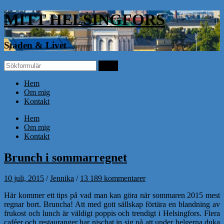
MITT HELSINGFORS
Staden & Livet
Hem
Om mig
Kontakt
Hem
Om mig
Kontakt
Brunch i sommarregnet
10 juli, 2015
/
Jennika
/
13 189 kommentarer
Här kommer ett tips på vad man kan göra när sommaren 2015 mest
regnar bort. Bruncha! Att med gott sällskap förtära en blandning av
frukost och lunch är väldigt poppis och trendigt i Helsingfors. Flera
caféer och restauranger har nischat in sig på att under helgerna duka