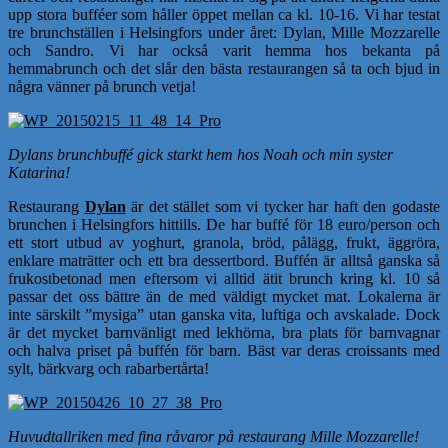
upp stora bufféer som håller öppet mellan ca kl. 10-16. Vi har testat
tre brunchställen i Helsingfors under året: Dylan, Mille Mozzarelle
och Sandro. Vi har också varit hemma hos bekanta på
hemmabrunch och det slår den bästa restaurangen så ta och bjud in
några vänner på brunch vetja!
Dylans brunchbuffé gick starkt hem hos Noah och min syster
Katarina!
Restaurang
Dylan
är det stället som vi tycker har haft den godaste
brunchen i Helsingfors hittills. De har buffé för 18 euro/person och
ett stort utbud av yoghurt, granola, bröd, pålägg, frukt, äggröra,
enklare maträtter och ett bra dessertbord. Buffén är alltså ganska så
frukostbetonad men eftersom vi alltid ätit brunch kring kl. 10 så
passar det oss bättre än de med väldigt mycket mat. Lokalerna är
inte särskilt ”mysiga” utan ganska vita, luftiga och avskalade. Dock
är det mycket barnvänligt med lekhörna, bra plats för barnvagnar
och halva priset på buffén för barn. Bäst var deras croissants med
sylt, bärkvarg och rabarbertårta!
Huvudtallriken med fina råvaror på restaurang Mille Mozzarelle!