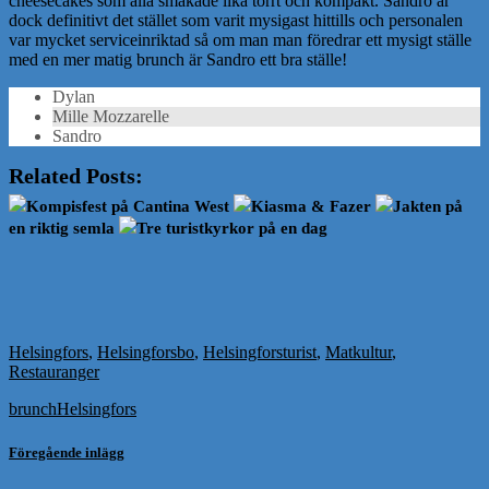
cheesecakes som alla smakade lika torrt och kompakt. Sandro är
dock definitivt det stället som varit mysigast hittills och personalen
var mycket serviceinriktad så om man man föredrar ett mysigt ställe
med en mer matig brunch är Sandro ett bra ställe!
Dylan
Mille Mozzarelle
Sandro
Related Posts:
Kompisfest på Cantina West
Kiasma & Fazer
Jakten på
en riktig semla
Tre turistkyrkor på en dag
Helsingfors
,
Helsingforsbo
,
Helsingforsturist
,
Matkultur
,
Restauranger
brunch
Helsingfors
Föregående inlägg