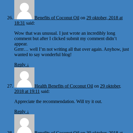
Benefits of Coconut Oil
on
29 oktober, 2018 at
18:31
said:
Wow that was unusual. I just wrote an incredibly long
comment but after I clicked submit my comment didn’t
appear.
Grrrr… well I’m not writing all that over again. Anyhow, just
wanted to say wonderful blog!
Reply
↓
Health Benefits of Coconut Oil
on
29 oktober,
2018 at 19:11
said:
Appreciate the recommendation. Will try it out.
Reply
↓
Benefits of Coconut Oil
on
30 oktober, 2018 at