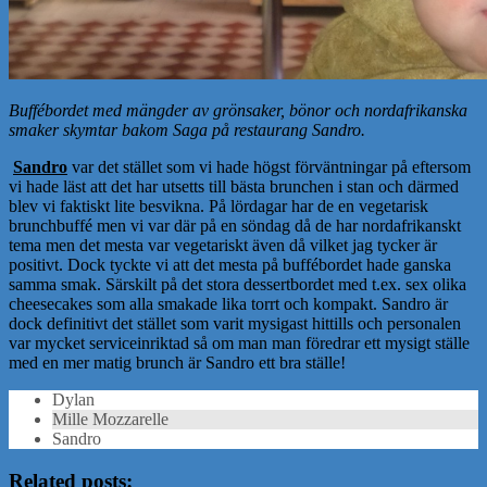
Buffébordet med mängder av grönsaker, bönor och nordafrikanska
smaker skymtar bakom Saga på restaurang Sandro.
Sandro
var det stället som vi hade högst förväntningar på eftersom
vi hade läst att det har utsetts till bästa brunchen i stan och därmed
blev vi faktiskt lite besvikna. På lördagar har de en vegetarisk
brunchbuffé men vi var där på en söndag då de har nordafrikanskt
tema men det mesta var vegetariskt även då vilket jag tycker är
positivt. Dock tyckte vi att det mesta på buffébordet hade ganska
samma smak. Särskilt på det stora dessertbordet med t.ex. sex olika
cheesecakes som alla smakade lika torrt och kompakt. Sandro är
dock definitivt det stället som varit mysigast hittills och personalen
var mycket serviceinriktad så om man man föredrar ett mysigt ställe
med en mer matig brunch är Sandro ett bra ställe!
Dylan
Mille Mozzarelle
Sandro
Related posts: