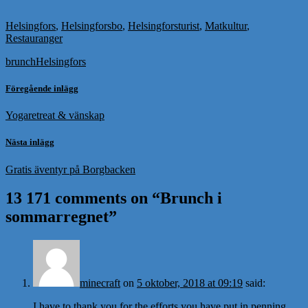
Helsingfors
,
Helsingforsbo
,
Helsingforsturist
,
Matkultur
,
Restauranger
brunch
Helsingfors
Föregående inlägg
Yogaretreat & vänskap
Nästa inlägg
Gratis äventyr på Borgbacken
13 171 comments on “
Brunch i
sommarregnet
”
minecraft
on
5 oktober, 2018 at 09:19
said:
I have to thank you for the efforts you have put in penning