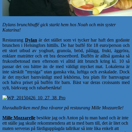
Dylans brunchbuffé gick starkt hem hos Noah och min syster
Katarina!
Restaurang
Dylan
är det stället som vi tycker har haft den godaste
brunchen i Helsingfors hittills. De har buffé för 18 euro/person och
ett stort utbud av yoghurt, granola, bröd, pålägg, frukt, äggröra,
enklare maträtter och ett bra dessertbord. Buffén är alltså ganska så
frukostbetonad men eftersom vi alltid ätit brunch kring kl. 10 så
passar det oss bättre än de med väldigt mycket mat. Lokalerna är
inte särskilt ”mysiga” utan ganska vita, luftiga och avskalade. Dock
är det mycket barnvänligt med lekhörna, bra plats för barnvagnar
och halva priset på buffén för barn. Bäst var deras croissants med
sylt, bärkvarg och rabarbertårta!
Huvudtallriken med fina råvaror på restaurang Mille Mozzarelle!
Mille Mozzarelle
besökte jag och Anton på tu man hand och är inte
ett ställe jag skulle rekommendera att ta med barn till, det är litet och
maten serveras på färdigupplagda tallrikar så inte lika enkelt att