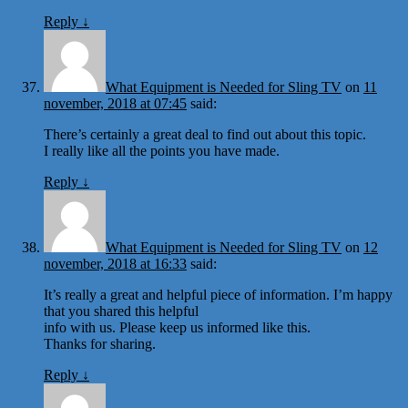
Reply
↓
What Equipment is Needed for Sling TV
on
11
november, 2018 at 07:45
said:
There’s certainly a great deal to find out about this topic.
I really like all the points you have made.
Reply
↓
What Equipment is Needed for Sling TV
on
12
november, 2018 at 16:33
said:
It’s really a great and helpful piece of information. I’m happy
that you shared this helpful
info with us. Please keep us informed like this.
Thanks for sharing.
Reply
↓