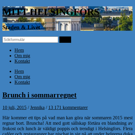
MITT HELSINGFORS
Staden & Livet
Hem
Om mig
Kontakt
Hem
Om mig
Kontakt
Brunch i sommarregnet
10 juli, 2015
/
Jennika
/
13 171 kommentarer
Här kommer ett tips på vad man kan göra när sommaren 2015 mest
regnar bort. Bruncha! Att med gott sällskap förtära en blandning av
frukost och lunch är väldigt poppis och trendigt i Helsingfors. Flera
caféer och restauranger har nischat in sig på att under helgerna duka