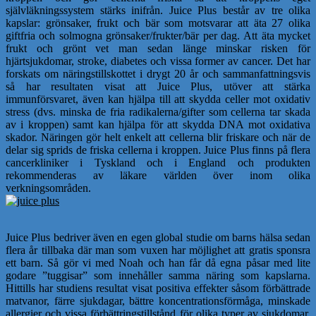
självläkningssystem stärks inifrån. Juice Plus består av tre olika
kapslar: grönsaker, frukt och bär som motsvarar att äta 27 olika
giftfria och solmogna grönsaker/frukter/bär per dag. Att äta mycket
frukt och grönt vet man sedan länge minskar risken för
hjärtsjukdomar, stroke, diabetes och vissa former av cancer. Det har
forskats om näringstillskottet i drygt 20 år och sammanfattningsvis
så har resultaten visat att Juice Plus, utöver att stärka
immunförsvaret, även kan hjälpa till att skydda celler mot oxidativ
stress (dvs. minska de fria radikalerna/gifter som cellerna tar skada
av i kroppen) samt kan hjälpa för att skydda DNA mot oxidativa
skador. Näringen gör helt enkelt att cellerna blir friskare och när de
delar sig sprids de friska cellerna i kroppen. Juice Plus finns på flera
cancerkliniker i Tyskland och i England och produkten
rekommenderas av läkare världen över inom olika
verkningsområden.
Juice Plus bedriver även en egen global studie om barns hälsa sedan
flera år tillbaka där man som vuxen har möjlighet att gratis sponsra
ett barn. Så gör vi med Noah och han får då egna påsar med lite
godare ”tuggisar” som innehåller samma näring som kapslarna.
Hittills har studiens resultat visat positiva effekter såsom förbättrade
matvanor, färre sjukdagar, bättre koncentrationsförmåga, minskade
allergier och vissa förbättringstillstånd för olika typer av sjukdomar.