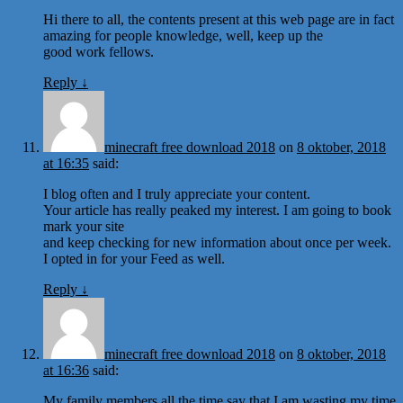
Hi there to all, the contents present at this web page are in fact
amazing for people knowledge, well, keep up the
good work fellows.
Reply
↓
minecraft free download 2018
on
8 oktober, 2018
at 16:35
said:
I blog often and I truly appreciate your content.
Your article has really peaked my interest. I am going to book
mark your site
and keep checking for new information about once per week.
I opted in for your Feed as well.
Reply
↓
minecraft free download 2018
on
8 oktober, 2018
at 16:36
said:
My family members all the time say that I am wasting my time