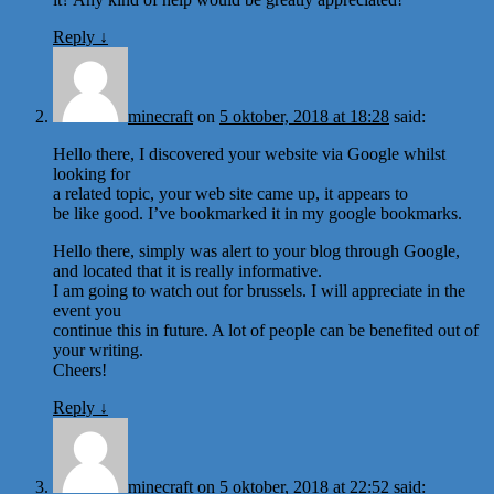
Reply
↓
minecraft
on
5 oktober, 2018 at 18:28
said:
Hello there, I discovered your website via Google whilst
looking for
a related topic, your web site came up, it appears to
be like good. I’ve bookmarked it in my google bookmarks.
Hello there, simply was alert to your blog through Google,
and located that it is really informative.
I am going to watch out for brussels. I will appreciate in the
event you
continue this in future. A lot of people can be benefited out of
your writing.
Cheers!
Reply
↓
minecraft
on
5 oktober, 2018 at 22:52
said: