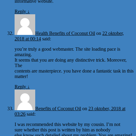
informative website.
Reply
↓
Health Benefits of Coconut Oil
on
22 oktober,
2018 at 00:14
said:
you’re truly a good webmaster. The site loading pace is
amazing.
It seems that you are doing any distinctive trick. Moreover,
The
contents are masterpiece. you have done a fantastic task in this
matter!
Reply
↓
Benefits of Coconut Oil
on
23 oktober, 2018 at
03:26
said:
I was recommended this website by my cousin. I’m not
sure whether this post is written by him as nobody
else know such detailed about my problem. You are amazing!