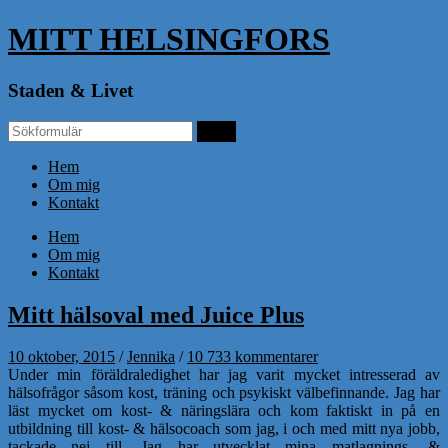
MITT HELSINGFORS
Staden & Livet
Hem
Om mig
Kontakt
Hem
Om mig
Kontakt
Mitt hälsoval med Juice Plus
10 oktober, 2015
/
Jennika
/
10 733 kommentarer
Under min föräldraledighet har jag varit mycket intresserad av
hälsofrågor såsom kost, träning och psykiskt välbefinnande. Jag har
läst mycket om kost- & näringslära och kom faktiskt in på en
utbildning till kost- & hälsocoach som jag, i och med mitt nya jobb,
tackade nej till. Jag har utvecklat mina matlagnings- &