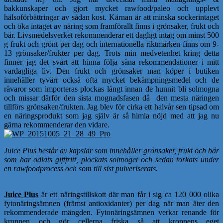
bakkunskaper och gjort mycket rawfood/paleo och upplevt
hälsoförbättringar av sådan kost. Kärnan är att minska sockerintaget
och öka intaget av näring som framförallt finns i grönsaker, frukt och
bär. Livsmedelsverket rekommenderar ett dagligt intag om minst 500
g frukt och grönt per dag och internationella riktmärken finns om 9-
13 grönsaker/frukter per dag. Trots min medvetenhet kring detta
finner jag det svårt att hinna följa såna rekommendationer i mitt
vardagliga liv. Den frukt och grönsaker man köper i butiken
innehåller tyvärr också ofta mycket bekämpningsmedel och de
råvaror som importeras plockas långt innan de hunnit bli solmogna
och missar därför den sista mognadsfasen då den mesta näringen
tillförs grönsaken/frukten. Jag blev för cirka ett halvår sen tipsad om
en näringsprodukt som jag själv är så himla nöjd med att jag nu
gärna rekommenderar den vidare.
Juice Plus består av kapslar som innehåller grönsaker, frukt och bär
som har odlats giftfritt, plockats solmoget och sedan torkats under
en rawfoodprocess och som till sist pulveriserats.
Juice Plus
är ett näringstillskott där man får i sig ca 120 000 olika
fytonäringsämnen (främst antioxidanter) per dag när man äter den
rekommenderade mängden. Fytonäringsämnen verkar renande för
kroppen och gör cellerna friska så att kroppens eget