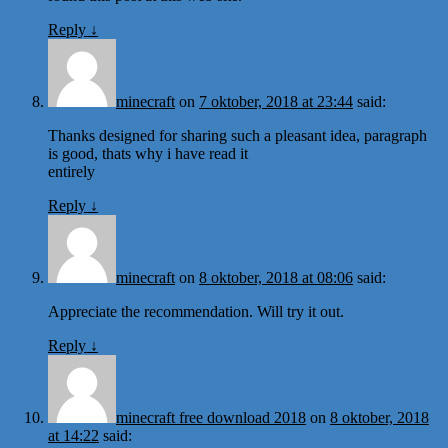
Reply
↓
minecraft
on
7 oktober, 2018 at 23:44
said:
Thanks designed for sharing such a pleasant idea, paragraph
is good, thats why i have read it
entirely
Reply
↓
minecraft
on
8 oktober, 2018 at 08:06
said:
Appreciate the recommendation. Will try it out.
Reply
↓
minecraft free download 2018
on
8 oktober, 2018
at 14:22
said: