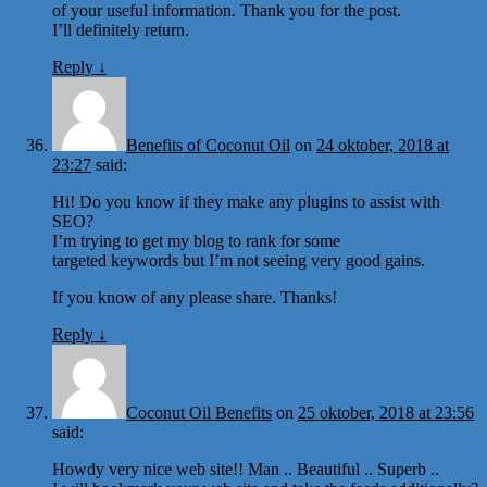
of your useful information. Thank you for the post.
I’ll definitely return.
Reply
↓
Benefits of Coconut Oil
on
24 oktober, 2018 at
23:27
said:
Hi! Do you know if they make any plugins to assist with
SEO?
I’m trying to get my blog to rank for some
targeted keywords but I’m not seeing very good gains.
If you know of any please share. Thanks!
Reply
↓
Coconut Oil Benefits
on
25 oktober, 2018 at 23:56
said:
Howdy very nice web site!! Man .. Beautiful .. Superb ..