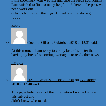
I will bookmark your web site and take the feeds additionally?
I am satisfied to find so many helpful info here in the post, we
need work out
extra techniques on this regard, thank you for sharing.
. . . . .
Reply
↓
Coconut Oil
on
27 oktober, 2018 at 12:31
said:
At this moment I am ready to do my breakfast, later than
having my breakfast coming over again to read other news.
Reply
↓
Health Benefits of Coconut Oil
on
27 oktober,
2018 at 12:40
said:
This page truly has all of the information I wanted concerning
this subject and
didn’t know who to ask.