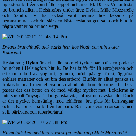
upp stora bufféer som håller öppet mellan ca kl. 10-16. Vi har testat
tre brunchställen i Helsingfors under året: Dylan, Mille Mozzarelle
och Sandro. Vi har också varit hemma hos bekanta på
hemmabrunch och det slår den bästa restaurangen så ta och bjud in
några vänner på brunch vetja!
Dylans brunchbuffé gick starkt hem hos Noah och min syster
Katarina!
Restaurang
Dylan
är det stället som vi tycker har haft den godaste
brunchen i Helsingfors hittills. De har buffé för 18 euro/person och
ett stort utbud av yoghurt, granola, bröd, pålägg, frukt, äggröra,
enklare maträtter och ett bra dessertbord. Buffén är alltså ganska så
frukostbetonad men eftersom vi alltid ätit brunch kring kl. 10 så
passar det oss bättre än de med väldigt mycket mat. Lokalerna är
inte särskilt ”mysiga” utan ganska vita, luftiga och avskalade. Dock
är det mycket barnvänligt med lekhörna, bra plats för barnvagnar
och halva priset på buffén för barn. Bäst var deras croissants med
sylt, bärkvarg och rabarbertårta!
Huvudtallriken med fina råvaror på restaurang Mille Mozzarelle!