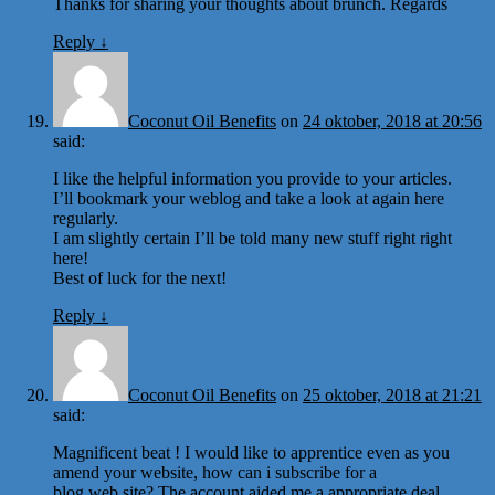
Thanks for sharing your thoughts about brunch. Regards
Reply
↓
Coconut Oil Benefits
on
24 oktober, 2018 at 20:56
said:
I like the helpful information you provide to your articles.
I’ll bookmark your weblog and take a look at again here
regularly.
I am slightly certain I’ll be told many new stuff right right
here!
Best of luck for the next!
Reply
↓
Coconut Oil Benefits
on
25 oktober, 2018 at 21:21
said:
Magnificent beat ! I would like to apprentice even as you
amend your website, how can i subscribe for a
blog web site? The account aided me a appropriate deal.