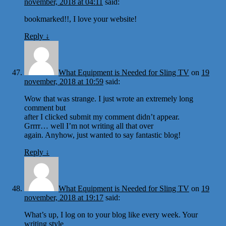
november, 2018 at 04:11
said:
bookmarked!!, I love your website!
Reply
↓
What Equipment is Needed for Sling TV
on
19
november, 2018 at 10:59
said:
Wow that was strange. I just wrote an extremely long
comment but
after I clicked submit my comment didn’t appear.
Grrrr… well I’m not writing all that over
again. Anyhow, just wanted to say fantastic blog!
Reply
↓
What Equipment is Needed for Sling TV
on
19
november, 2018 at 19:17
said:
What’s up, I log on to your blog like every week. Your
writing style