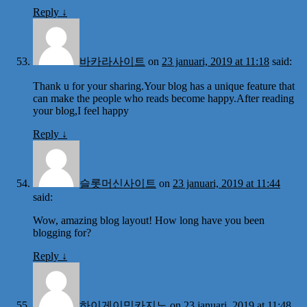
Reply
↓
바카라사이트
on
23 januari, 2019 at 11:18
said:
Thank u for your sharing.Your blog has a unique feature that
can make the people who reads become happy.After reading
your blog,I feel happy
Reply
↓
슬롯머신사이트
on
23 januari, 2019 at 11:44
said:
Wow, amazing blog layout! How long have you been
blogging for?
Reply
↓
하이게이밍카지노
on
23 januari, 2019 at 11:48