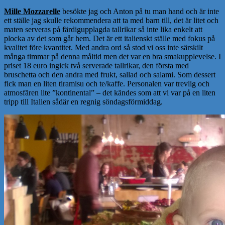
Mille Mozzarelle
besökte jag och Anton på tu man hand och är inte
ett ställe jag skulle rekommendera att ta med barn till, det är litet och
maten serveras på färdigupplagda tallrikar så inte lika enkelt att
plocka av det som går hem. Det är ett italienskt ställe med fokus på
kvalitet före kvantitet. Med andra ord så stod vi oss inte särskilt
många timmar på denna måltid men det var en bra smakupplevelse. I
priset 18 euro ingick två serverade tallrikar, den första med
bruschetta och den andra med frukt, sallad och salami. Som dessert
fick man en liten tiramisu och te/kaffe. Personalen var trevlig och
atmosfären lite ”kontinental” – det kändes som att vi var på en liten
tripp till Italien sådär en regnig söndagsförmiddag.