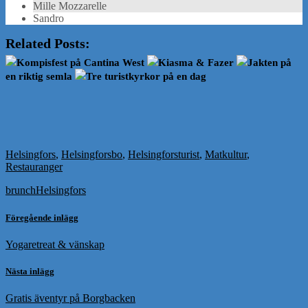
Mille Mozzarelle
Sandro
Related Posts:
Kompisfest på Cantina West
Kiasma & Fazer
Jakten på
en riktig semla
Tre turistkyrkor på en dag
Helsingfors
,
Helsingforsbo
,
Helsingforsturist
,
Matkultur
,
Restauranger
brunch
Helsingfors
Föregående inlägg
Yogaretreat & vänskap
Nästa inlägg
Gratis äventyr på Borgbacken