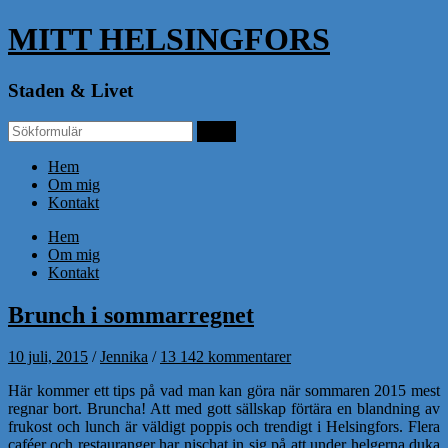
MITT HELSINGFORS
Staden & Livet
Hem
Om mig
Kontakt
Hem
Om mig
Kontakt
Brunch i sommarregnet
10 juli, 2015
/
Jennika
/
13 142 kommentarer
Här kommer ett tips på vad man kan göra när sommaren 2015 mest
regnar bort. Bruncha! Att med gott sällskap förtära en blandning av
frukost och lunch är väldigt poppis och trendigt i Helsingfors. Flera
caféer och restauranger har nischat in sig på att under helgerna duka