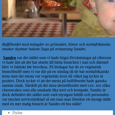
Buffébordet med mängder av grönsaker, bönor och nordafrikanska
smaker skymtar bakom Saga på restaurang Sandro.
Sandro
var det stället som vi hade högst förväntningar på eftersom
vi hade läst att det har utsetts till bästa brunchen i stan och därmed
blev vi faktiskt lite besvikna. På lördagar har de en vegetarisk
brunchbuffé men vi var där på en söndag då de har nordafrikanskt
tema men det mesta var vegetariskt även då vilket jag tycker är
positivt. Dock tyckte vi att det mesta på buffébordet hade ganska
samma smak. Särskilt på det stora dessertbordet med t.ex. sex olika
cheesecakes som alla smakade lika torrt och kompakt. Sandro är
dock definitivt det stället som varit mysigast hittills och personalen
var mycket serviceinriktad så om man man föredrar ett mysigt ställe
med en mer matig brunch är Sandro ett bra ställe!
Dylan