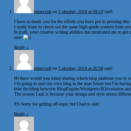
minecraft
on
5 oktober, 2018 at 09:19
said:
I have to thank you for the efforts you have put in penning this s
I really hope to check out the same high-grade content from you 
In truth, your creative writing abilities has motivated me to ge
now
Reply
↓
minecraft
on
5 oktober, 2018 at 20:58
said:
Hi there would you mind sharing which blog platform you’re u
I’m going to start my own blog in the near future but I’m havin
time deciding between BlogEngine/Wordpress/B2evolution and
The reason I ask is because your design and style seems differ
P.S Sorry for getting off-topic but I had to ask!
Reply
↓