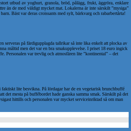
 stort utbud av yoghurt, granola, bröd, pålägg, frukt, äggröra, enklare
bättre än de med väldigt mycket mat. Lokalerna är inte särskilt ”mysiga”
barn. Bäst var deras croissants med sylt, bärkvarg och rabarbertårta!
n serveras på färdigupplagda tallrikar så inte lika enkelt att plocka av
denna måltid men det var en bra smakupplevelse. I priset 18 euro ingick
fe. Personalen var trevlig och atmosfären lite ”kontinental” – det
vi faktiskt lite besvikna. På lördagar har de en vegetarisk brunchbuffé
i att det mesta på buffébordet hade ganska samma smak. Särskilt på det
ysigast hittills och personalen var mycket serviceinriktad så om man