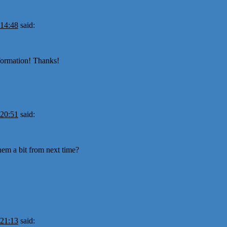
 14:48
said:
nformation! Thanks!
 20:51
said:
hem a bit from next time?
 21:13
said: