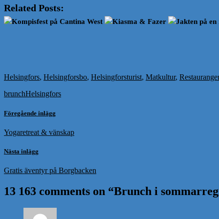
Related Posts:
Kompisfest på Cantina West
Kiasma & Fazer
Jakten på en 
Helsingfors
,
Helsingforsbo
,
Helsingforsturist
,
Matkultur
,
Restaurange
brunch
Helsingfors
Föregående inlägg
Yogaretreat & vänskap
Nästa inlägg
Gratis äventyr på Borgbacken
13 163 comments on “
Brunch i sommarreg