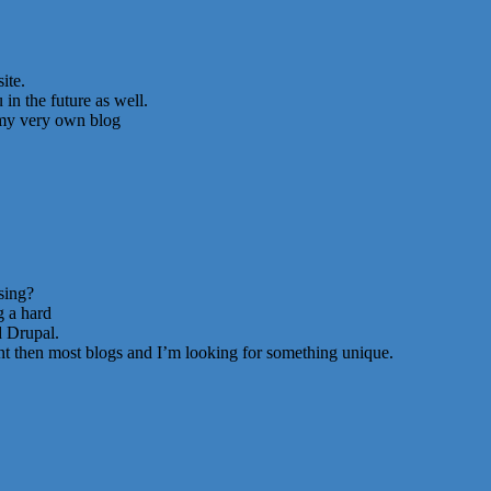
ite.
in the future as well.
t my very own blog
sing?
g a hard
 Drupal.
ent then most blogs and I’m looking for something unique.