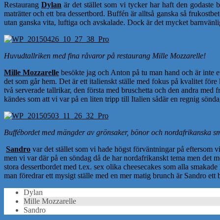
Restaurang
Dylan
är det stället som vi tycker har haft den godaste b
maträtter och ett bra dessertbord. Buffén är alltså ganska så frukostbe
utan ganska vita, luftiga och avskalade. Dock är det mycket barnvänlig
Huvudtallriken med fina råvaror på restaurang Mille Mozzarelle!
Mille Mozzarelle
besökte jag och Anton på tu man hand och är inte ett 
det som går hem. Det är ett italienskt ställe med fokus på kvalitet för
två serverade tallrikar, den första med bruschetta och den andra med fr
kändes som att vi var på en liten tripp till Italien sådär en regnig sön
Buffébordet med mängder av grönsaker, bönor och nordafrikanska s
Sandro
var det stället som vi hade högst förväntningar på eftersom vi
men vi var där på en söndag då de har nordafrikanskt tema men det mes
stora dessertbordet med t.ex. sex olika cheesecakes som alla smakade l
man föredrar ett mysigt ställe med en mer matig brunch är Sandro ett b
Dylan
Mille Mozzarelle
Sandro