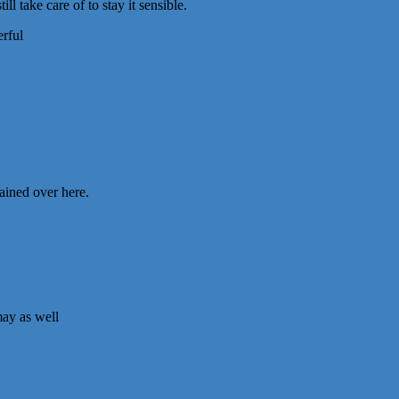
l take care of to stay it sensible.
erful
tained over here.
may as well