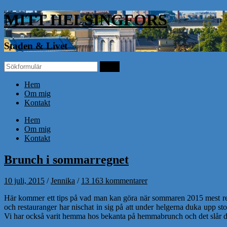
MITT HELSINGFORS
Staden & Livet
Hem
Om mig
Kontakt
Hem
Om mig
Kontakt
Brunch i sommarregnet
10 juli, 2015
/
Jennika
/
13 163 kommentarer
Här kommer ett tips på vad man kan göra när sommaren 2015 mest regna
och restauranger har nischat in sig på att under helgerna duka upp sto
Vi har också varit hemma hos bekanta på hemmabrunch och det slår de