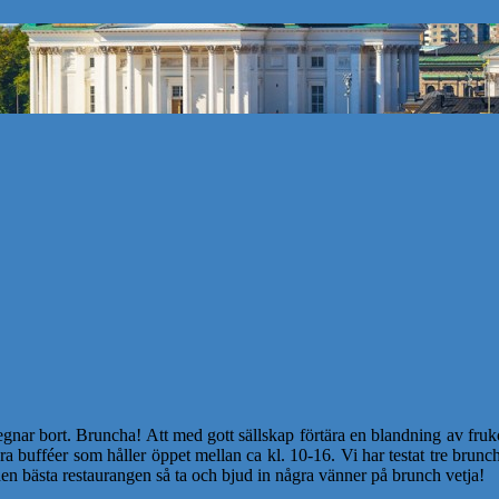
r bort. Bruncha! Att med gott sällskap förtära en blandning av frukost
ra bufféer som håller öppet mellan ca kl. 10-16. Vi har testat tre brun
n bästa restaurangen så ta och bjud in några vänner på brunch vetja!