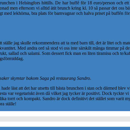
runchen i Helsingfors hittills. De har buffé för 18 euro/person och ett
tonad men eftersom vi alltid ätit brunch kring kl. 10 så passar det oss 
t med lekhörna, bra plats för barnvagnar och halva priset på buffén för 
ställe jag skulle rekommendera att ta med barn till, det är litet och mate
e kvantitet. Med andra ord så stod vi oss inte särskilt många timmar på 
ukt, sallad och salami. Som dessert fick man en liten tiramisu och te/kaf
dagsförmiddag.
maker skymtar bakom Saga på restaurang Sandro.
 hade läst att det har utsetts till bästa brunchen i stan och därmed blev 
ta var vegetariskt även då vilket jag tycker är positivt. Dock tyckte v
ika torrt och kompakt. Sandro är dock definitivt det stället som varit m
ra ställe!