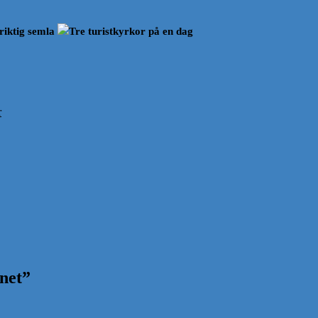
riktig semla
Tre turistkyrkor på en dag
r
net
”