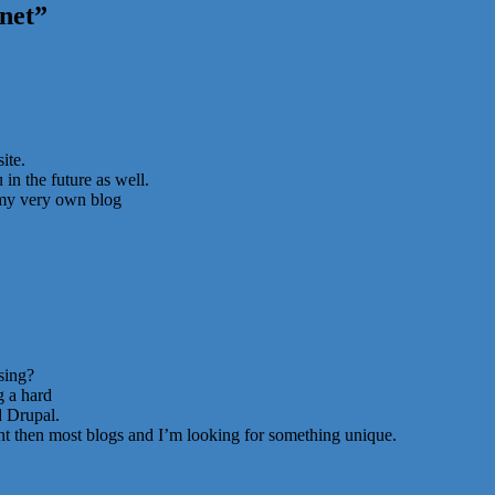
net
”
ite.
in the future as well.
t my very own blog
sing?
g a hard
 Drupal.
ent then most blogs and I’m looking for something unique.