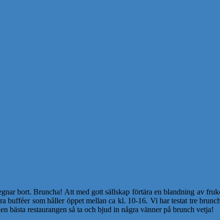
r bort. Bruncha! Att med gott sällskap förtära en blandning av frukost
ra bufféer som håller öppet mellan ca kl. 10-16. Vi har testat tre brun
n bästa restaurangen så ta och bjud in några vänner på brunch vetja!