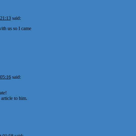
 21:13
said:
ith us so I came
 05:16
said:
ate!
article to him.
t 01:58
said: