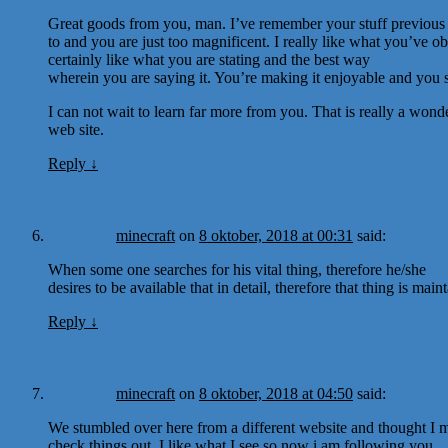
Great goods from you, man. I’ve remember your stuff previous
to and you are just too magnificent. I really like what you’ve ob
certainly like what you are stating and the best way
wherein you are saying it. You’re making it enjoyable and you stil
I can not wait to learn far more from you. That is really a wond
web site.
Reply
↓
minecraft
on
8 oktober, 2018 at 00:31
said:
When some one searches for his vital thing, therefore he/she
desires to be available that in detail, therefore that thing is main
Reply
↓
minecraft
on
8 oktober, 2018 at 04:50
said:
We stumbled over here from a different website and thought I 
check things out. I like what I see so now i am following you.