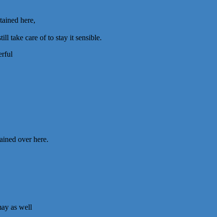
tained here,
l take care of to stay it sensible.
erful
tained over here.
may as well