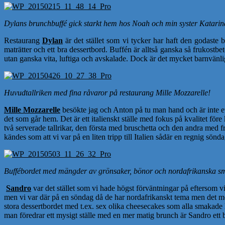
Dylans brunchbuffé gick starkt hem hos Noah och min syster Katarin
Restaurang
Dylan
är det stället som vi tycker har haft den godaste b
maträtter och ett bra dessertbord. Buffén är alltså ganska så frukostbe
utan ganska vita, luftiga och avskalade. Dock är det mycket barnvänlig
Huvudtallriken med fina råvaror på restaurang Mille Mozzarelle!
Mille Mozzarelle
besökte jag och Anton på tu man hand och är inte ett 
det som går hem. Det är ett italienskt ställe med fokus på kvalitet för
två serverade tallrikar, den första med bruschetta och den andra med fr
kändes som att vi var på en liten tripp till Italien sådär en regnig sön
Buffébordet med mängder av grönsaker, bönor och nordafrikanska s
Sandro
var det stället som vi hade högst förväntningar på eftersom vi
men vi var där på en söndag då de har nordafrikanskt tema men det mes
stora dessertbordet med t.ex. sex olika cheesecakes som alla smakade l
man föredrar ett mysigt ställe med en mer matig brunch är Sandro ett b