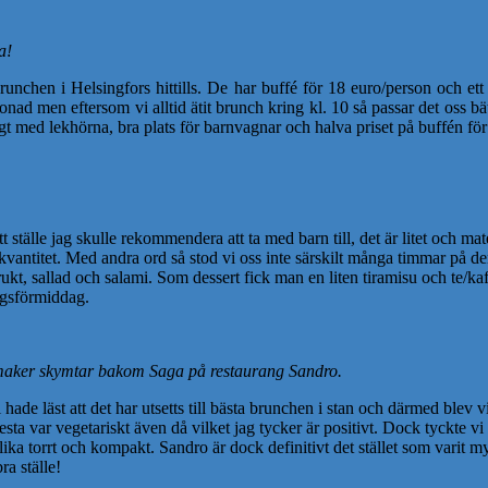
a!
runchen i Helsingfors hittills. De har buffé för 18 euro/person och ett
tonad men eftersom vi alltid ätit brunch kring kl. 10 så passar det oss 
t med lekhörna, bra plats för barnvagnar och halva priset på buffén för 
ställe jag skulle rekommendera att ta med barn till, det är litet och mate
e kvantitet. Med andra ord så stod vi oss inte särskilt många timmar på 
ukt, sallad och salami. Som dessert fick man en liten tiramisu och te/kaf
dagsförmiddag.
maker skymtar bakom Saga på restaurang Sandro.
 hade läst att det har utsetts till bästa brunchen i stan och därmed blev 
ta var vegetariskt även då vilket jag tycker är positivt. Dock tyckte v
ika torrt och kompakt. Sandro är dock definitivt det stället som varit m
ra ställe!