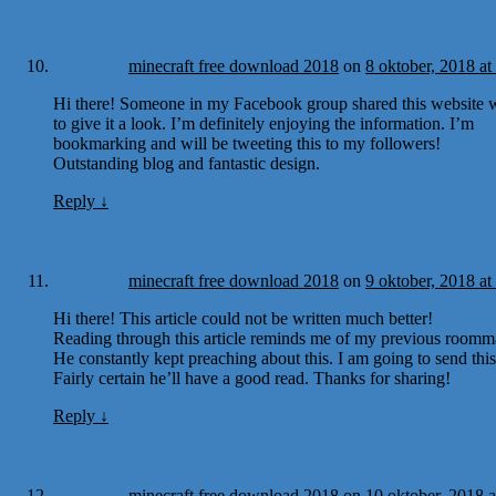
minecraft free download 2018
on
8 oktober, 2018 at
Hi there! Someone in my Facebook group shared this website w
to give it a look. I’m definitely enjoying the information. I’m
bookmarking and will be tweeting this to my followers!
Outstanding blog and fantastic design.
Reply
↓
minecraft free download 2018
on
9 oktober, 2018 at
Hi there! This article could not be written much better!
Reading through this article reminds me of my previous roomm
He constantly kept preaching about this. I am going to send this 
Fairly certain he’ll have a good read. Thanks for sharing!
Reply
↓
minecraft free download 2018
on
10 oktober, 2018 a