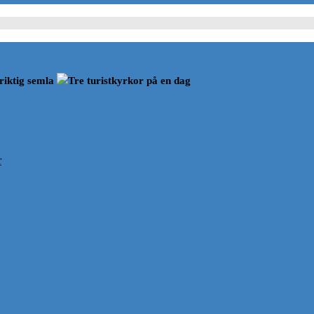
riktig semla
Tre turistkyrkor på en dag
r