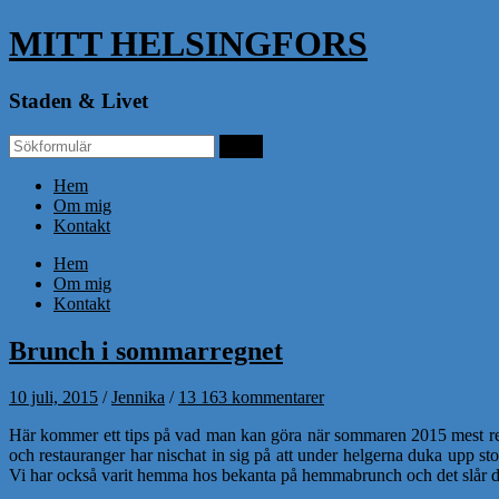
MITT HELSINGFORS
Staden & Livet
Hem
Om mig
Kontakt
Hem
Om mig
Kontakt
Brunch i sommarregnet
10 juli, 2015
/
Jennika
/
13 163 kommentarer
Här kommer ett tips på vad man kan göra när sommaren 2015 mest regna
och restauranger har nischat in sig på att under helgerna duka upp sto
Vi har också varit hemma hos bekanta på hemmabrunch och det slår de