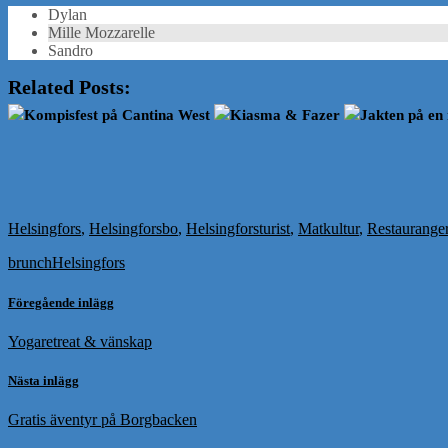
Dylan
Mille Mozzarelle
Sandro
Related Posts:
Kompisfest på Cantina West
Kiasma & Fazer
Jakten på en 
Helsingfors
,
Helsingforsbo
,
Helsingforsturist
,
Matkultur
,
Restaurange
brunch
Helsingfors
Föregående inlägg
Yogaretreat & vänskap
Nästa inlägg
Gratis äventyr på Borgbacken