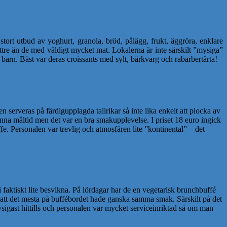
 stort utbud av yoghurt, granola, bröd, pålägg, frukt, äggröra, enklare
bättre än de med väldigt mycket mat. Lokalerna är inte särskilt ”mysiga”
barn. Bäst var deras croissants med sylt, bärkvarg och rabarbertårta!
n serveras på färdigupplagda tallrikar så inte lika enkelt att plocka av
denna måltid men det var en bra smakupplevelse. I priset 18 euro ingick
fe. Personalen var trevlig och atmosfären lite ”kontinental” – det
vi faktiskt lite besvikna. På lördagar har de en vegetarisk brunchbuffé
i att det mesta på buffébordet hade ganska samma smak. Särskilt på det
ysigast hittills och personalen var mycket serviceinriktad så om man