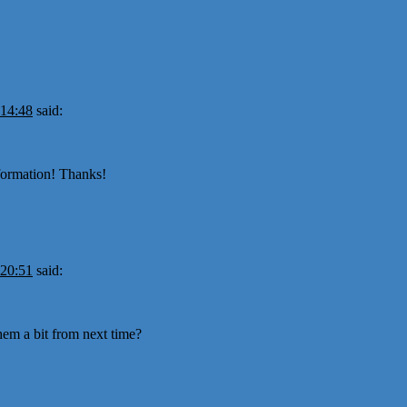
 14:48
said:
nformation! Thanks!
 20:51
said:
hem a bit from next time?