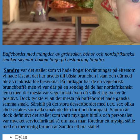
Buffébordet med mängder av grönsaker, bönor och nordafrikanska
smaker skymtar bakom Saga på restaurang Sandro.
Sandro
var det stället som vi hade högst förväntningar på eftersom
vi hade läst att det har utsetts till bästa brunchen i stan och därmed
blev vi faktiskt lite besvikna. På lördagar har de en vegetarisk
brunchbuffé men vi var där på en söndag då de har nordafrikanskt
tema men det mesta var vegetariskt även då vilket jag tycker är
positivt. Dock tyckte vi att det mesta på buffébordet hade ganska
samma smak. Särskilt på det stora dessertbordet med t.ex. sex olika
cheesecakes som alla smakade lika torrt och kompakt. Sandro är
dock definitivt det stället som varit mysigast hittills och personalen
var mycket serviceinriktad så om man man föredrar ett mysigt ställe
med en mer matig brunch är Sandro ett bra ställe!
Dylan