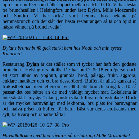
upp stora bufféer som håller öppet mellan ca kl. 10-16. Vi har testat
tre brunchställen i Helsingfors under året: Dylan, Mille Mozzarelle
och Sandro. Vi har också varit hemma hos bekanta på
hemmabrunch och det slår den bästa restaurangen så ta och bjud in
några vänner på brunch vetja!
Dylans brunchbuffé gick starkt hem hos Noah och min syster
Katarina!
Restaurang
Dylan
är det stället som vi tycker har haft den godaste
brunchen i Helsingfors hittills. De har buffé för 18 euro/person och
ett stort utbud av yoghurt, granola, bröd, pålägg, frukt, äggröra,
enklare maträtter och ett bra dessertbord. Buffén är alltså ganska så
frukostbetonad men eftersom vi alltid ätit brunch kring kl. 10 så
passar det oss bättre än de med väldigt mycket mat. Lokalerna är
inte särskilt ”mysiga” utan ganska vita, luftiga och avskalade. Dock
är det mycket barnvänligt med lekhörna, bra plats för barnvagnar
och halva priset på buffén för barn. Bäst var deras croissants med
sylt, bärkvarg och rabarbertårta!
Huvudtallriken med fina råvaror på restaurang Mille Mozzarelle!