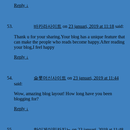
Reply
↓
바카라사이트
on
23 januari, 2019 at 11:18
said:
Thank u for your sharing.Your blog has a unique feature that
can make the people who reads become happy.After reading
your blog,I feel happy
Reply
↓
슬롯머신사이트
on
23 januari, 2019 at 11:44
said:
Wow, amazing blog layout! How long have you been
blogging for?
Reply
↓
하이게이밍카지노
on
23 januari, 2019 at 11:48