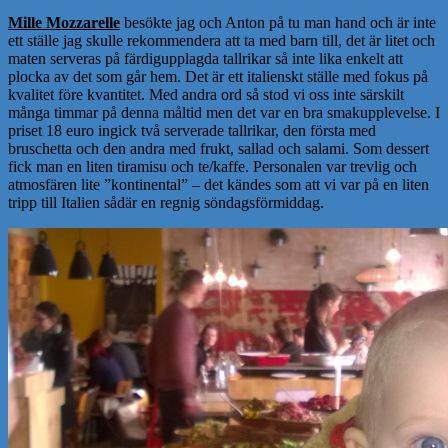
Mille Mozzarelle
besökte jag och Anton på tu man hand och är inte
ett ställe jag skulle rekommendera att ta med barn till, det är litet och
maten serveras på färdigupplagda tallrikar så inte lika enkelt att
plocka av det som går hem. Det är ett italienskt ställe med fokus på
kvalitet före kvantitet. Med andra ord så stod vi oss inte särskilt
många timmar på denna måltid men det var en bra smakupplevelse. I
priset 18 euro ingick två serverade tallrikar, den första med
bruschetta och den andra med frukt, sallad och salami. Som dessert
fick man en liten tiramisu och te/kaffe. Personalen var trevlig och
atmosfären lite ”kontinental” – det kändes som att vi var på en liten
tripp till Italien sådär en regnig söndagsförmiddag.