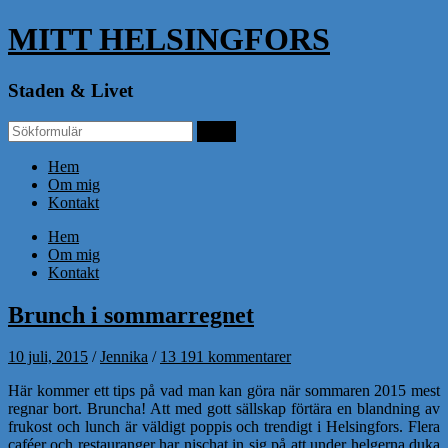
MITT HELSINGFORS
Staden & Livet
Hem
Om mig
Kontakt
Hem
Om mig
Kontakt
Brunch i sommarregnet
10 juli, 2015
/
Jennika
/
13 191 kommentarer
Här kommer ett tips på vad man kan göra när sommaren 2015 mest
regnar bort. Bruncha! Att med gott sällskap förtära en blandning av
frukost och lunch är väldigt poppis och trendigt i Helsingfors. Flera
caféer och restauranger har nischat in sig på att under helgerna duka