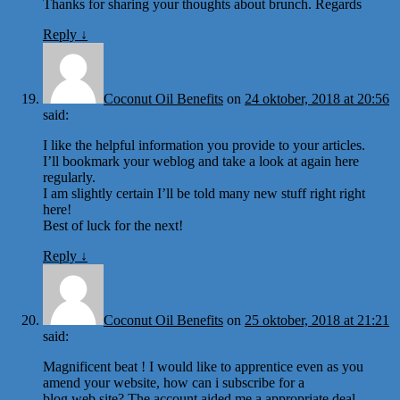
Thanks for sharing your thoughts about brunch. Regards
Reply
↓
Coconut Oil Benefits
on
24 oktober, 2018 at 20:56
said:
I like the helpful information you provide to your articles.
I’ll bookmark your weblog and take a look at again here
regularly.
I am slightly certain I’ll be told many new stuff right right
here!
Best of luck for the next!
Reply
↓
Coconut Oil Benefits
on
25 oktober, 2018 at 21:21
said:
Magnificent beat ! I would like to apprentice even as you
amend your website, how can i subscribe for a
blog web site? The account aided me a appropriate deal.