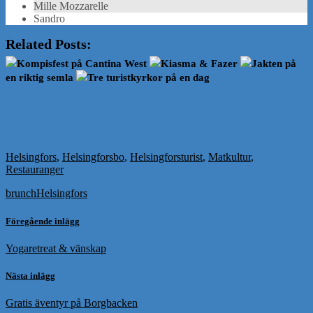
Mille Mozzarelle
Sandro
Related Posts:
Kompisfest på Cantina West
Kiasma & Fazer
Jakten på
en riktig semla
Tre turistkyrkor på en dag
Helsingfors
,
Helsingforsbo
,
Helsingforsturist
,
Matkultur
,
Restauranger
brunch
Helsingfors
Föregående inlägg
Yogaretreat & vänskap
Nästa inlägg
Gratis äventyr på Borgbacken