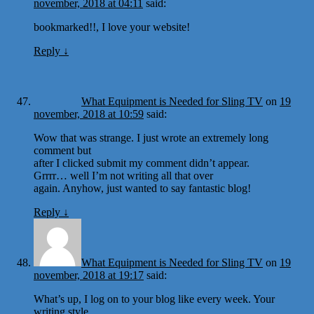
november, 2018 at 04:11
said:
bookmarked!!, I love your website!
Reply
↓
What Equipment is Needed for Sling TV
on
19
november, 2018 at 10:59
said:
Wow that was strange. I just wrote an extremely long
comment but
after I clicked submit my comment didn’t appear.
Grrrr… well I’m not writing all that over
again. Anyhow, just wanted to say fantastic blog!
Reply
↓
What Equipment is Needed for Sling TV
on
19
november, 2018 at 19:17
said:
What’s up, I log on to your blog like every week. Your
writing style