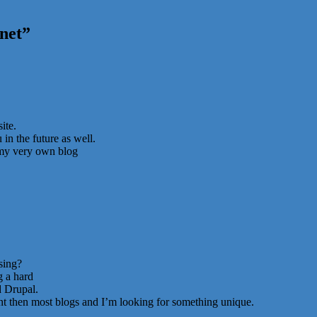
net
”
ite.
in the future as well.
t my very own blog
sing?
g a hard
 Drupal.
ent then most blogs and I’m looking for something unique.