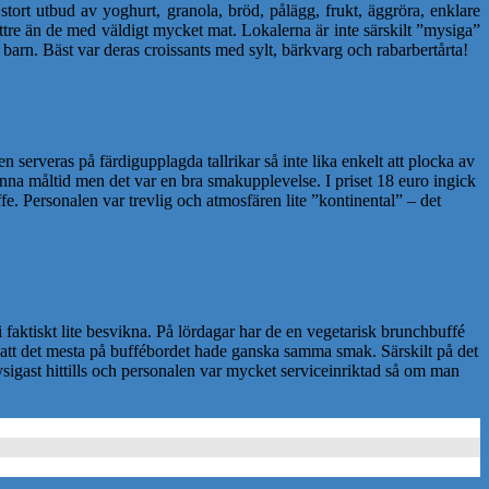
 stort utbud av yoghurt, granola, bröd, pålägg, frukt, äggröra, enklare
bättre än de med väldigt mycket mat. Lokalerna är inte särskilt ”mysiga”
barn. Bäst var deras croissants med sylt, bärkvarg och rabarbertårta!
n serveras på färdigupplagda tallrikar så inte lika enkelt att plocka av
denna måltid men det var en bra smakupplevelse. I priset 18 euro ingick
fe. Personalen var trevlig och atmosfären lite ”kontinental” – det
vi faktiskt lite besvikna. På lördagar har de en vegetarisk brunchbuffé
i att det mesta på buffébordet hade ganska samma smak. Särskilt på det
ysigast hittills och personalen var mycket serviceinriktad så om man