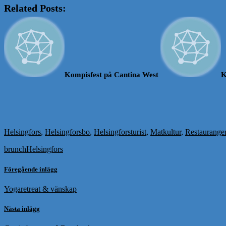
Related Posts:
Kompisfest på Cantina West
K
Helsingfors
,
Helsingforsbo
,
Helsingforsturist
,
Matkultur
,
Restaurange
brunch
Helsingfors
Föregående inlägg
Yogaretreat & vänskap
Nästa inlägg