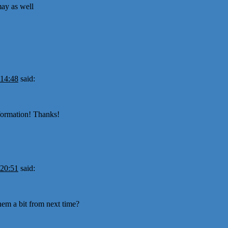
may as well
 14:48
said:
nformation! Thanks!
 20:51
said:
hem a bit from next time?