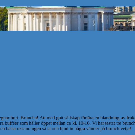
r bort. Bruncha! Att med gott sällskap förtära en blandning av frukost
ra bufféer som håller öppet mellan ca kl. 10-16. Vi har testat tre brun
n bästa restaurangen så ta och bjud in några vänner på brunch vetja!