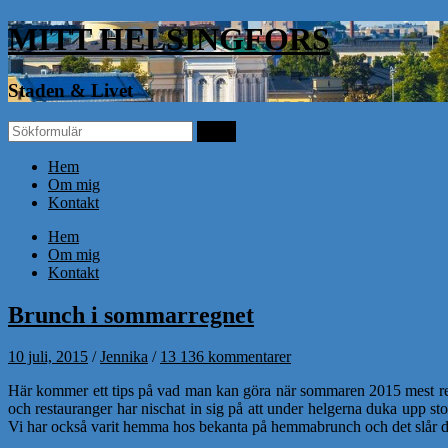
MITT HELSINGFORS
Staden & Livet
Hem
Om mig
Kontakt
Hem
Om mig
Kontakt
Brunch i sommarregnet
10 juli, 2015
/
Jennika
/
13 136 kommentarer
Här kommer ett tips på vad man kan göra när sommaren 2015 mest regna
och restauranger har nischat in sig på att under helgerna duka upp sto
Vi har också varit hemma hos bekanta på hemmabrunch och det slår de