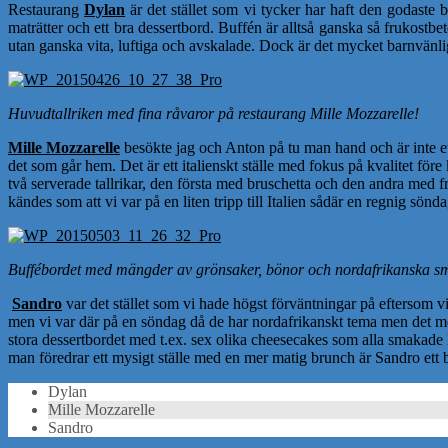
Restaurang
Dylan
är det stället som vi tycker har haft den godaste b
maträtter och ett bra dessertbord. Buffén är alltså ganska så frukostbe
utan ganska vita, luftiga och avskalade. Dock är det mycket barnvänlig
Huvudtallriken med fina råvaror på restaurang Mille Mozzarelle!
Mille Mozzarelle
besökte jag och Anton på tu man hand och är inte ett 
det som går hem. Det är ett italienskt ställe med fokus på kvalitet för
två serverade tallrikar, den första med bruschetta och den andra med fr
kändes som att vi var på en liten tripp till Italien sådär en regnig sön
Buffébordet med mängder av grönsaker, bönor och nordafrikanska s
Sandro
var det stället som vi hade högst förväntningar på eftersom vi
men vi var där på en söndag då de har nordafrikanskt tema men det mes
stora dessertbordet med t.ex. sex olika cheesecakes som alla smakade l
man föredrar ett mysigt ställe med en mer matig brunch är Sandro ett b
Dylan
Mille Mozzarelle
Sandro