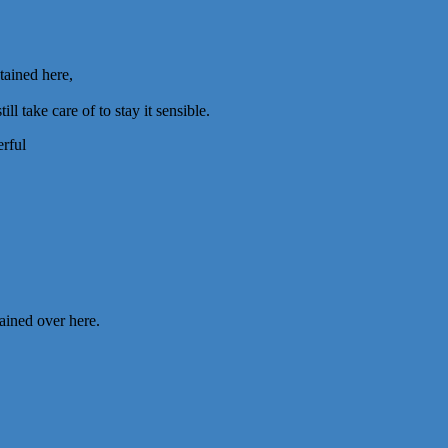
tained here,
l take care of to stay it sensible.
erful
tained over here.