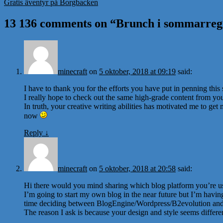
Gratis äventyr på Borgbacken
13 136 comments on “
Brunch i sommarreg
minecraft
on
5 oktober, 2018 at 09:19
said:
I have to thank you for the efforts you have put in penning this s
I really hope to check out the same high-grade content from you 
In truth, your creative writing abilities has motivated me to ge
now
Reply
↓
minecraft
on
5 oktober, 2018 at 20:58
said:
Hi there would you mind sharing which blog platform you’re u
I’m going to start my own blog in the near future but I’m havin
time deciding between BlogEngine/Wordpress/B2evolution and
The reason I ask is because your design and style seems differ