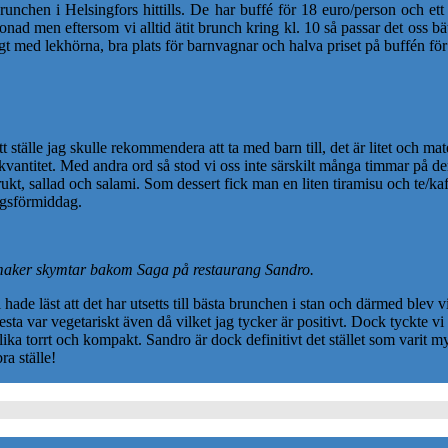
runchen i Helsingfors hittills. De har buffé för 18 euro/person och ett
tonad men eftersom vi alltid ätit brunch kring kl. 10 så passar det oss 
t med lekhörna, bra plats för barnvagnar och halva priset på buffén för 
ställe jag skulle rekommendera att ta med barn till, det är litet och mate
e kvantitet. Med andra ord så stod vi oss inte särskilt många timmar på 
ukt, sallad och salami. Som dessert fick man en liten tiramisu och te/kaf
dagsförmiddag.
maker skymtar bakom Saga på restaurang Sandro.
 hade läst att det har utsetts till bästa brunchen i stan och därmed blev 
ta var vegetariskt även då vilket jag tycker är positivt. Dock tyckte v
ika torrt och kompakt. Sandro är dock definitivt det stället som varit m
ra ställe!