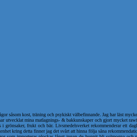
ågor såsom kost, träning och psykiskt välbefinnande. Jag har läst mycket
 har utvecklat mina matlagnings- & bakkunskaper och gjort mycket rawf
s i grönsaker, frukt och bär. Livsmedelsverket rekommenderar ett dagl
nhet kring detta finner jag det svårt att hinna följa såna rekommendatio
or som importeras plockas långt innan de hunnit bli solmogna och m