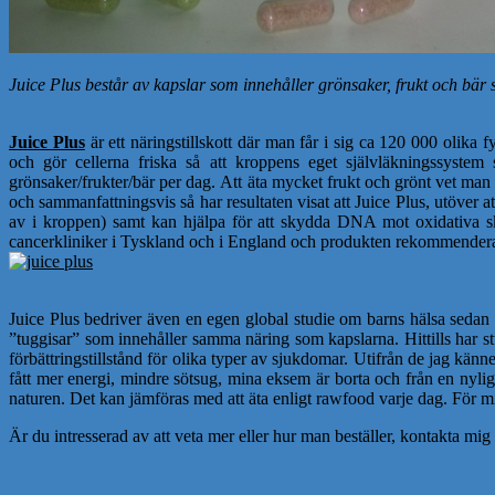
Juice Plus består av kapslar som innehåller grönsaker, frukt och bär s
Juice Plus
är ett näringstillskott där man får i sig ca 120 000 oli
och gör cellerna friska så att kroppens eget självläkningssystem 
grönsaker/frukter/bär per dag. Att äta mycket frukt och grönt vet man 
och sammanfattningsvis så har resultaten visat att Juice Plus, utöver at
av i kroppen) samt kan hjälpa för att skydda DNA mot oxidativa skado
cancerkliniker i Tyskland och i England och produkten rekommendera
Juice Plus bedriver även en egen global studie om barns hälsa sedan 
”tuggisar” som innehåller samma näring som kapslarna. Hittills har stu
förbättringstillstånd för olika typer av sjukdomar. Utifrån de jag känn
fått mer energi, mindre sötsug, mina eksem är borta och från en nylig
naturen. Det kan jämföras med att äta enligt rawfood varje dag. För mig ä
Är du intresserad av att veta mer eller hur man beställer, kontakta m