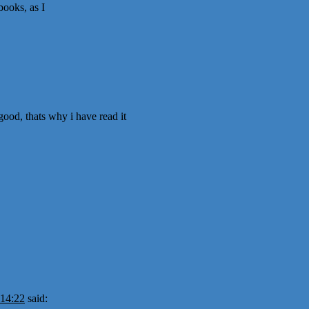
books, as I
good, thats why i have read it
 14:22
said: