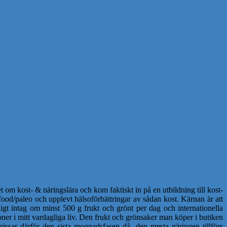
 om kost- & näringslära och kom faktiskt in på en utbildning till kost-
ood/paleo och upplevt hälsoförbättringar av sådan kost. Kärnan är att
igt intag om minst 500 g frukt och grönt per dag och internationella
ner i mitt vardagliga liv. Den frukt och grönsaker man köper i butiken
issar därför den sista mognadsfasen då den mesta näringen tillförs