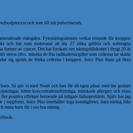
awfoodprocess och som till sist pulveriserats.
rekommenderade mängden. Fytonäringsämnen verkar renande för kroppen
frukt och bär som motsvarar att äta 27 olika giftfria och solmogna
 former av cancer. Det har forskats om näringstillskottet i drygt 20 år
tiv stress (dvs. minska de fria radikalerna/gifter som cellerna tar skada
ar sig sprids de friska cellerna i kroppen. Juice Plus finns på flera
tt barn. Så gör vi med Noah och han får då egna påsar med lite godare
e sjukdagar, bättre koncentrationsförmåga, minskade allergier och vissa
 fler positiva effekter beroende på tidigare hälsoproblem. Själv har jag
 i toppform. Juice Plus innehåller inga konstigheter, bara näring från
och mina barn får i oss bra näring.
acebook.