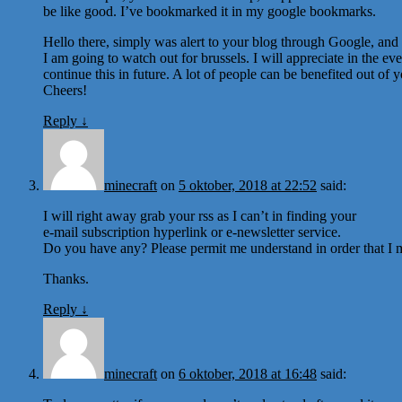
be like good. I’ve bookmarked it in my google bookmarks.
Hello there, simply was alert to your blog through Google, and lo
I am going to watch out for brussels. I will appreciate in the ev
continue this in future. A lot of people can be benefited out of y
Cheers!
Reply
↓
minecraft
on
5 oktober, 2018 at 22:52
said:
I will right away grab your rss as I can’t in finding your
e-mail subscription hyperlink or e-newsletter service.
Do you have any? Please permit me understand in order that I m
Thanks.
Reply
↓
minecraft
on
6 oktober, 2018 at 16:48
said: