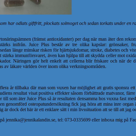
om har odlats giftfritt, plockats solmoget och sedan torkats under en r
ka fytonäringsämnen (främst antioxidanter) per dag när man äter den 
stärks inifrån. Juice Plus består av tre olika kapslar: grönsaker, 
sedan länge minskar risken för hjärtsjukdomar, stroke, diabetes och vissa
t stärka immunförsvaret, även kan hjälpa till att skydda celler mot oxida
r. Näringen gör helt enkelt att cellerna blir friskare och när de del
s av läkare världen över inom olika verkningsområden.
flera år tillbaka där man som vuxen har möjlighet att gratis sponsra e
diens resultat visat positiva effekter såsom förbättrade matvanor, färr
er till som äter Juice Plus så är resultaten densamma hos vuxna fast med
en genomförd osteopatundersökning fick jag höra att mina inre organ är
r dock det här är ett enklare sätt i min livssituation att se till att jag 
ig på jennika@jennikalandin.se, tel: 073-0335699 eller inboxa mig på F