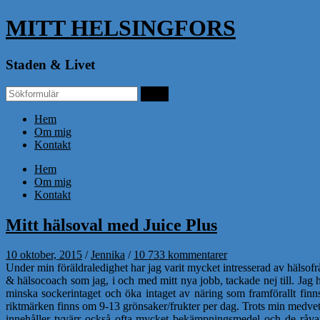
MITT HELSINGFORS
Staden & Livet
Hem
Om mig
Kontakt
Hem
Om mig
Kontakt
Mitt hälsoval med Juice Plus
10 oktober, 2015
/
Jennika
/
10 733 kommentarer
Under min föräldraledighet har jag varit mycket intresserad av hälsofr
& hälsocoach som jag, i och med mitt nya jobb, tackade nej till. Jag
minska sockerintaget och öka intaget av näring som framförallt finn
riktmärken finns om 9-13 grönsaker/frukter per dag. Trots min medvete
innehåller tyvärr också ofta mycket bekämpningsmedel och de råvar