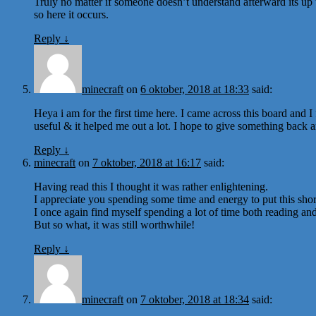
Truly no matter if someone doesn’t understand afterward its up t
so here it occurs.
Reply
↓
minecraft
on
6 oktober, 2018 at 18:33
said:
Heya i am for the first time here. I came across this board and I f
useful & it helped me out a lot. I hope to give something back 
Reply
↓
minecraft
on
7 oktober, 2018 at 16:17
said:
Having read this I thought it was rather enlightening.
I appreciate you spending some time and energy to put this short
I once again find myself spending a lot of time both reading a
But so what, it was still worthwhile!
Reply
↓
minecraft
on
7 oktober, 2018 at 18:34
said: