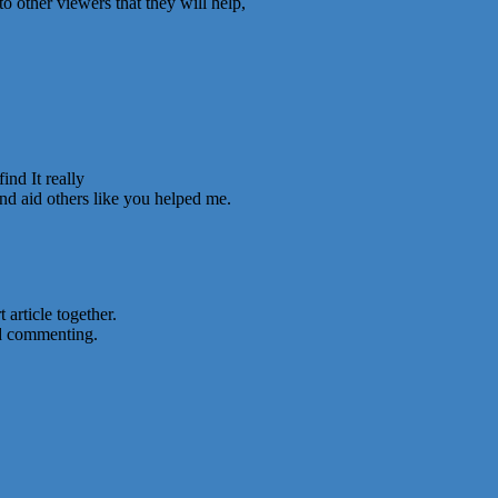
o other viewers that they will help,
ind It really
and aid others like you helped me.
 article together.
nd commenting.