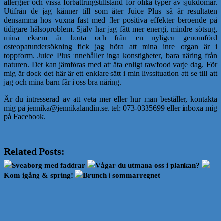
allergier och vissa förbättringstillstånd för olika typer av sjukdomar.
Utifrån de jag känner till som äter Juice Plus så är resultaten
densamma hos vuxna fast med fler positiva effekter beroende på
tidigare hälsoproblem. Själv har jag fått mer energi, mindre sötsug,
mina eksem är borta och från en nyligen genomförd
osteopatundersökning fick jag höra att mina inre organ är i
toppform. Juice Plus innehåller inga konstigheter, bara näring från
naturen. Det kan jämföras med att äta enligt rawfood varje dag. För
mig är dock det här är ett enklare sätt i min livssituation att se till att
jag och mina barn får i oss bra näring.
Är du intresserad av att veta mer eller hur man beställer, kontakta
mig på jennika@jennikalandin.se, tel: 073-0335699 eller inboxa mig
på Facebook.
Related Posts:
Sveaborg med faddrar
Vågar du utmana oss i plankan?
Kom igång & spring!
Brunch i sommarregnet