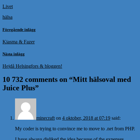
Livet
hälsa
Föregående inlägg
Kiasma & Fazer
Nästa inlägg
Hejdå Helsingfors & bloggen!
10 732 comments on “
Mitt hälsoval med
Juice Plus
”
minecraft
on
4 oktober, 2018 at 07:19
said:
My coder is trying to convince me to move to .net from PHP.
I have always disliked the idea because of the expenses.