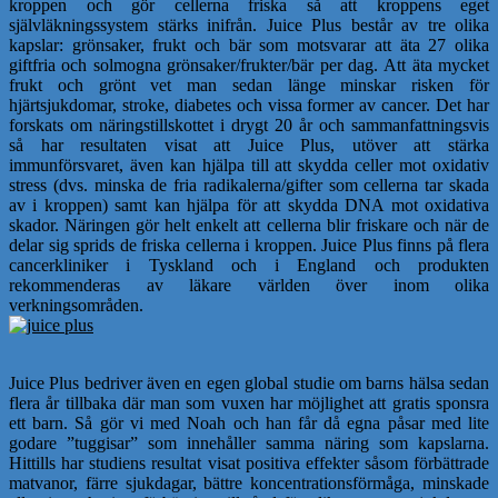
kroppen och gör cellerna friska så att kroppens eget
självläkningssystem stärks inifrån. Juice Plus består av tre olika
kapslar: grönsaker, frukt och bär som motsvarar att äta 27 olika
giftfria och solmogna grönsaker/frukter/bär per dag. Att äta mycket
frukt och grönt vet man sedan länge minskar risken för
hjärtsjukdomar, stroke, diabetes och vissa former av cancer. Det har
forskats om näringstillskottet i drygt 20 år och sammanfattningsvis
så har resultaten visat att Juice Plus, utöver att stärka
immunförsvaret, även kan hjälpa till att skydda celler mot oxidativ
stress (dvs. minska de fria radikalerna/gifter som cellerna tar skada
av i kroppen) samt kan hjälpa för att skydda DNA mot oxidativa
skador. Näringen gör helt enkelt att cellerna blir friskare och när de
delar sig sprids de friska cellerna i kroppen. Juice Plus finns på flera
cancerkliniker i Tyskland och i England och produkten
rekommenderas av läkare världen över inom olika
verkningsområden.
Juice Plus bedriver även en egen global studie om barns hälsa sedan
flera år tillbaka där man som vuxen har möjlighet att gratis sponsra
ett barn. Så gör vi med Noah och han får då egna påsar med lite
godare ”tuggisar” som innehåller samma näring som kapslarna.
Hittills har studiens resultat visat positiva effekter såsom förbättrade
matvanor, färre sjukdagar, bättre koncentrationsförmåga, minskade