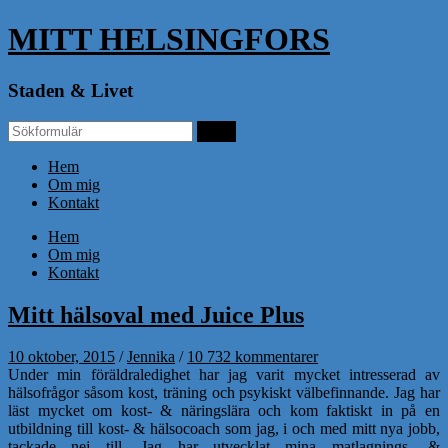
MITT HELSINGFORS
Staden & Livet
Hem
Om mig
Kontakt
Hem
Om mig
Kontakt
Mitt hälsoval med Juice Plus
10 oktober, 2015
/
Jennika
/
10 732 kommentarer
Under min föräldraledighet har jag varit mycket intresserad av
hälsofrågor såsom kost, träning och psykiskt välbefinnande. Jag har
läst mycket om kost- & näringslära och kom faktiskt in på en
utbildning till kost- & hälsocoach som jag, i och med mitt nya jobb,
tackade nej till. Jag har utvecklat mina matlagnings- &