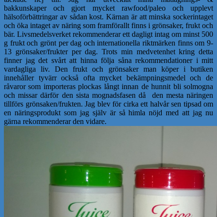
bakkunskaper och gjort mycket rawfood/paleo och upplevt
hälsoförbättringar av sådan kost. Kärnan är att minska sockerintaget
och öka intaget av näring som framförallt finns i grönsaker, frukt och
bär. Livsmedelsverket rekommenderar ett dagligt intag om minst 500
g frukt och grönt per dag och internationella riktmärken finns om 9-
13 grönsaker/frukter per dag. Trots min medvetenhet kring detta
finner jag det svårt att hinna följa såna rekommendationer i mitt
vardagliga liv. Den frukt och grönsaker man köper i butiken
innehåller tyvärr också ofta mycket bekämpningsmedel och de
råvaror som importeras plockas långt innan de hunnit bli solmogna
och missar därför den sista mognadsfasen då den mesta näringen
tillförs grönsaken/frukten. Jag blev för cirka ett halvår sen tipsad om
en näringsprodukt som jag själv är så himla nöjd med att jag nu
gärna rekommenderar den vidare.