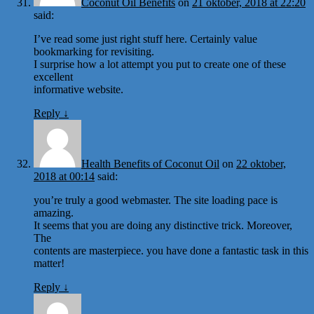
Coconut Oil Benefits
on
21 oktober, 2018 at 22:20
said:
I’ve read some just right stuff here. Certainly value
bookmarking for revisiting.
I surprise how a lot attempt you put to create one of these
excellent
informative website.
Reply
↓
Health Benefits of Coconut Oil
on
22 oktober,
2018 at 00:14
said:
you’re truly a good webmaster. The site loading pace is
amazing.
It seems that you are doing any distinctive trick. Moreover,
The
contents are masterpiece. you have done a fantastic task in this
matter!
Reply
↓