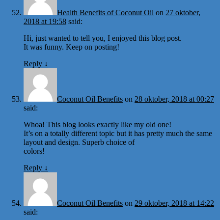
Health Benefits of Coconut Oil
on
27 oktober,
2018 at 19:58
said:
Hi, just wanted to tell you, I enjoyed this blog post.
It was funny. Keep on posting!
Reply
↓
Coconut Oil Benefits
on
28 oktober, 2018 at 00:27
said:
Whoa! This blog looks exactly like my old one!
It’s on a totally different topic but it has pretty much the same
layout and design. Superb choice of
colors!
Reply
↓
Coconut Oil Benefits
on
29 oktober, 2018 at 14:22
said: