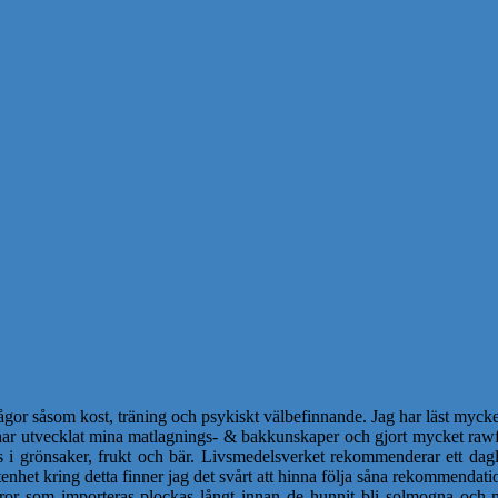
ågor såsom kost, träning och psykiskt välbefinnande. Jag har läst mycket
 har utvecklat mina matlagnings- & bakkunskaper och gjort mycket rawf
s i grönsaker, frukt och bär. Livsmedelsverket rekommenderar ett dagl
nhet kring detta finner jag det svårt att hinna följa såna rekommendatio
or som importeras plockas långt innan de hunnit bli solmogna och m