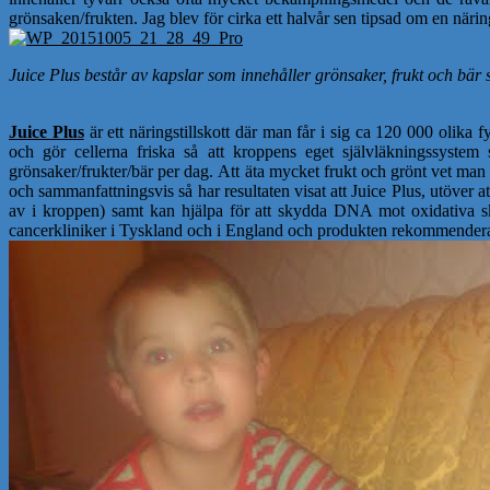
grönsaken/frukten. Jag blev för cirka ett halvår sen tipsad om en när
Juice Plus består av kapslar som innehåller grönsaker, frukt och bär s
Juice Plus
är ett näringstillskott där man får i sig ca 120 000 oli
och gör cellerna friska så att kroppens eget självläkningssystem 
grönsaker/frukter/bär per dag. Att äta mycket frukt och grönt vet man 
och sammanfattningsvis så har resultaten visat att Juice Plus, utöver at
av i kroppen) samt kan hjälpa för att skydda DNA mot oxidativa skado
cancerkliniker i Tyskland och i England och produkten rekommendera