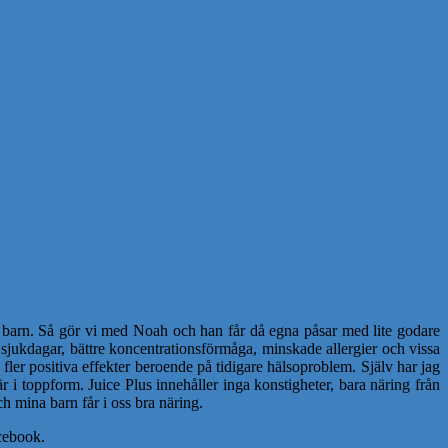
tt barn. Så gör vi med Noah och han får då egna påsar med lite godare
e sjukdagar, bättre koncentrationsförmåga, minskade allergier och vissa
 fler positiva effekter beroende på tidigare hälsoproblem. Själv har jag
 i toppform. Juice Plus innehåller inga konstigheter, bara näring från
och mina barn får i oss bra näring.
acebook.