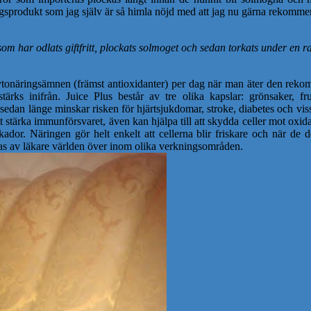
ingsprodukt som jag själv är så himla nöjd med att jag nu gärna rekomme
om har odlats giftfritt, plockats solmoget och sedan torkats under en r
ka fytonäringsämnen (främst antioxidanter) per dag när man äter den 
stärks inifrån. Juice Plus består av tre olika kapslar: grönsaker, 
sedan länge minskar risken för hjärtsjukdomar, stroke, diabetes och vissa
t stärka immunförsvaret, även kan hjälpa till att skydda celler mot oxida
r. Näringen gör helt enkelt att cellerna blir friskare och när de del
s av läkare världen över inom olika verkningsområden.