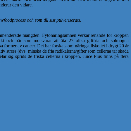
nderar den vidare.
awfoodprocess och som till sist pulveriserats.
rekommenderade mängden. Fytonäringsämnen verkar renande för kroppen
frukt och bär som motsvarar att äta 27 olika giftfria och solmogna
 former av cancer. Det har forskats om näringstillskottet i drygt 20 år
tiv stress (dvs. minska de fria radikalerna/gifter som cellerna tar skada
ar sig sprids de friska cellerna i kroppen. Juice Plus finns på flera