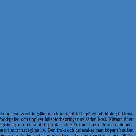
 om kost- & näringslära och kom faktiskt in på en utbildning till kost-
ood/paleo och upplevt hälsoförbättringar av sådan kost. Kärnan är att
igt intag om minst 500 g frukt och grönt per dag och internationella
ner i mitt vardagliga liv. Den frukt och grönsaker man köper i butiken
issar därför den sista mognadsfasen då den mesta näringen tillförs