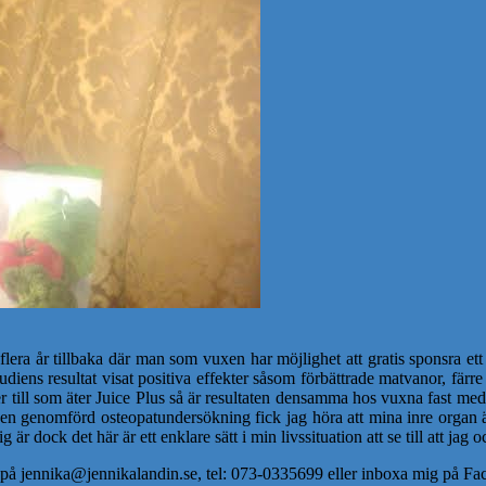
flera år tillbaka där man som vuxen har möjlighet att gratis sponsra e
diens resultat visat positiva effekter såsom förbättrade matvanor, färr
er till som äter Juice Plus så är resultaten densamma hos vuxna fast med
en genomförd osteopatundersökning fick jag höra att mina inre organ är
r dock det här är ett enklare sätt i min livssituation att se till att jag 
ig på jennika@jennikalandin.se, tel: 073-0335699 eller inboxa mig på F