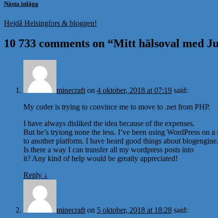
Nästa inlägg
Hejdå Helsingfors & bloggen!
10 733 comments on “
Mitt hälsoval med Ju
minecraft
on
4 oktober, 2018 at 07:19
said:
My coder is trying to convince me to move to .net from PHP.
I have always disliked the idea because of the expenses.
But he’s tryiong none the less. I’ve been using WordPress on a
to another platform. I have heard good things about blogengine.
Is there a way I can transfer all my wordpress posts into
it? Any kind of help would be greatly appreciated!
Reply
↓
minecraft
on
5 oktober, 2018 at 18:28
said: