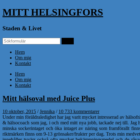
MITT HELSINGFORS
Staden & Livet
Hem
Om mig
Kontakt
Hem
Om mig
Kontakt
Mitt hälsoval med Juice Plus
10 oktober, 2015
/
Jennika
/
10 733 kommentarer
Under min föräldraledighet har jag varit mycket intresserad av hälsofr
& hälsocoach som jag, i och med mitt nya jobb, tackade nej till. Jag
minska sockerintaget och öka intaget av näring som framförallt finn
riktmärken finns om 9-13 grönsaker/frukter per dag. Trots min medvete
innehåller tyvärr också ofta mycket bekämpningsmedel och de råvar