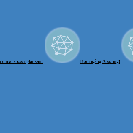
 utmana oss i plankan?
Kom igång & spring!