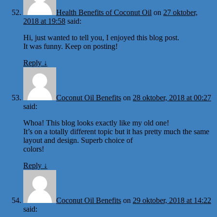
Health Benefits of Coconut Oil
on
27 oktober,
2018 at 19:58
said:
Hi, just wanted to tell you, I enjoyed this blog post.
It was funny. Keep on posting!
Reply
↓
Coconut Oil Benefits
on
28 oktober, 2018 at 00:27
said:
Whoa! This blog looks exactly like my old one!
It’s on a totally different topic but it has pretty much the same
layout and design. Superb choice of
colors!
Reply
↓
Coconut Oil Benefits
on
29 oktober, 2018 at 14:22
said: