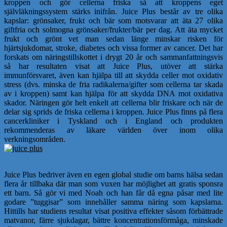
kroppen och gör cellerna friska så att kroppens eget
självläkningssystem stärks inifrån. Juice Plus består av tre olika
kapslar: grönsaker, frukt och bär som motsvarar att äta 27 olika
giftfria och solmogna grönsaker/frukter/bär per dag. Att äta mycket
frukt och grönt vet man sedan länge minskar risken för
hjärtsjukdomar, stroke, diabetes och vissa former av cancer. Det har
forskats om näringstillskottet i drygt 20 år och sammanfattningsvis
så har resultaten visat att Juice Plus, utöver att stärka
immunförsvaret, även kan hjälpa till att skydda celler mot oxidativ
stress (dvs. minska de fria radikalerna/gifter som cellerna tar skada
av i kroppen) samt kan hjälpa för att skydda DNA mot oxidativa
skador. Näringen gör helt enkelt att cellerna blir friskare och när de
delar sig sprids de friska cellerna i kroppen. Juice Plus finns på flera
cancerkliniker i Tyskland och i England och produkten
rekommenderas av läkare världen över inom olika
verkningsområden.
Juice Plus bedriver även en egen global studie om barns hälsa sedan
flera år tillbaka där man som vuxen har möjlighet att gratis sponsra
ett barn. Så gör vi med Noah och han får då egna påsar med lite
godare ”tuggisar” som innehåller samma näring som kapslarna.
Hittills har studiens resultat visat positiva effekter såsom förbättrade
matvanor, färre sjukdagar, bättre koncentrationsförmåga, minskade