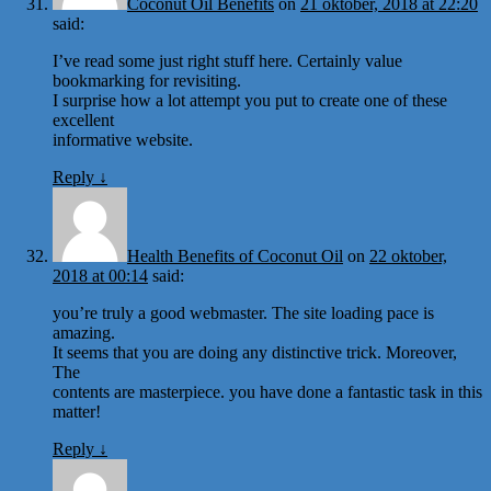
Coconut Oil Benefits
on
21 oktober, 2018 at 22:20
said:
I’ve read some just right stuff here. Certainly value
bookmarking for revisiting.
I surprise how a lot attempt you put to create one of these
excellent
informative website.
Reply
↓
Health Benefits of Coconut Oil
on
22 oktober,
2018 at 00:14
said:
you’re truly a good webmaster. The site loading pace is
amazing.
It seems that you are doing any distinctive trick. Moreover,
The
contents are masterpiece. you have done a fantastic task in this
matter!
Reply
↓