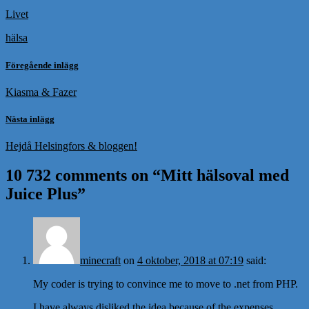
Livet
hälsa
Föregående inlägg
Kiasma & Fazer
Nästa inlägg
Hejdå Helsingfors & bloggen!
10 732 comments on “
Mitt hälsoval med
Juice Plus
”
minecraft
on
4 oktober, 2018 at 07:19
said:
My coder is trying to convince me to move to .net from PHP.
I have always disliked the idea because of the expenses.