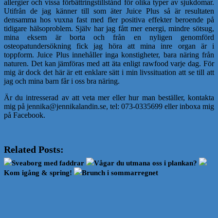
allergier och vissa förbättringstillstånd för olika typer av sjukdomar.
Utifrån de jag känner till som äter Juice Plus så är resultaten
densamma hos vuxna fast med fler positiva effekter beroende på
tidigare hälsoproblem. Själv har jag fått mer energi, mindre sötsug,
mina eksem är borta och från en nyligen genomförd
osteopatundersökning fick jag höra att mina inre organ är i
toppform. Juice Plus innehåller inga konstigheter, bara näring från
naturen. Det kan jämföras med att äta enligt rawfood varje dag. För
mig är dock det här är ett enklare sätt i min livssituation att se till att
jag och mina barn får i oss bra näring.
Är du intresserad av att veta mer eller hur man beställer, kontakta
mig på jennika@jennikalandin.se, tel: 073-0335699 eller inboxa mig
på Facebook.
Related Posts:
Sveaborg med faddrar
Vågar du utmana oss i plankan?
Kom igång & spring!
Brunch i sommarregnet