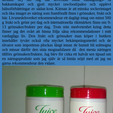
bakkunskaper och gjort mycket rawfood/paleo och upplevt
hälsoförbättringar av sådan kost. Kärnan är att minska sockerintaget
och öka intaget av näring som framförallt finns i grönsaker, frukt och
bär. Livsmedelsverket rekommenderar ett dagligt intag om minst 500
g frukt och grönt per dag och internationella riktmärken finns om 9-
13 grönsaker/frukter per dag. Trots min medvetenhet kring detta
finner jag det svårt att hinna följa såna rekommendationer i mitt
vardagliga liv. Den frukt och grönsaker man köper i butiken
innehåller tyvärr också ofta mycket bekämpningsmedel och de
råvaror som importeras plockas långt innan de hunnit bli solmogna
och missar därför den sista mognadsfasen då den mesta näringen
tillförs grönsaken/frukten. Jag blev för cirka ett halvår sen tipsad om
en näringsprodukt som jag själv är så himla nöjd med att jag nu
gärna rekommenderar den vidare.