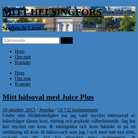
MITT HELSINGFORS
Staden & Livet
Hem
Om mig
Kontakt
Hem
Om mig
Kontakt
Mitt hälsoval med Juice Plus
10 oktober, 2015
/
Jennika
/
10 732 kommentarer
Under min föräldraledighet har jag varit mycket intresserad av
hälsofrågor såsom kost, träning och psykiskt välbefinnande. Jag har
läst mycket om kost- & näringslära och kom faktiskt in på en
utbildning till kost- & hälsocoach som jag, i och med mitt nya jobb,
tackade nej till. Jag har utvecklat mina matlagnings- &