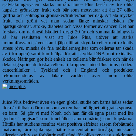
självläkningssystem stärks inifrån. Juice Plus består av tre olika
kapslar: grönsaker, frukt och bär som motsvarar att äta 27 olika
giftfria och solmogna grönsaker/frukter/bär per dag. Att äta mycket
frukt och grönt vet man sedan länge minskar risken för
hjärtsjukdomar, stroke, diabetes och vissa former av cancer. Det har
forskats om näringstillskottet i drygt 20 år och sammanfattningsvis
så har resultaten visat att Juice Plus, utöver att stärka
immunförsvaret, även kan hjälpa till att skydda celler mot oxidativ
stress (dvs. minska de fria radikalerna/gifter som cellerna tar skada
av i kroppen) samt kan hjälpa för att skydda DNA mot oxidativa
skador. Näringen gör helt enkelt att cellerna blir friskare och när de
delar sig sprids de friska cellerna i kroppen. Juice Plus finns på flera
cancerkliniker i Tyskland och i England och produkten
rekommenderas av läkare världen över inom olika
verkningsområden.
Juice Plus bedriver även en egen global studie om barns hälsa sedan
flera år tillbaka där man som vuxen har möjlighet att gratis sponsra
ett barn. Så gör vi med Noah och han får då egna påsar med lite
godare ”tuggisar” som innehåller samma näring som kapslarna.
Hittills har studiens resultat visat positiva effekter såsom förbättrade
matvanor, färre sjukdagar, bättre koncentrationsförmåga, minskade
allergier och vissa förbättringstillstånd för olika typer av sjukdomar.