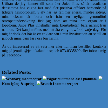
Utifrån de jag känner till som äter Juice Plus så är resultaten
densamma hos vuxna fast med fler positiva effekter beroende på
tidigare hälsoproblem. Själv har jag fått mer energi, mindre sötsug,
mina eksem är borta och från en nyligen genomförd
osteopatundersökning fick jag höra att mina inre organ är i
toppform. Juice Plus innehåller inga konstigheter, bara näring från
naturen. Det kan jämföras med att äta enligt rawfood varje dag. För
mig är dock det här är ett enklare sätt i min livssituation att se till att
jag och mina barn får i oss bra näring.
Är du intresserad av att veta mer eller hur man beställer, kontakta
mig på jennika@jennikalandin.se, tel: 073-0335699 eller inboxa mig
på Facebook.
Related Posts:
Sveaborg med faddrar
Vågar du utmana oss i plankan?
Kom igång & spring!
Brunch i sommarregnet