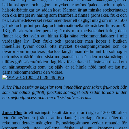
bakkunskaper och gjort mycket rawfood/paleo och upplevt
hälsoförbättringar av sådan kost. Kärnan är att minska sockerintaget
och öka intaget av näring som framförallt finns i grönsaker, frukt och
bär. Livsmedelsverket rekommenderar ett dagligt intag om minst 500
g frukt och grönt per dag och internationella riktmärken finns om 9-
13 grönsaker/frukter per dag. Trots min medvetenhet kring detta
finner jag det svårt att hinna följa såna rekommendationer i mitt
vardagliga liv. Den frukt och grönsaker man köper i butiken
innehåller tyvärr också ofta mycket bekämpningsmedel och de
råvaror som importeras plockas långt innan de hunnit bli solmogna
och missar därför den sista mognadsfasen då den mesta näringen
tillförs grönsaken/frukten. Jag blev för cirka ett halvår sen tipsad om
en näringsprodukt som jag själv är så himla nöjd med att jag nu
gärna rekommenderar den vidare.
Juice Plus består av kapslar som innehåller grönsaker, frukt och bär
som har odlats giftfritt, plockats solmoget och sedan torkats under
en rawfoodprocess och som till sist pulveriserats.
Juice Plus
är ett näringstillskott där man får i sig ca 120 000 olika
fytonäringsämnen (främst antioxidanter) per dag när man äter den
rekommenderade mängden. Fytonäringsämnen verkar renande för
kroppen och gör cellerna friska så att kroppens eget