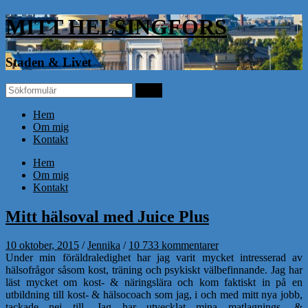
MITT HELSINGFORS
Staden & Livet
Hem
Om mig
Kontakt
Hem
Om mig
Kontakt
Mitt hälsoval med Juice Plus
10 oktober, 2015
/
Jennika
/
10 733 kommentarer
Under min föräldraledighet har jag varit mycket intresserad av
hälsofrågor såsom kost, träning och psykiskt välbefinnande. Jag har
läst mycket om kost- & näringslära och kom faktiskt in på en
utbildning till kost- & hälsocoach som jag, i och med mitt nya jobb,
tackade nej till. Jag har utvecklat mina matlagnings- &