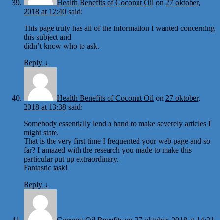
Health Benefits of Coconut Oil
on
27 oktober,
2018 at 12:40
said:
This page truly has all of the information I wanted concerning
this subject and
didn’t know who to ask.
Reply
↓
Health Benefits of Coconut Oil
on
27 oktober,
2018 at 13:38
said:
Somebody essentially lend a hand to make severely articles I
might state.
That is the very first time I frequented your web page and so
far? I amazed with the research you made to make this
particular put up extraordinary.
Fantastic task!
Reply
↓
Coconut Oil Benefits
on
27 oktober, 2018 at 14:21