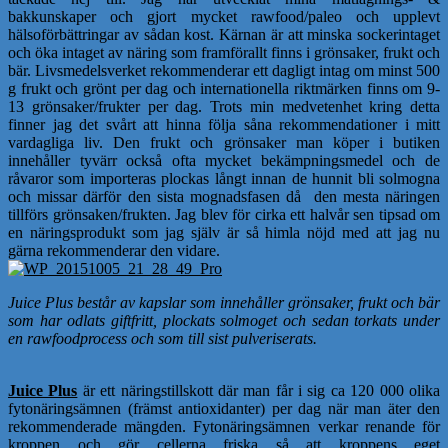
bakkunskaper och gjort mycket rawfood/paleo och upplevt
hälsoförbättringar av sådan kost. Kärnan är att minska sockerintaget
och öka intaget av näring som framförallt finns i grönsaker, frukt och
bär. Livsmedelsverket rekommenderar ett dagligt intag om minst 500
g frukt och grönt per dag och internationella riktmärken finns om 9-
13 grönsaker/frukter per dag. Trots min medvetenhet kring detta
finner jag det svårt att hinna följa såna rekommendationer i mitt
vardagliga liv. Den frukt och grönsaker man köper i butiken
innehåller tyvärr också ofta mycket bekämpningsmedel och de
råvaror som importeras plockas långt innan de hunnit bli solmogna
och missar därför den sista mognadsfasen då den mesta näringen
tillförs grönsaken/frukten. Jag blev för cirka ett halvår sen tipsad om
en näringsprodukt som jag själv är så himla nöjd med att jag nu
gärna rekommenderar den vidare.
Juice Plus består av kapslar som innehåller grönsaker, frukt och bär
som har odlats giftfritt, plockats solmoget och sedan torkats under
en rawfoodprocess och som till sist pulveriserats.
Juice Plus
är ett näringstillskott där man får i sig ca 120 000 olika
fytonäringsämnen (främst antioxidanter) per dag när man äter den
rekommenderade mängden. Fytonäringsämnen verkar renande för
kroppen och gör cellerna friska så att kroppens eget