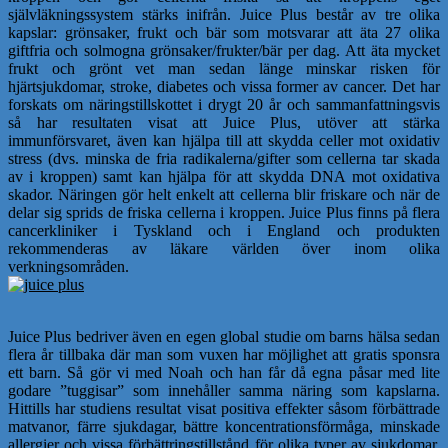
självläkningssystem stärks inifrån. Juice Plus består av tre olika
kapslar: grönsaker, frukt och bär som motsvarar att äta 27 olika
giftfria och solmogna grönsaker/frukter/bär per dag. Att äta mycket
frukt och grönt vet man sedan länge minskar risken för
hjärtsjukdomar, stroke, diabetes och vissa former av cancer. Det har
forskats om näringstillskottet i drygt 20 år och sammanfattningsvis
så har resultaten visat att Juice Plus, utöver att stärka
immunförsvaret, även kan hjälpa till att skydda celler mot oxidativ
stress (dvs. minska de fria radikalerna/gifter som cellerna tar skada
av i kroppen) samt kan hjälpa för att skydda DNA mot oxidativa
skador. Näringen gör helt enkelt att cellerna blir friskare och när de
delar sig sprids de friska cellerna i kroppen. Juice Plus finns på flera
cancerkliniker i Tyskland och i England och produkten
rekommenderas av läkare världen över inom olika
verkningsområden.
Juice Plus bedriver även en egen global studie om barns hälsa sedan
flera år tillbaka där man som vuxen har möjlighet att gratis sponsra
ett barn. Så gör vi med Noah och han får då egna påsar med lite
godare ”tuggisar” som innehåller samma näring som kapslarna.
Hittills har studiens resultat visat positiva effekter såsom förbättrade
matvanor, färre sjukdagar, bättre koncentrationsförmåga, minskade
allergier och vissa förbättringstillstånd för olika typer av sjukdomar.