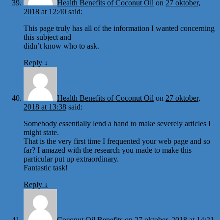
Health Benefits of Coconut Oil
on
27 oktober,
2018 at 12:40
said:
This page truly has all of the information I wanted concerning
this subject and
didn’t know who to ask.
Reply
↓
Health Benefits of Coconut Oil
on
27 oktober,
2018 at 13:38
said:
Somebody essentially lend a hand to make severely articles I
might state.
That is the very first time I frequented your web page and so
far? I amazed with the research you made to make this
particular put up extraordinary.
Fantastic task!
Reply
↓
Coconut Oil Benefits
on
27 oktober, 2018 at 14:21