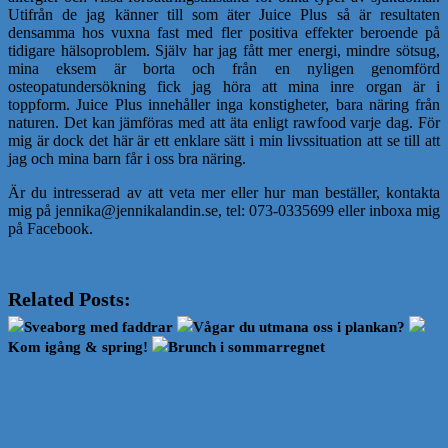
Utifrån de jag känner till som äter Juice Plus så är resultaten
densamma hos vuxna fast med fler positiva effekter beroende på
tidigare hälsoproblem. Själv har jag fått mer energi, mindre sötsug,
mina eksem är borta och från en nyligen genomförd
osteopatundersökning fick jag höra att mina inre organ är i
toppform. Juice Plus innehåller inga konstigheter, bara näring från
naturen. Det kan jämföras med att äta enligt rawfood varje dag. För
mig är dock det här är ett enklare sätt i min livssituation att se till att
jag och mina barn får i oss bra näring.
Är du intresserad av att veta mer eller hur man beställer, kontakta
mig på jennika@jennikalandin.se, tel: 073-0335699 eller inboxa mig
på Facebook.
Related Posts:
Sveaborg med faddrar
Vågar du utmana oss i plankan?
Kom igång & spring!
Brunch i sommarregnet