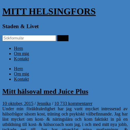
MITT HELSINGFORS
Staden & Livet
Hem
Om mig
Kontakt
Hem
Om mig
Kontakt
Mitt hälsoval med Juice Plus
10 oktober, 2015
/
Jennika
/
10 733 kommentarer
Under min föräldraledighet har jag varit mycket intresserad av
hälsofrågor såsom kost, träning och psykiskt välbefinnande. Jag har
läst mycket om kost- & näringslära och kom faktiskt in på en
utbildning till kost- & hälsocoach som jag, i och med mitt nya jobb,
tackade nej till. Jag har utvecklat mina matlagnings- &