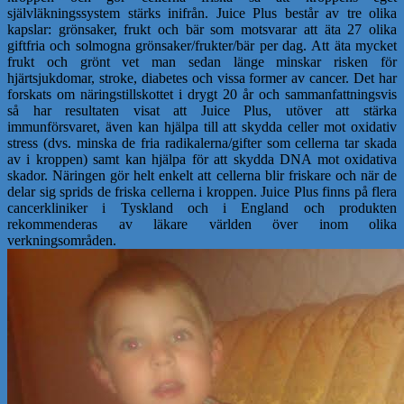
självläkningssystem stärks inifrån. Juice Plus består av tre olika
kapslar: grönsaker, frukt och bär som motsvarar att äta 27 olika
giftfria och solmogna grönsaker/frukter/bär per dag. Att äta mycket
frukt och grönt vet man sedan länge minskar risken för
hjärtsjukdomar, stroke, diabetes och vissa former av cancer. Det har
forskats om näringstillskottet i drygt 20 år och sammanfattningsvis
så har resultaten visat att Juice Plus, utöver att stärka
immunförsvaret, även kan hjälpa till att skydda celler mot oxidativ
stress (dvs. minska de fria radikalerna/gifter som cellerna tar skada
av i kroppen) samt kan hjälpa för att skydda DNA mot oxidativa
skador. Näringen gör helt enkelt att cellerna blir friskare och när de
delar sig sprids de friska cellerna i kroppen. Juice Plus finns på flera
cancerkliniker i Tyskland och i England och produkten
rekommenderas av läkare världen över inom olika
verkningsområden.