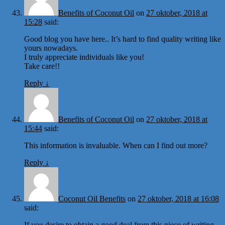
Benefits of Coconut Oil
on
27 oktober, 2018 at
15:28
said:
Good blog you have here.. It’s hard to find quality writing like
yours nowadays.
I truly appreciate individuals like you!
Take care!!
Reply
↓
Benefits of Coconut Oil
on
27 oktober, 2018 at
15:44
said:
This information is invaluable. When can I find out more?
Reply
↓
Coconut Oil Benefits
on
27 oktober, 2018 at 16:08
said:
If you desire to obtain a good deal from this piece of writing