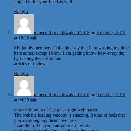
I opted in for your Feed as well.
Reply
↓
minecraft free download 2018
on
8 oktober, 2018
at 16:36
said:
My family members all the time say that I am wasting my time
here at net, except I know I am getting know-how every day
by reading thes fastidious
articles or reviews.
Reply
↓
minecraft free download 2018
on
9 oktober, 2018
at 04:38
said:
you are in point of fact a just right webmaster.
The website loading velocity is amazing. It kind of feels that
you are doing any distinctive trick.
In addition, The contents are masterwork.
you’ve performed a fantastic job on this topic!