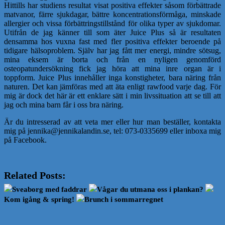
Hittills har studiens resultat visat positiva effekter såsom förbättrade
matvanor, färre sjukdagar, bättre koncentrationsförmåga, minskade
allergier och vissa förbättringstillstånd för olika typer av sjukdomar.
Utifrån de jag känner till som äter Juice Plus så är resultaten
densamma hos vuxna fast med fler positiva effekter beroende på
tidigare hälsoproblem. Själv har jag fått mer energi, mindre sötsug,
mina eksem är borta och från en nyligen genomförd
osteopatundersökning fick jag höra att mina inre organ är i
toppform. Juice Plus innehåller inga konstigheter, bara näring från
naturen. Det kan jämföras med att äta enligt rawfood varje dag. För
mig är dock det här är ett enklare sätt i min livssituation att se till att
jag och mina barn får i oss bra näring.
Är du intresserad av att veta mer eller hur man beställer, kontakta
mig på jennika@jennikalandin.se, tel: 073-0335699 eller inboxa mig
på Facebook.
Related Posts:
Sveaborg med faddrar
Vågar du utmana oss i plankan?
Kom igång & spring!
Brunch i sommarregnet