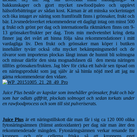
bakkunskaper och gjort mycket rawfood/paleo och upplevt
hälsoförbättringar av sådan kost. Kärnan är att minska sockerintaget
och öka intaget av näring som framförallt finns i grönsaker, frukt och
bär. Livsmedelsverket rekommenderar ett dagligt intag om minst 500
g frukt och grönt per dag och internationella riktmärken finns om 9-
13 grönsaker/frukter per dag. Trots min medvetenhet kring detta
finner jag det svårt att hinna följa såna rekommendationer i mitt
vardagliga liv. Den frukt och grönsaker man köper i butiken
innehåller tyvärr också ofta mycket bekämpningsmedel och de
råvaror som importeras plockas långt innan de hunnit bli solmogna
och missar därför den sista mognadsfasen då den mesta näringen
tillförs grönsaken/frukten. Jag blev för cirka ett halvår sen tipsad om
en näringsprodukt som jag själv är så himla nöjd med att jag nu
gärna rekommenderar den vidare.
Juice Plus består av kapslar som innehåller grönsaker, frukt och bär
som har odlats giftfritt, plockats solmoget och sedan torkats under
en rawfoodprocess och som till sist pulveriserats.
Juice Plus
är ett näringstillskott där man får i sig ca 120 000 olika
fytonäringsämnen (främst antioxidanter) per dag när man äter den
rekommenderade mängden. Fytonäringsämnen verkar renande för
kroppen och gör cellerna friska så att kroppens eget