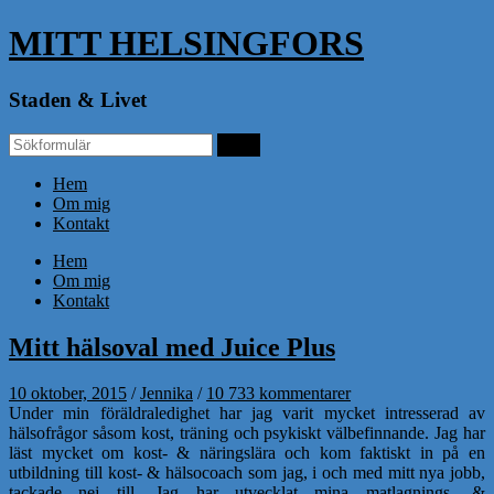
MITT HELSINGFORS
Staden & Livet
Hem
Om mig
Kontakt
Hem
Om mig
Kontakt
Mitt hälsoval med Juice Plus
10 oktober, 2015
/
Jennika
/
10 733 kommentarer
Under min föräldraledighet har jag varit mycket intresserad av
hälsofrågor såsom kost, träning och psykiskt välbefinnande. Jag har
läst mycket om kost- & näringslära och kom faktiskt in på en
utbildning till kost- & hälsocoach som jag, i och med mitt nya jobb,
tackade nej till. Jag har utvecklat mina matlagnings- &