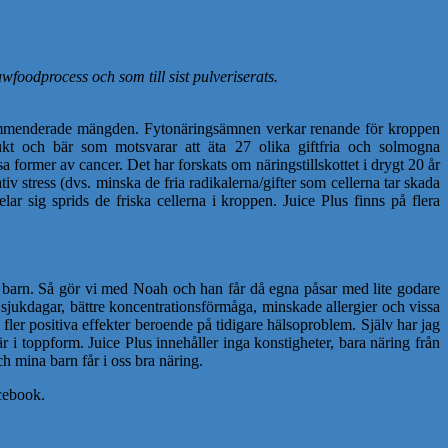
awfoodprocess och som till sist pulveriserats.
rekommenderade mängden. Fytonäringsämnen verkar renande för kroppen
frukt och bär som motsvarar att äta 27 olika giftfria och solmogna
 former av cancer. Det har forskats om näringstillskottet i drygt 20 år
tiv stress (dvs. minska de fria radikalerna/gifter som cellerna tar skada
ar sig sprids de friska cellerna i kroppen. Juice Plus finns på flera
tt barn. Så gör vi med Noah och han får då egna påsar med lite godare
e sjukdagar, bättre koncentrationsförmåga, minskade allergier och vissa
 fler positiva effekter beroende på tidigare hälsoproblem. Själv har jag
 i toppform. Juice Plus innehåller inga konstigheter, bara näring från
och mina barn får i oss bra näring.
acebook.