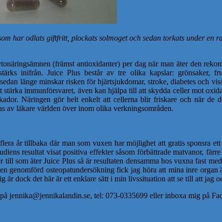
om har odlats giftfritt, plockats solmoget och sedan torkats under en r
ka fytonäringsämnen (främst antioxidanter) per dag när man äter den 
stärks inifrån. Juice Plus består av tre olika kapslar: grönsaker, 
sedan länge minskar risken för hjärtsjukdomar, stroke, diabetes och vissa
t stärka immunförsvaret, även kan hjälpa till att skydda celler mot oxida
r. Näringen gör helt enkelt att cellerna blir friskare och när de del
s av läkare världen över inom olika verkningsområden.
flera år tillbaka där man som vuxen har möjlighet att gratis sponsra e
diens resultat visat positiva effekter såsom förbättrade matvanor, färr
er till som äter Juice Plus så är resultaten densamma hos vuxna fast med
en genomförd osteopatundersökning fick jag höra att mina inre organ är
r dock det här är ett enklare sätt i min livssituation att se till att jag 
ig på jennika@jennikalandin.se, tel: 073-0335699 eller inboxa mig på F