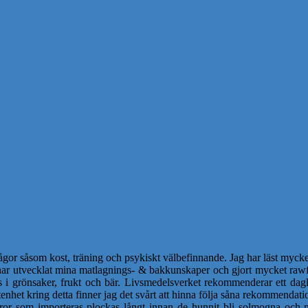
ågor såsom kost, träning och psykiskt välbefinnande. Jag har läst mycket
 har utvecklat mina matlagnings- & bakkunskaper och gjort mycket rawf
s i grönsaker, frukt och bär. Livsmedelsverket rekommenderar ett dagl
nhet kring detta finner jag det svårt att hinna följa såna rekommendatio
or som importeras plockas långt innan de hunnit bli solmogna och m