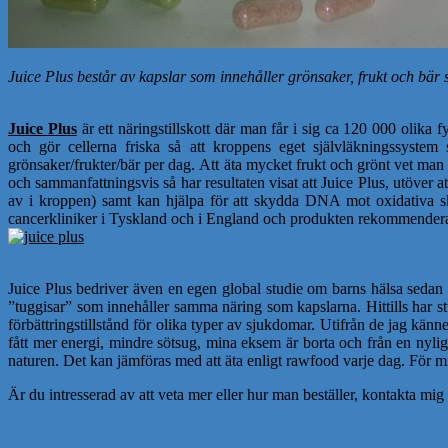
Juice Plus består av kapslar som innehåller grönsaker, frukt och bär s
Juice Plus
är ett näringstillskott där man får i sig ca 120 000 oli
och gör cellerna friska så att kroppens eget självläkningssystem 
grönsaker/frukter/bär per dag. Att äta mycket frukt och grönt vet man 
och sammanfattningsvis så har resultaten visat att Juice Plus, utöver at
av i kroppen) samt kan hjälpa för att skydda DNA mot oxidativa skado
cancerkliniker i Tyskland och i England och produkten rekommendera
Juice Plus bedriver även en egen global studie om barns hälsa sedan 
”tuggisar” som innehåller samma näring som kapslarna. Hittills har stu
förbättringstillstånd för olika typer av sjukdomar. Utifrån de jag känn
fått mer energi, mindre sötsug, mina eksem är borta och från en nylig
naturen. Det kan jämföras med att äta enligt rawfood varje dag. För mig ä
Är du intresserad av att veta mer eller hur man beställer, kontakta m