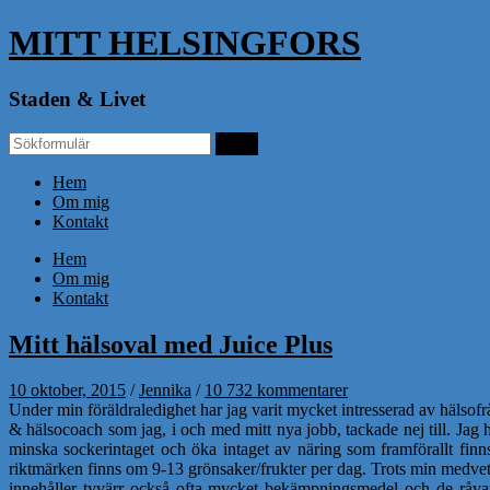
MITT HELSINGFORS
Staden & Livet
Hem
Om mig
Kontakt
Hem
Om mig
Kontakt
Mitt hälsoval med Juice Plus
10 oktober, 2015
/
Jennika
/
10 732 kommentarer
Under min föräldraledighet har jag varit mycket intresserad av hälsofr
& hälsocoach som jag, i och med mitt nya jobb, tackade nej till. Jag
minska sockerintaget och öka intaget av näring som framförallt finn
riktmärken finns om 9-13 grönsaker/frukter per dag. Trots min medvete
innehåller tyvärr också ofta mycket bekämpningsmedel och de råvar