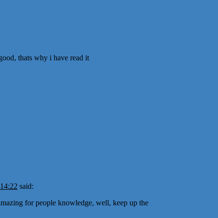
good, thats why i have read it
 14:22
said:
ct amazing for people knowledge, well, keep up the