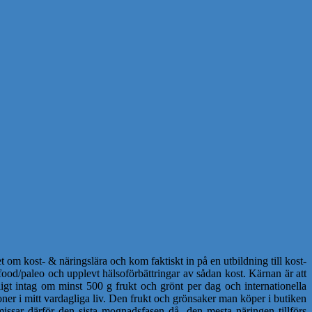
 om kost- & näringslära och kom faktiskt in på en utbildning till kost-
ood/paleo och upplevt hälsoförbättringar av sådan kost. Kärnan är att
igt intag om minst 500 g frukt och grönt per dag och internationella
ner i mitt vardagliga liv. Den frukt och grönsaker man köper i butiken
issar därför den sista mognadsfasen då den mesta näringen tillförs