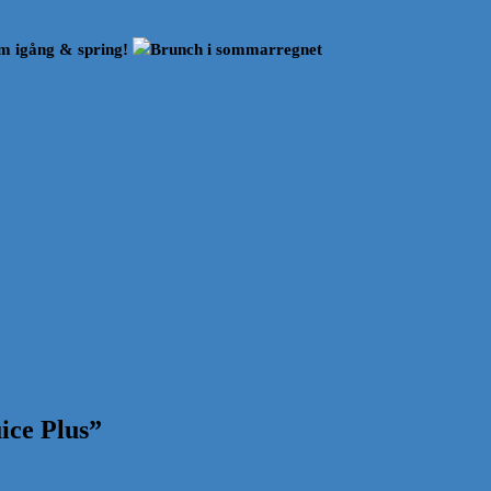
 igång & spring!
Brunch i sommarregnet
ice Plus
”