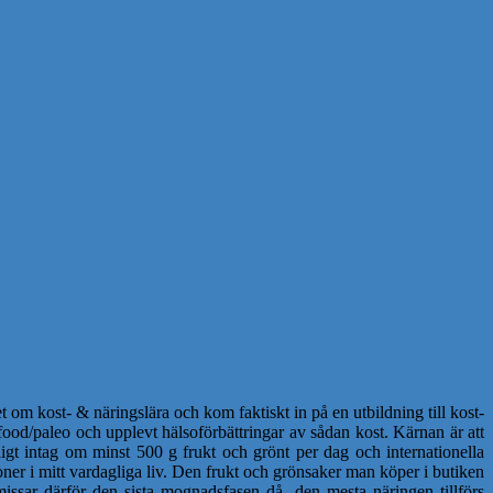
 om kost- & näringslära och kom faktiskt in på en utbildning till kost-
ood/paleo och upplevt hälsoförbättringar av sådan kost. Kärnan är att
igt intag om minst 500 g frukt och grönt per dag och internationella
ner i mitt vardagliga liv. Den frukt och grönsaker man köper i butiken
issar därför den sista mognadsfasen då den mesta näringen tillförs