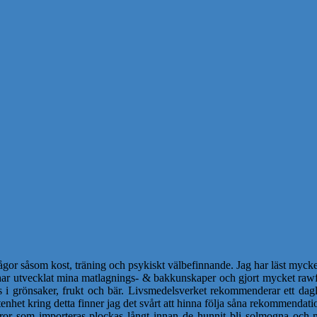
ågor såsom kost, träning och psykiskt välbefinnande. Jag har läst mycket
 har utvecklat mina matlagnings- & bakkunskaper och gjort mycket rawf
s i grönsaker, frukt och bär. Livsmedelsverket rekommenderar ett dagl
nhet kring detta finner jag det svårt att hinna följa såna rekommendatio
or som importeras plockas långt innan de hunnit bli solmogna och m