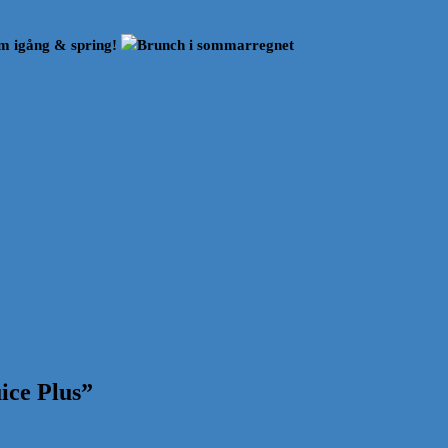
 igång & spring!
Brunch i sommarregnet
ice Plus
”