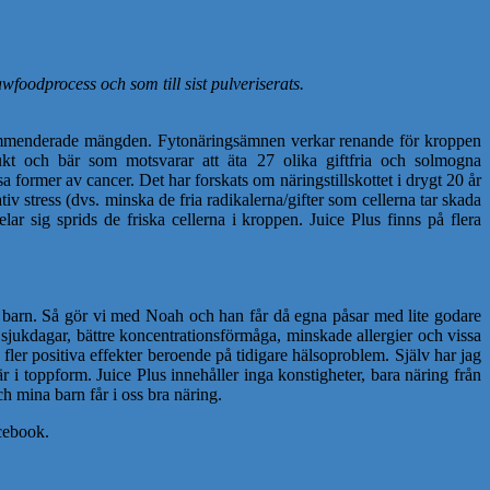
awfoodprocess och som till sist pulveriserats.
rekommenderade mängden. Fytonäringsämnen verkar renande för kroppen
frukt och bär som motsvarar att äta 27 olika giftfria och solmogna
 former av cancer. Det har forskats om näringstillskottet i drygt 20 år
tiv stress (dvs. minska de fria radikalerna/gifter som cellerna tar skada
ar sig sprids de friska cellerna i kroppen. Juice Plus finns på flera
tt barn. Så gör vi med Noah och han får då egna påsar med lite godare
e sjukdagar, bättre koncentrationsförmåga, minskade allergier och vissa
 fler positiva effekter beroende på tidigare hälsoproblem. Själv har jag
 i toppform. Juice Plus innehåller inga konstigheter, bara näring från
och mina barn får i oss bra näring.
acebook.