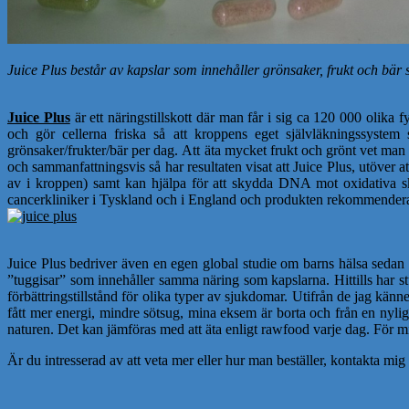
Juice Plus består av kapslar som innehåller grönsaker, frukt och bär s
Juice Plus
är ett näringstillskott där man får i sig ca 120 000 oli
och gör cellerna friska så att kroppens eget självläkningssystem 
grönsaker/frukter/bär per dag. Att äta mycket frukt och grönt vet man 
och sammanfattningsvis så har resultaten visat att Juice Plus, utöver at
av i kroppen) samt kan hjälpa för att skydda DNA mot oxidativa skado
cancerkliniker i Tyskland och i England och produkten rekommendera
Juice Plus bedriver även en egen global studie om barns hälsa sedan 
”tuggisar” som innehåller samma näring som kapslarna. Hittills har stu
förbättringstillstånd för olika typer av sjukdomar. Utifrån de jag känn
fått mer energi, mindre sötsug, mina eksem är borta och från en nylig
naturen. Det kan jämföras med att äta enligt rawfood varje dag. För mig ä
Är du intresserad av att veta mer eller hur man beställer, kontakta m