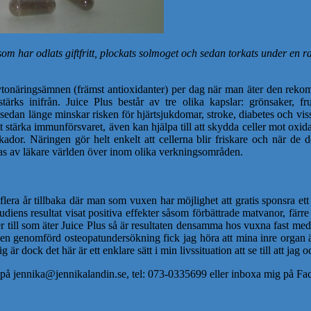
om har odlats giftfritt, plockats solmoget och sedan torkats under en r
ka fytonäringsämnen (främst antioxidanter) per dag när man äter den 
stärks inifrån. Juice Plus består av tre olika kapslar: grönsaker, 
sedan länge minskar risken för hjärtsjukdomar, stroke, diabetes och vissa
t stärka immunförsvaret, även kan hjälpa till att skydda celler mot oxida
r. Näringen gör helt enkelt att cellerna blir friskare och när de del
s av läkare världen över inom olika verkningsområden.
flera år tillbaka där man som vuxen har möjlighet att gratis sponsra e
diens resultat visat positiva effekter såsom förbättrade matvanor, färr
er till som äter Juice Plus så är resultaten densamma hos vuxna fast med
en genomförd osteopatundersökning fick jag höra att mina inre organ är
r dock det här är ett enklare sätt i min livssituation att se till att jag 
ig på jennika@jennikalandin.se, tel: 073-0335699 eller inboxa mig på F