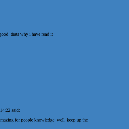
good, thats why i have read it
 14:22
said:
ct amazing for people knowledge, well, keep up the