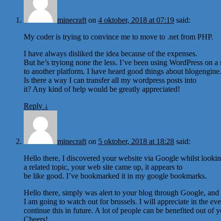
minecraft
on
4 oktober, 2018 at 07:19
said:
My coder is trying to convince me to move to .net from PHP.
I have always disliked the idea because of the expenses.
But he’s tryiong none the less. I’ve been using WordPress on a
to another platform. I have heard good things about blogengine.
Is there a way I can transfer all my wordpress posts into
it? Any kind of help would be greatly appreciated!
Reply
↓
minecraft
on
5 oktober, 2018 at 18:28
said:
Hello there, I discovered your website via Google whilst lookin
a related topic, your web site came up, it appears to
be like good. I’ve bookmarked it in my google bookmarks.
Hello there, simply was alert to your blog through Google, and lo
I am going to watch out for brussels. I will appreciate in the ev
continue this in future. A lot of people can be benefited out of y
Cheers!