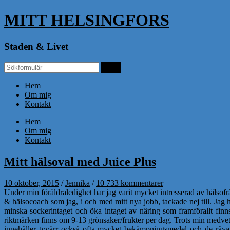
MITT HELSINGFORS
Staden & Livet
Hem
Om mig
Kontakt
Hem
Om mig
Kontakt
Mitt hälsoval med Juice Plus
10 oktober, 2015
/
Jennika
/
10 733 kommentarer
Under min föräldraledighet har jag varit mycket intresserad av hälsofr
& hälsocoach som jag, i och med mitt nya jobb, tackade nej till. Jag
minska sockerintaget och öka intaget av näring som framförallt finn
riktmärken finns om 9-13 grönsaker/frukter per dag. Trots min medvete
innehåller tyvärr också ofta mycket bekämpningsmedel och de råvar