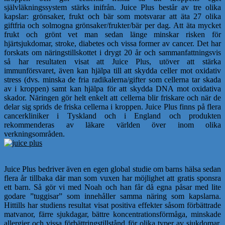
självläkningssystem stärks inifrån. Juice Plus består av tre olika
kapslar: grönsaker, frukt och bär som motsvarar att äta 27 olika
giftfria och solmogna grönsaker/frukter/bär per dag. Att äta mycket
frukt och grönt vet man sedan länge minskar risken för
hjärtsjukdomar, stroke, diabetes och vissa former av cancer. Det har
forskats om näringstillskottet i drygt 20 år och sammanfattningsvis
så har resultaten visat att Juice Plus, utöver att stärka
immunförsvaret, även kan hjälpa till att skydda celler mot oxidativ
stress (dvs. minska de fria radikalerna/gifter som cellerna tar skada
av i kroppen) samt kan hjälpa för att skydda DNA mot oxidativa
skador. Näringen gör helt enkelt att cellerna blir friskare och när de
delar sig sprids de friska cellerna i kroppen. Juice Plus finns på flera
cancerkliniker i Tyskland och i England och produkten
rekommenderas av läkare världen över inom olika
verkningsområden.
Juice Plus bedriver även en egen global studie om barns hälsa sedan
flera år tillbaka där man som vuxen har möjlighet att gratis sponsra
ett barn. Så gör vi med Noah och han får då egna påsar med lite
godare ”tuggisar” som innehåller samma näring som kapslarna.
Hittills har studiens resultat visat positiva effekter såsom förbättrade
matvanor, färre sjukdagar, bättre koncentrationsförmåga, minskade
allergier och vissa förbättringstillstånd för olika typer av sjukdomar.