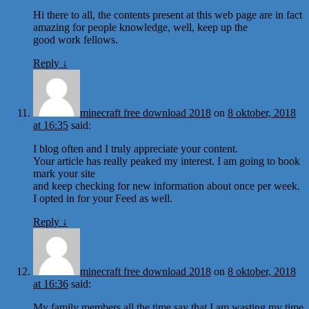
Hi there to all, the contents present at this web page are in fact
amazing for people knowledge, well, keep up the
good work fellows.
Reply
↓
minecraft free download 2018
on
8 oktober, 2018
at 16:35
said:
I blog often and I truly appreciate your content.
Your article has really peaked my interest. I am going to book
mark your site
and keep checking for new information about once per week.
I opted in for your Feed as well.
Reply
↓
minecraft free download 2018
on
8 oktober, 2018
at 16:36
said:
My family members all the time say that I am wasting my time