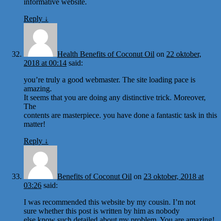
informative website.
Reply
↓
Health Benefits of Coconut Oil
on
22 oktober,
2018 at 00:14
said:
you’re truly a good webmaster. The site loading pace is
amazing.
It seems that you are doing any distinctive trick. Moreover,
The
contents are masterpiece. you have done a fantastic task in this
matter!
Reply
↓
Benefits of Coconut Oil
on
23 oktober, 2018 at
03:26
said:
I was recommended this website by my cousin. I’m not
sure whether this post is written by him as nobody
else know such detailed about my problem. You are amazing!