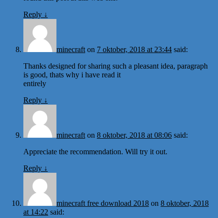
Reply
↓
minecraft
on
7 oktober, 2018 at 23:44
said:
Thanks designed for sharing such a pleasant idea, paragraph
is good, thats why i have read it
entirely
Reply
↓
minecraft
on
8 oktober, 2018 at 08:06
said:
Appreciate the recommendation. Will try it out.
Reply
↓
minecraft free download 2018
on
8 oktober, 2018
at 14:22
said: