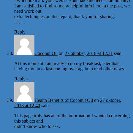
I will bookmark your web site and take the feeds additionally?
I am satisfied to find so many helpful info here in the post, we
need work out
extra techniques on this regard, thank you for sharing.
. . . . .
Reply
↓
Coconut Oil
on
27 oktober, 2018 at 12:31
said:
At this moment I am ready to do my breakfast, later than
having my breakfast coming over again to read other news.
Reply
↓
Health Benefits of Coconut Oil
on
27 oktober,
2018 at 12:40
said:
This page truly has all of the information I wanted concerning
this subject and
didn’t know who to ask.