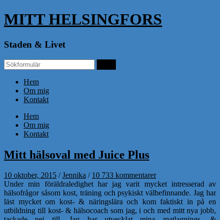
MITT HELSINGFORS
Staden & Livet
Hem
Om mig
Kontakt
Hem
Om mig
Kontakt
Mitt hälsoval med Juice Plus
10 oktober, 2015
/
Jennika
/
10 733 kommentarer
Under min föräldraledighet har jag varit mycket intresserad av
hälsofrågor såsom kost, träning och psykiskt välbefinnande. Jag har
läst mycket om kost- & näringslära och kom faktiskt in på en
utbildning till kost- & hälsocoach som jag, i och med mitt nya jobb,
tackade nej till. Jag har utvecklat mina matlagnings- &