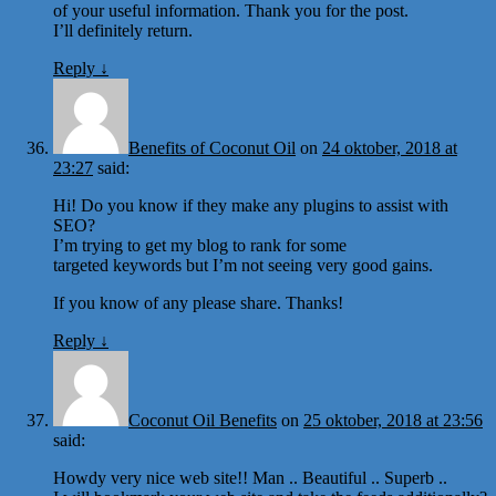
of your useful information. Thank you for the post.
I’ll definitely return.
Reply
↓
Benefits of Coconut Oil
on
24 oktober, 2018 at
23:27
said:
Hi! Do you know if they make any plugins to assist with
SEO?
I’m trying to get my blog to rank for some
targeted keywords but I’m not seeing very good gains.
If you know of any please share. Thanks!
Reply
↓
Coconut Oil Benefits
on
25 oktober, 2018 at 23:56
said:
Howdy very nice web site!! Man .. Beautiful .. Superb ..