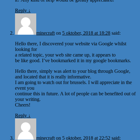
Reply
↓
minecraft
on
5 oktober, 2018 at 18:28
said:
Hello there, I discovered your website via Google whilst
looking for
a related topic, your web site came up, it appears to
be like good. I’ve bookmarked it in my google bookmarks.
Hello there, simply was alert to your blog through Google,
and located that it is really informative.
I am going to watch out for brussels. I will appreciate in the
event you
continue this in future. A lot of people can be benefited out of
your writing.
Cheers!
Reply
↓
minecraft
on
5 oktober, 2018 at 22:52
said: