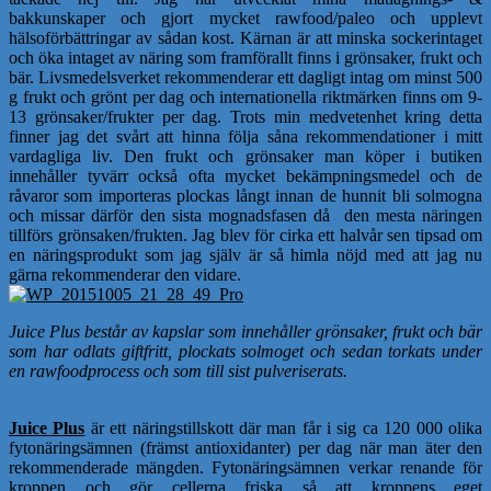
bakkunskaper och gjort mycket rawfood/paleo och upplevt
hälsoförbättringar av sådan kost. Kärnan är att minska sockerintaget
och öka intaget av näring som framförallt finns i grönsaker, frukt och
bär. Livsmedelsverket rekommenderar ett dagligt intag om minst 500
g frukt och grönt per dag och internationella riktmärken finns om 9-
13 grönsaker/frukter per dag. Trots min medvetenhet kring detta
finner jag det svårt att hinna följa såna rekommendationer i mitt
vardagliga liv. Den frukt och grönsaker man köper i butiken
innehåller tyvärr också ofta mycket bekämpningsmedel och de
råvaror som importeras plockas långt innan de hunnit bli solmogna
och missar därför den sista mognadsfasen då den mesta näringen
tillförs grönsaken/frukten. Jag blev för cirka ett halvår sen tipsad om
en näringsprodukt som jag själv är så himla nöjd med att jag nu
gärna rekommenderar den vidare.
Juice Plus består av kapslar som innehåller grönsaker, frukt och bär
som har odlats giftfritt, plockats solmoget och sedan torkats under
en rawfoodprocess och som till sist pulveriserats.
Juice Plus
är ett näringstillskott där man får i sig ca 120 000 olika
fytonäringsämnen (främst antioxidanter) per dag när man äter den
rekommenderade mängden. Fytonäringsämnen verkar renande för
kroppen och gör cellerna friska så att kroppens eget