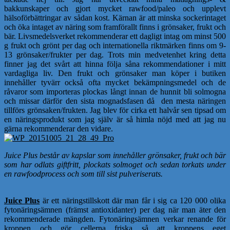
bakkunskaper och gjort mycket rawfood/paleo och upplevt
hälsoförbättringar av sådan kost. Kärnan är att minska sockerintaget
och öka intaget av näring som framförallt finns i grönsaker, frukt och
bär. Livsmedelsverket rekommenderar ett dagligt intag om minst 500
g frukt och grönt per dag och internationella riktmärken finns om 9-
13 grönsaker/frukter per dag. Trots min medvetenhet kring detta
finner jag det svårt att hinna följa såna rekommendationer i mitt
vardagliga liv. Den frukt och grönsaker man köper i butiken
innehåller tyvärr också ofta mycket bekämpningsmedel och de
råvaror som importeras plockas långt innan de hunnit bli solmogna
och missar därför den sista mognadsfasen då den mesta näringen
tillförs grönsaken/frukten. Jag blev för cirka ett halvår sen tipsad om
en näringsprodukt som jag själv är så himla nöjd med att jag nu
gärna rekommenderar den vidare.
Juice Plus består av kapslar som innehåller grönsaker, frukt och bär
som har odlats giftfritt, plockats solmoget och sedan torkats under
en rawfoodprocess och som till sist pulveriserats.
Juice Plus
är ett näringstillskott där man får i sig ca 120 000 olika
fytonäringsämnen (främst antioxidanter) per dag när man äter den
rekommenderade mängden. Fytonäringsämnen verkar renande för
kroppen och gör cellerna friska så att kroppens eget