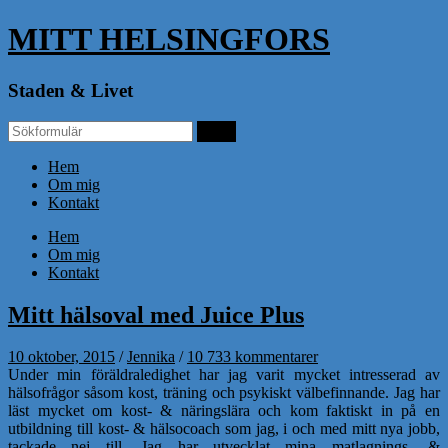
MITT HELSINGFORS
Staden & Livet
Hem
Om mig
Kontakt
Hem
Om mig
Kontakt
Mitt hälsoval med Juice Plus
10 oktober, 2015
/
Jennika
/
10 733 kommentarer
Under min föräldraledighet har jag varit mycket intresserad av
hälsofrågor såsom kost, träning och psykiskt välbefinnande. Jag har
läst mycket om kost- & näringslära och kom faktiskt in på en
utbildning till kost- & hälsocoach som jag, i och med mitt nya jobb,
tackade nej till. Jag har utvecklat mina matlagnings- &