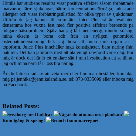
Hittills har studiens resultat visat positiva effekter såsom förbättrade
matvanor, färre sjukdagar, bättre koncentrationsförmåga, minskade
allergier och vissa förbättringstillstånd för olika typer av sjukdomar.
Utifrån de jag känner till som äter Juice Plus så är resultaten
densamma hos vuxna fast med fler positiva effekter beroende på
tidigare hälsoproblem. Själv har jag fått mer energi, mindre sötsug,
mina eksem är borta och från en nyligen genomförd
osteopatundersökning fick jag höra att mina inre organ är i
toppform. Juice Plus innehåller inga konstigheter, bara näring från
naturen. Det kan jämföras med att äta enligt rawfood varje dag. För
mig är dock det här är ett enklare sätt i min livssituation att se till att
jag och mina barn får i oss bra näring.
Är du intresserad av att veta mer eller hur man beställer, kontakta
mig på jennika@jennikalandin.se, tel: 073-0335699 eller inboxa mig
på Facebook.
Related Posts:
Sveaborg med faddrar
Vågar du utmana oss i plankan?
Kom igång & spring!
Brunch i sommarregnet