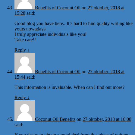
Benefits of Coconut Oil
on
27 oktober, 2018 at
15:28
said:
Good blog you have here.. It’s hard to find quality writing like
yours nowadays.
I truly appreciate individuals like you!
Take care!!
Reply
↓
Benefits of Coconut Oil
on
27 oktober, 2018 at
15:44
said:
This information is invaluable. When can I find out more?
Reply
↓
Coconut Oil Benefits
on
27 oktober, 2018 at 16:08
said:
If you desire to obtain a good deal from this piece of writing