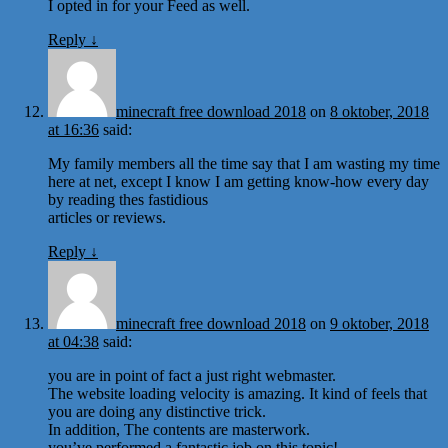
I opted in for your Feed as well.
Reply
↓
minecraft free download 2018
on
8 oktober, 2018
at 16:36
said:
My family members all the time say that I am wasting my time
here at net, except I know I am getting know-how every day
by reading thes fastidious
articles or reviews.
Reply
↓
minecraft free download 2018
on
9 oktober, 2018
at 04:38
said:
you are in point of fact a just right webmaster.
The website loading velocity is amazing. It kind of feels that
you are doing any distinctive trick.
In addition, The contents are masterwork.
you’ve performed a fantastic job on this topic!