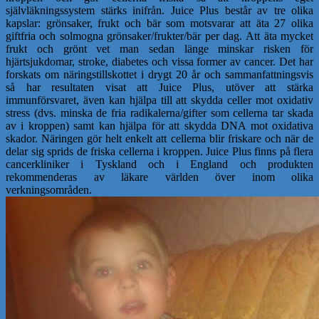
självläkningssystem stärks inifrån. Juice Plus består av tre olika
kapslar: grönsaker, frukt och bär som motsvarar att äta 27 olika
giftfria och solmogna grönsaker/frukter/bär per dag. Att äta mycket
frukt och grönt vet man sedan länge minskar risken för
hjärtsjukdomar, stroke, diabetes och vissa former av cancer. Det har
forskats om näringstillskottet i drygt 20 år och sammanfattningsvis
så har resultaten visat att Juice Plus, utöver att stärka
immunförsvaret, även kan hjälpa till att skydda celler mot oxidativ
stress (dvs. minska de fria radikalerna/gifter som cellerna tar skada
av i kroppen) samt kan hjälpa för att skydda DNA mot oxidativa
skador. Näringen gör helt enkelt att cellerna blir friskare och när de
delar sig sprids de friska cellerna i kroppen. Juice Plus finns på flera
cancerkliniker i Tyskland och i England och produkten
rekommenderas av läkare världen över inom olika
verkningsområden.