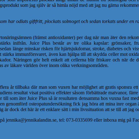
ingsprodukt som jag själv är så himla nöjd med att jag nu gärna rekomme
om har odlats giftfritt, plockats solmoget och sedan torkats under en r
ka fytonäringsämnen (främst antioxidanter) per dag när man äter den 
stärks inifrån. Juice Plus består av tre olika kapslar: grönsaker, 
sedan länge minskar risken för hjärtsjukdomar, stroke, diabetes och vissa
t stärka immunförsvaret, även kan hjälpa till att skydda celler mot oxida
r. Näringen gör helt enkelt att cellerna blir friskare och när de del
s av läkare världen över inom olika verkningsområden.
flera år tillbaka där man som vuxen har möjlighet att gratis sponsra e
diens resultat visat positiva effekter såsom förbättrade matvanor, färr
er till som äter Juice Plus så är resultaten densamma hos vuxna fast med
en genomförd osteopatundersökning fick jag höra att mina inre organ är
r dock det här är ett enklare sätt i min livssituation att se till att jag 
ig på jennika@jennikalandin.se, tel: 073-0335699 eller inboxa mig på F