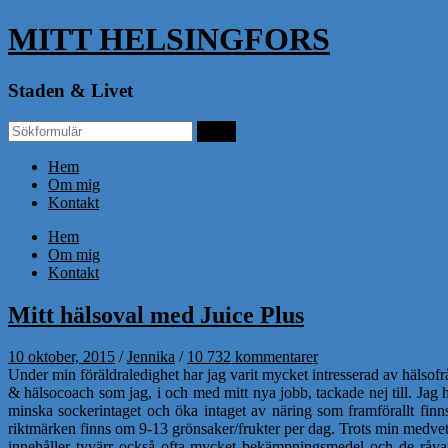
MITT HELSINGFORS
Staden & Livet
Hem
Om mig
Kontakt
Hem
Om mig
Kontakt
Mitt hälsoval med Juice Plus
10 oktober, 2015
/
Jennika
/
10 732 kommentarer
Under min föräldraledighet har jag varit mycket intresserad av hälsofr
& hälsocoach som jag, i och med mitt nya jobb, tackade nej till. Jag
minska sockerintaget och öka intaget av näring som framförallt finn
riktmärken finns om 9-13 grönsaker/frukter per dag. Trots min medvete
innehåller tyvärr också ofta mycket bekämpningsmedel och de råvar