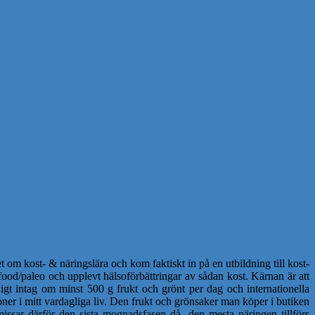
 om kost- & näringslära och kom faktiskt in på en utbildning till kost-
ood/paleo och upplevt hälsoförbättringar av sådan kost. Kärnan är att
igt intag om minst 500 g frukt och grönt per dag och internationella
ner i mitt vardagliga liv. Den frukt och grönsaker man köper i butiken
issar därför den sista mognadsfasen då den mesta näringen tillförs