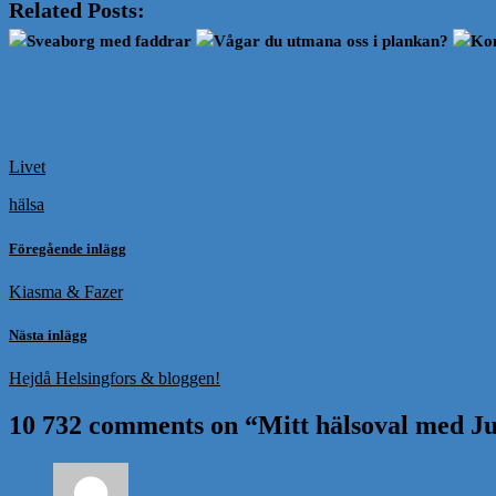
Related Posts:
Sveaborg med faddrar
Vågar du utmana oss i plankan?
Kom
Livet
hälsa
Föregående inlägg
Kiasma & Fazer
Nästa inlägg
Hejdå Helsingfors & bloggen!
10 732 comments on “
Mitt hälsoval med Ju