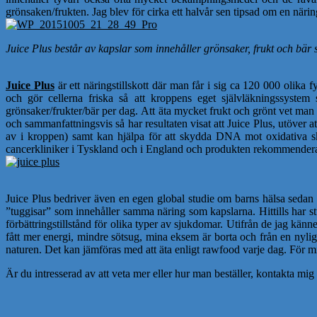
grönsaken/frukten. Jag blev för cirka ett halvår sen tipsad om en när
Juice Plus består av kapslar som innehåller grönsaker, frukt och bär s
Juice Plus
är ett näringstillskott där man får i sig ca 120 000 oli
och gör cellerna friska så att kroppens eget självläkningssystem 
grönsaker/frukter/bär per dag. Att äta mycket frukt och grönt vet man 
och sammanfattningsvis så har resultaten visat att Juice Plus, utöver at
av i kroppen) samt kan hjälpa för att skydda DNA mot oxidativa skado
cancerkliniker i Tyskland och i England och produkten rekommendera
Juice Plus bedriver även en egen global studie om barns hälsa sedan 
”tuggisar” som innehåller samma näring som kapslarna. Hittills har stu
förbättringstillstånd för olika typer av sjukdomar. Utifrån de jag känn
fått mer energi, mindre sötsug, mina eksem är borta och från en nylig
naturen. Det kan jämföras med att äta enligt rawfood varje dag. För mig ä
Är du intresserad av att veta mer eller hur man beställer, kontakta m