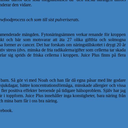
nderar den vidare.
awfoodprocess och som till sist pulveriserats.
rekommenderade mängden. Fytonäringsämnen verkar renande för kroppen
frukt och bär som motsvarar att äta 27 olika giftfria och solmogna
 former av cancer. Det har forskats om näringstillskottet i drygt 20 år
tiv stress (dvs. minska de fria radikalerna/gifter som cellerna tar skada
ar sig sprids de friska cellerna i kroppen. Juice Plus finns på flera
tt barn. Så gör vi med Noah och han får då egna påsar med lite godare
e sjukdagar, bättre koncentrationsförmåga, minskade allergier och vissa
 fler positiva effekter beroende på tidigare hälsoproblem. Själv har jag
 i toppform. Juice Plus innehåller inga konstigheter, bara näring från
och mina barn får i oss bra näring.
acebook.