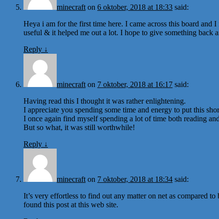
minecraft
on
6 oktober, 2018 at 18:33
said:
Heya i am for the first time here. I came across this board and I f
useful & it helped me out a lot. I hope to give something back 
Reply
↓
minecraft
on
7 oktober, 2018 at 16:17
said:
Having read this I thought it was rather enlightening.
I appreciate you spending some time and energy to put this short
I once again find myself spending a lot of time both reading a
But so what, it was still worthwhile!
Reply
↓
minecraft
on
7 oktober, 2018 at 18:34
said:
It’s very effortless to find out any matter on net as compared to 
found this post at this web site.