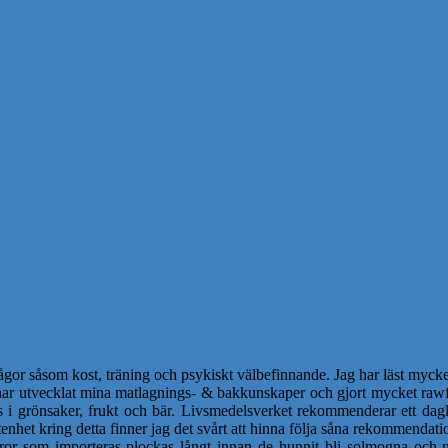
ågor såsom kost, träning och psykiskt välbefinnande. Jag har läst mycket
 har utvecklat mina matlagnings- & bakkunskaper och gjort mycket rawf
s i grönsaker, frukt och bär. Livsmedelsverket rekommenderar ett dagl
nhet kring detta finner jag det svårt att hinna följa såna rekommendatio
or som importeras plockas långt innan de hunnit bli solmogna och m