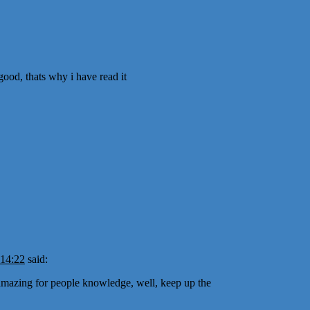
good, thats why i have read it
 14:22
said:
ct amazing for people knowledge, well, keep up the