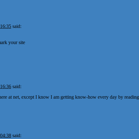
 16:35
said:
ark your site
 16:36
said:
ere at net, except I know I am getting know-how every day by reading 
 04:38
said: