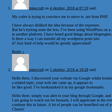
minecraft
on
4 oktober, 2018 at 07:19
said:
My coder is trying to convince me to move to .net from PHP.
I have always disliked the idea because of the expenses.
But he’s tryiong none the less. I’ve been using WordPress on a
to another platform. I have heard good things about blogengine.
Is there a way I can transfer all my wordpress posts into
it? Any kind of help would be greatly appreciated!
Reply
↓
minecraft
on
5 oktober, 2018 at 18:28
said:
Hello there, I discovered your website via Google whilst lookin
a related topic, your web site came up, it appears to
be like good. I’ve bookmarked it in my google bookmarks.
Hello there, simply was alert to your blog through Google, and lo
I am going to watch out for brussels. I will appreciate in the ev
continue this in future. A lot of people can be benefited out of y
Cheers!