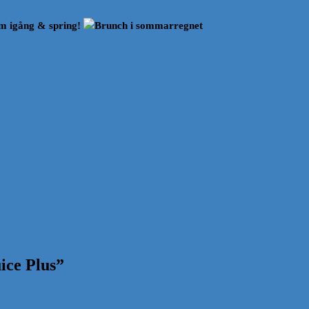
 igång & spring!
Brunch i sommarregnet
ice Plus
”