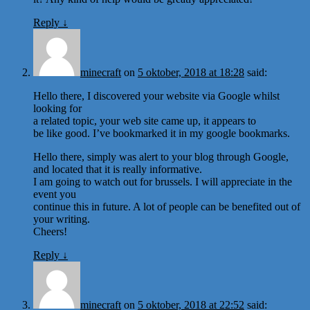
Reply
↓
minecraft
on
5 oktober, 2018 at 18:28
said:
Hello there, I discovered your website via Google whilst
looking for
a related topic, your web site came up, it appears to
be like good. I’ve bookmarked it in my google bookmarks.
Hello there, simply was alert to your blog through Google,
and located that it is really informative.
I am going to watch out for brussels. I will appreciate in the
event you
continue this in future. A lot of people can be benefited out of
your writing.
Cheers!
Reply
↓
minecraft
on
5 oktober, 2018 at 22:52
said: