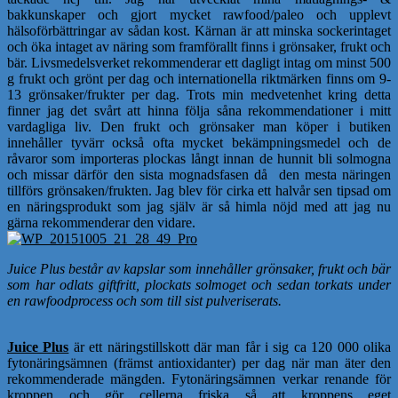
bakkunskaper och gjort mycket rawfood/paleo och upplevt
hälsoförbättringar av sådan kost. Kärnan är att minska sockerintaget
och öka intaget av näring som framförallt finns i grönsaker, frukt och
bär. Livsmedelsverket rekommenderar ett dagligt intag om minst 500
g frukt och grönt per dag och internationella riktmärken finns om 9-
13 grönsaker/frukter per dag. Trots min medvetenhet kring detta
finner jag det svårt att hinna följa såna rekommendationer i mitt
vardagliga liv. Den frukt och grönsaker man köper i butiken
innehåller tyvärr också ofta mycket bekämpningsmedel och de
råvaror som importeras plockas långt innan de hunnit bli solmogna
och missar därför den sista mognadsfasen då den mesta näringen
tillförs grönsaken/frukten. Jag blev för cirka ett halvår sen tipsad om
en näringsprodukt som jag själv är så himla nöjd med att jag nu
gärna rekommenderar den vidare.
Juice Plus består av kapslar som innehåller grönsaker, frukt och bär
som har odlats giftfritt, plockats solmoget och sedan torkats under
en rawfoodprocess och som till sist pulveriserats.
Juice Plus
är ett näringstillskott där man får i sig ca 120 000 olika
fytonäringsämnen (främst antioxidanter) per dag när man äter den
rekommenderade mängden. Fytonäringsämnen verkar renande för
kroppen och gör cellerna friska så att kroppens eget