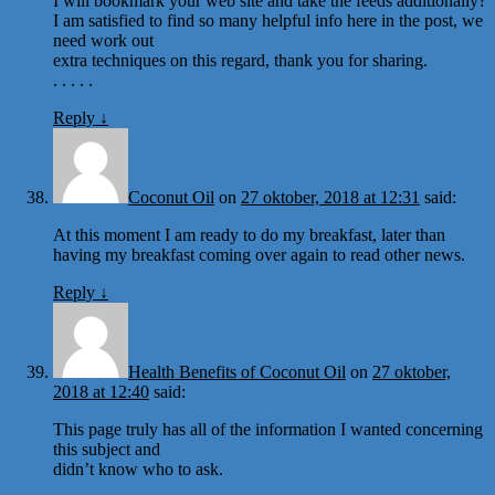
I will bookmark your web site and take the feeds additionally?
I am satisfied to find so many helpful info here in the post, we
need work out
extra techniques on this regard, thank you for sharing.
. . . . .
Reply
↓
Coconut Oil
on
27 oktober, 2018 at 12:31
said:
At this moment I am ready to do my breakfast, later than
having my breakfast coming over again to read other news.
Reply
↓
Health Benefits of Coconut Oil
on
27 oktober,
2018 at 12:40
said:
This page truly has all of the information I wanted concerning
this subject and
didn’t know who to ask.