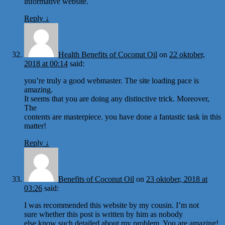
informative website.
Reply
↓
Health Benefits of Coconut Oil
on
22 oktober,
2018 at 00:14
said:
you’re truly a good webmaster. The site loading pace is
amazing.
It seems that you are doing any distinctive trick. Moreover,
The
contents are masterpiece. you have done a fantastic task in this
matter!
Reply
↓
Benefits of Coconut Oil
on
23 oktober, 2018 at
03:26
said:
I was recommended this website by my cousin. I’m not
sure whether this post is written by him as nobody
else know such detailed about my problem. You are amazing!