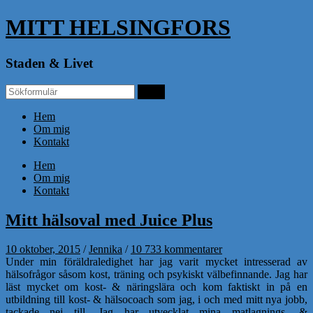
MITT HELSINGFORS
Staden & Livet
Hem
Om mig
Kontakt
Hem
Om mig
Kontakt
Mitt hälsoval med Juice Plus
10 oktober, 2015
/
Jennika
/
10 733 kommentarer
Under min föräldraledighet har jag varit mycket intresserad av
hälsofrågor såsom kost, träning och psykiskt välbefinnande. Jag har
läst mycket om kost- & näringslära och kom faktiskt in på en
utbildning till kost- & hälsocoach som jag, i och med mitt nya jobb,
tackade nej till. Jag har utvecklat mina matlagnings- &