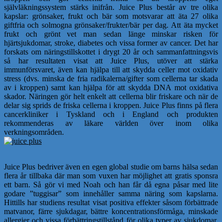
självläkningssystem stärks inifrån. Juice Plus består av tre olika
kapslar: grönsaker, frukt och bär som motsvarar att äta 27 olika
giftfria och solmogna grönsaker/frukter/bär per dag. Att äta mycket
frukt och grönt vet man sedan länge minskar risken för
hjärtsjukdomar, stroke, diabetes och vissa former av cancer. Det har
forskats om näringstillskottet i drygt 20 år och sammanfattningsvis
så har resultaten visat att Juice Plus, utöver att stärka
immunförsvaret, även kan hjälpa till att skydda celler mot oxidativ
stress (dvs. minska de fria radikalerna/gifter som cellerna tar skada
av i kroppen) samt kan hjälpa för att skydda DNA mot oxidativa
skador. Näringen gör helt enkelt att cellerna blir friskare och när de
delar sig sprids de friska cellerna i kroppen. Juice Plus finns på flera
cancerkliniker i Tyskland och i England och produkten
rekommenderas av läkare världen över inom olika
verkningsområden.
Juice Plus bedriver även en egen global studie om barns hälsa sedan
flera år tillbaka där man som vuxen har möjlighet att gratis sponsra
ett barn. Så gör vi med Noah och han får då egna påsar med lite
godare ”tuggisar” som innehåller samma näring som kapslarna.
Hittills har studiens resultat visat positiva effekter såsom förbättrade
matvanor, färre sjukdagar, bättre koncentrationsförmåga, minskade
allergier och vissa förbättringstillstånd för olika typer av sjukdomar.