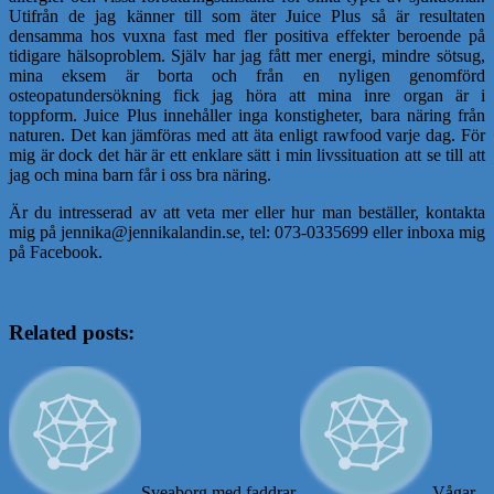
Utifrån de jag känner till som äter Juice Plus så är resultaten
densamma hos vuxna fast med fler positiva effekter beroende på
tidigare hälsoproblem. Själv har jag fått mer energi, mindre sötsug,
mina eksem är borta och från en nyligen genomförd
osteopatundersökning fick jag höra att mina inre organ är i
toppform. Juice Plus innehåller inga konstigheter, bara näring från
naturen. Det kan jämföras med att äta enligt rawfood varje dag. För
mig är dock det här är ett enklare sätt i min livssituation att se till att
jag och mina barn får i oss bra näring.
Är du intresserad av att veta mer eller hur man beställer, kontakta
mig på jennika@jennikalandin.se, tel: 073-0335699 eller inboxa mig
på Facebook.
Related posts:
Sveaborg med faddrar
Vågar