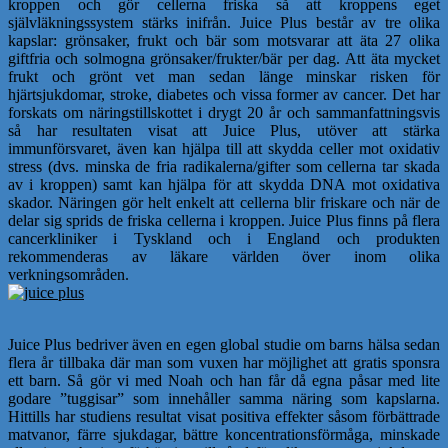
kroppen och gör cellerna friska så att kroppens eget
självläkningssystem stärks inifrån. Juice Plus består av tre olika
kapslar: grönsaker, frukt och bär som motsvarar att äta 27 olika
giftfria och solmogna grönsaker/frukter/bär per dag. Att äta mycket
frukt och grönt vet man sedan länge minskar risken för
hjärtsjukdomar, stroke, diabetes och vissa former av cancer. Det har
forskats om näringstillskottet i drygt 20 år och sammanfattningsvis
så har resultaten visat att Juice Plus, utöver att stärka
immunförsvaret, även kan hjälpa till att skydda celler mot oxidativ
stress (dvs. minska de fria radikalerna/gifter som cellerna tar skada
av i kroppen) samt kan hjälpa för att skydda DNA mot oxidativa
skador. Näringen gör helt enkelt att cellerna blir friskare och när de
delar sig sprids de friska cellerna i kroppen. Juice Plus finns på flera
cancerkliniker i Tyskland och i England och produkten
rekommenderas av läkare världen över inom olika
verkningsområden.
Juice Plus bedriver även en egen global studie om barns hälsa sedan
flera år tillbaka där man som vuxen har möjlighet att gratis sponsra
ett barn. Så gör vi med Noah och han får då egna påsar med lite
godare ”tuggisar” som innehåller samma näring som kapslarna.
Hittills har studiens resultat visat positiva effekter såsom förbättrade
matvanor, färre sjukdagar, bättre koncentrationsförmåga, minskade