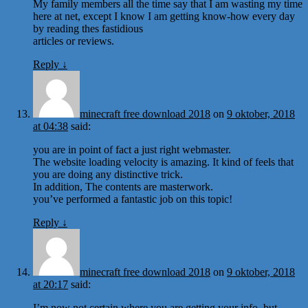
My family members all the time say that I am wasting my time
here at net, except I know I am getting know-how every day
by reading thes fastidious
articles or reviews.
Reply
↓
minecraft free download 2018
on
9 oktober, 2018
at 04:38
said:
you are in point of fact a just right webmaster.
The website loading velocity is amazing. It kind of feels that
you are doing any distinctive trick.
In addition, The contents are masterwork.
you’ve performed a fantastic job on this topic!
Reply
↓
minecraft free download 2018
on
9 oktober, 2018
at 20:17
said:
I’m now not certain where you are getting your info, but