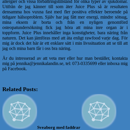
allergier och vissa förbättringstillstånd för olika typer av sjukdomar.
Utifrån de jag känner till som äter Juice Plus så är resultaten
densamma hos vuxna fast med fler positiva effekter beroende på
tidigare hälsoproblem. Själv har jag fått mer energi, mindre sötsug,
mina eksem är borta och från en nyligen genomförd
osteopatundersökning fick jag höra att mina inre organ är i
toppform. Juice Plus innehåller inga konstigheter, bara näring från
naturen. Det kan jämföras med att äta enligt rawfood varje dag. För
mig är dock det här är ett enklare sätt i min livssituation att se till att
jag och mina barn får i oss bra näring.
Är du intresserad av att veta mer eller hur man beställer, kontakta
mig på jennika@jennikalandin.se, tel: 073-0335699 eller inboxa mig
på Facebook.
Related Posts:
Sveaborg med faddrar