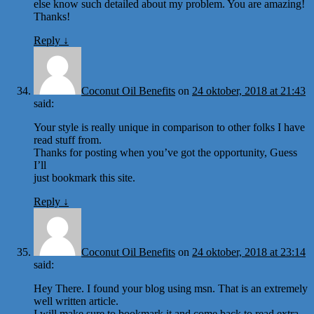
else know such detailed about my problem. You are amazing!
Thanks!
Reply
↓
Coconut Oil Benefits
on
24 oktober, 2018 at 21:43
said:
Your style is really unique in comparison to other folks I have
read stuff from.
Thanks for posting when you’ve got the opportunity, Guess
I’ll
just bookmark this site.
Reply
↓
Coconut Oil Benefits
on
24 oktober, 2018 at 23:14
said:
Hey There. I found your blog using msn. That is an extremely
well written article.
I will make sure to bookmark it and come back to read extra