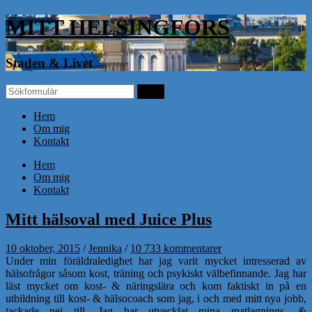
MITT HELSINGFORS
Staden & Livet
Hem
Om mig
Kontakt
Hem
Om mig
Kontakt
Mitt hälsoval med Juice Plus
10 oktober, 2015
/
Jennika
/
10 733 kommentarer
Under min föräldraledighet har jag varit mycket intresserad av
hälsofrågor såsom kost, träning och psykiskt välbefinnande. Jag har
läst mycket om kost- & näringslära och kom faktiskt in på en
utbildning till kost- & hälsocoach som jag, i och med mitt nya jobb,
tackade nej till. Jag har utvecklat mina matlagnings- &