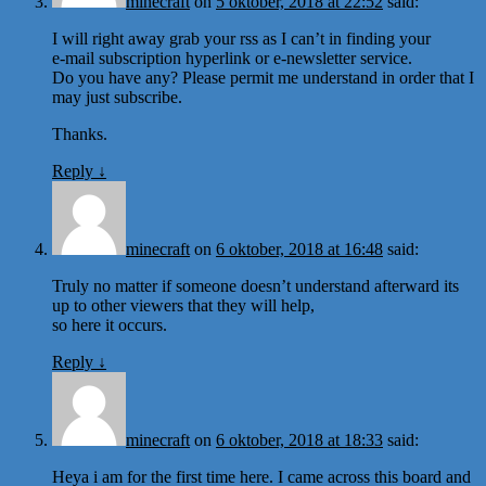
minecraft
on
5 oktober, 2018 at 22:52
said:
I will right away grab your rss as I can’t in finding your
e-mail subscription hyperlink or e-newsletter service.
Do you have any? Please permit me understand in order that I
may just subscribe.
Thanks.
Reply
↓
minecraft
on
6 oktober, 2018 at 16:48
said:
Truly no matter if someone doesn’t understand afterward its
up to other viewers that they will help,
so here it occurs.
Reply
↓
minecraft
on
6 oktober, 2018 at 18:33
said:
Heya i am for the first time here. I came across this board and