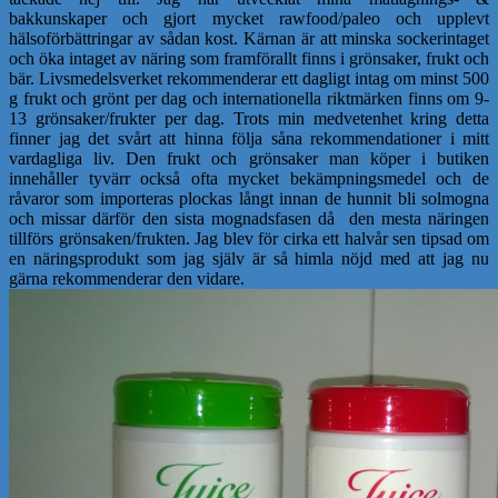
bakkunskaper och gjort mycket rawfood/paleo och upplevt
hälsoförbättringar av sådan kost. Kärnan är att minska sockerintaget
och öka intaget av näring som framförallt finns i grönsaker, frukt och
bär. Livsmedelsverket rekommenderar ett dagligt intag om minst 500
g frukt och grönt per dag och internationella riktmärken finns om 9-
13 grönsaker/frukter per dag. Trots min medvetenhet kring detta
finner jag det svårt att hinna följa såna rekommendationer i mitt
vardagliga liv. Den frukt och grönsaker man köper i butiken
innehåller tyvärr också ofta mycket bekämpningsmedel och de
råvaror som importeras plockas långt innan de hunnit bli solmogna
och missar därför den sista mognadsfasen då den mesta näringen
tillförs grönsaken/frukten. Jag blev för cirka ett halvår sen tipsad om
en näringsprodukt som jag själv är så himla nöjd med att jag nu
gärna rekommenderar den vidare.