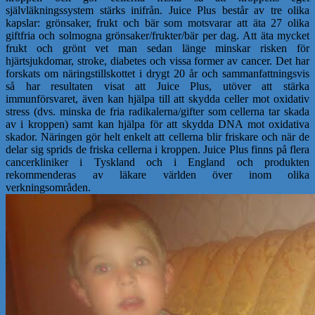
självläkningssystem stärks inifrån. Juice Plus består av tre olika
kapslar: grönsaker, frukt och bär som motsvarar att äta 27 olika
giftfria och solmogna grönsaker/frukter/bär per dag. Att äta mycket
frukt och grönt vet man sedan länge minskar risken för
hjärtsjukdomar, stroke, diabetes och vissa former av cancer. Det har
forskats om näringstillskottet i drygt 20 år och sammanfattningsvis
så har resultaten visat att Juice Plus, utöver att stärka
immunförsvaret, även kan hjälpa till att skydda celler mot oxidativ
stress (dvs. minska de fria radikalerna/gifter som cellerna tar skada
av i kroppen) samt kan hjälpa för att skydda DNA mot oxidativa
skador. Näringen gör helt enkelt att cellerna blir friskare och när de
delar sig sprids de friska cellerna i kroppen. Juice Plus finns på flera
cancerkliniker i Tyskland och i England och produkten
rekommenderas av läkare världen över inom olika
verkningsområden.