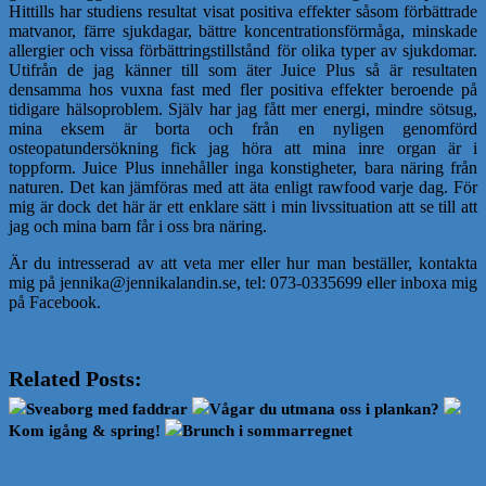
Hittills har studiens resultat visat positiva effekter såsom förbättrade
matvanor, färre sjukdagar, bättre koncentrationsförmåga, minskade
allergier och vissa förbättringstillstånd för olika typer av sjukdomar.
Utifrån de jag känner till som äter Juice Plus så är resultaten
densamma hos vuxna fast med fler positiva effekter beroende på
tidigare hälsoproblem. Själv har jag fått mer energi, mindre sötsug,
mina eksem är borta och från en nyligen genomförd
osteopatundersökning fick jag höra att mina inre organ är i
toppform. Juice Plus innehåller inga konstigheter, bara näring från
naturen. Det kan jämföras med att äta enligt rawfood varje dag. För
mig är dock det här är ett enklare sätt i min livssituation att se till att
jag och mina barn får i oss bra näring.
Är du intresserad av att veta mer eller hur man beställer, kontakta
mig på jennika@jennikalandin.se, tel: 073-0335699 eller inboxa mig
på Facebook.
Related Posts:
Sveaborg med faddrar
Vågar du utmana oss i plankan?
Kom igång & spring!
Brunch i sommarregnet