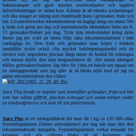
bakkunskaper och gjort mycket rawfood/paleo och upplevt
hälsoförbättringar av sådan kost. Kärnan är att minska sockerintaget
och öka intaget av näring som framförallt finns i grönsaker, frukt och
bär. Livsmedelsverket rekommenderar ett dagligt intag om minst 500
g frukt och grönt per dag och internationella riktmärken finns om 9-
13 grönsaker/frukter per dag. Trots min medvetenhet kring detta
finner jag det svårt att hinna följa såna rekommendationer i mitt
vardagliga liv. Den frukt och grönsaker man köper i butiken
innehåller tyvärr också ofta mycket bekämpningsmedel och de
råvaror som importeras plockas långt innan de hunnit bli solmogna
och missar därför den sista mognadsfasen då den mesta näringen
tillförs grönsaken/frukten. Jag blev för cirka ett halvår sen tipsad om
en näringsprodukt som jag själv är så himla nöjd med att jag nu
gärna rekommenderar den vidare.
Juice Plus består av kapslar som innehåller grönsaker, frukt och bär
som har odlats giftfritt, plockats solmoget och sedan torkats under
en rawfoodprocess och som till sist pulveriserats.
Juice Plus
är ett näringstillskott där man får i sig ca 120 000 olika
fytonäringsämnen (främst antioxidanter) per dag när man äter den
rekommenderade mängden. Fytonäringsämnen verkar renande för
kroppen och gör cellerna friska så att kroppens eget