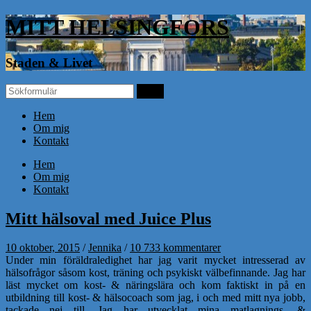
MITT HELSINGFORS
Staden & Livet
Hem
Om mig
Kontakt
Hem
Om mig
Kontakt
Mitt hälsoval med Juice Plus
10 oktober, 2015
/
Jennika
/
10 733 kommentarer
Under min föräldraledighet har jag varit mycket intresserad av
hälsofrågor såsom kost, träning och psykiskt välbefinnande. Jag har
läst mycket om kost- & näringslära och kom faktiskt in på en
utbildning till kost- & hälsocoach som jag, i och med mitt nya jobb,
tackade nej till. Jag har utvecklat mina matlagnings- &