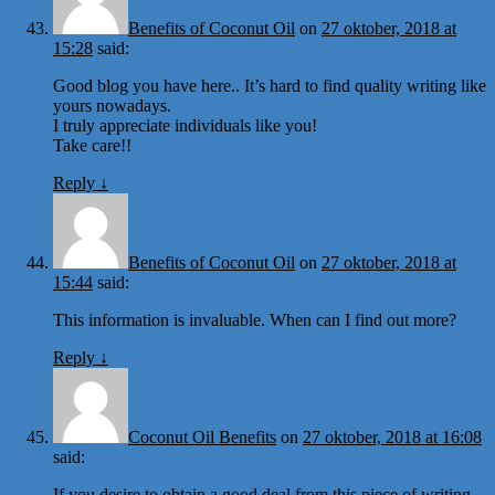
Benefits of Coconut Oil
on
27 oktober, 2018 at
15:28
said:
Good blog you have here.. It’s hard to find quality writing like
yours nowadays.
I truly appreciate individuals like you!
Take care!!
Reply
↓
Benefits of Coconut Oil
on
27 oktober, 2018 at
15:44
said:
This information is invaluable. When can I find out more?
Reply
↓
Coconut Oil Benefits
on
27 oktober, 2018 at 16:08
said:
If you desire to obtain a good deal from this piece of writing