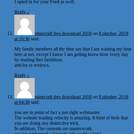
I opted in for your Feed as well.
Reply
↓
minecraft free download 2018
on
8 oktober, 2018
at 16:36
said:
My family members all the time say that I am wasting my time
here at net, except I know I am getting know-how every day
by reading thes fastidious
articles or reviews.
Reply
↓
minecraft free download 2018
on
9 oktober, 2018
at 04:38
said:
you are in point of fact a just right webmaster.
The website loading velocity is amazing. It kind of feels that
you are doing any distinctive trick.
In addition, The contents are masterwork.
you’ve performed a fantastic job on this topic!