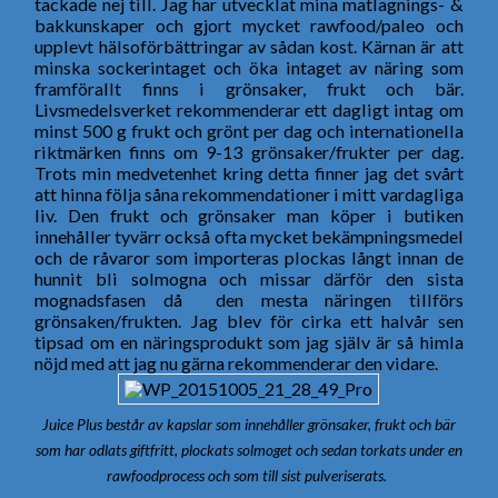
tackade nej till. Jag har utvecklat mina matlagnings- &
bakkunskaper och gjort mycket rawfood/paleo och
upplevt hälsoförbättringar av sådan kost. Kärnan är att
minska sockerintaget och öka intaget av näring som
framförallt finns i grönsaker, frukt och bär.
Livsmedelsverket rekommenderar ett dagligt intag om
minst 500 g frukt och grönt per dag och internationella
riktmärken finns om 9-13 grönsaker/frukter per dag.
Trots min medvetenhet kring detta finner jag det svårt
att hinna följa såna rekommendationer i mitt vardagliga
liv. Den frukt och grönsaker man köper i butiken
innehåller tyvärr också ofta mycket bekämpningsmedel
och de råvaror som importeras plockas långt innan de
hunnit bli solmogna och missar därför den sista
mognadsfasen då den mesta näringen tillförs
grönsaken/frukten. Jag blev för cirka ett halvår sen
tipsad om en näringsprodukt som jag själv är så himla
nöjd med att jag nu gärna rekommenderar den vidare.
Juice Plus består av kapslar som innehåller grönsaker, frukt och bär
som har odlats giftfritt, plockats solmoget och sedan torkats under en
rawfoodprocess och som till sist pulveriserats.