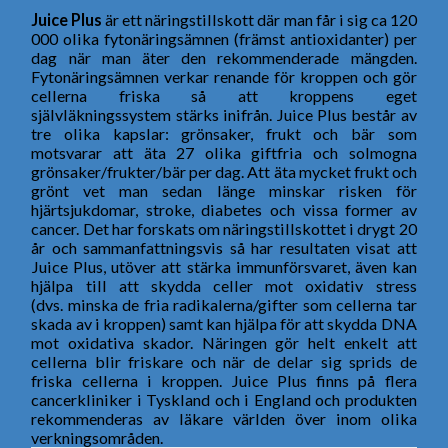
Juice Plus
är ett näringstillskott där man får i sig ca 120
000 olika fytonäringsämnen (främst antioxidanter) per
dag när man äter den rekommenderade mängden.
Fytonäringsämnen verkar renande för kroppen och gör
cellerna friska så att kroppens eget
självläkningssystem stärks inifrån. Juice Plus består av
tre olika kapslar: grönsaker, frukt och bär som
motsvarar att äta 27 olika giftfria och solmogna
grönsaker/frukter/bär per dag. Att äta mycket frukt och
grönt vet man sedan länge minskar risken för
hjärtsjukdomar, stroke, diabetes och vissa former av
cancer. Det har forskats om näringstillskottet i drygt 20
år och sammanfattningsvis så har resultaten visat att
Juice Plus, utöver att stärka immunförsvaret, även kan
hjälpa till att skydda celler mot oxidativ stress
(dvs. minska de fria radikalerna/gifter som cellerna tar
skada av i kroppen) samt kan hjälpa för att skydda DNA
mot oxidativa skador. Näringen gör helt enkelt att
cellerna blir friskare och när de delar sig sprids de
friska cellerna i kroppen. Juice Plus finns på flera
cancerkliniker i Tyskland och i England och produkten
rekommenderas av läkare världen över inom olika
verkningsområden.