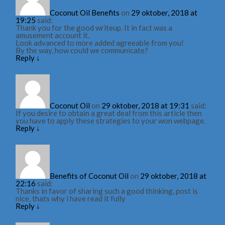
Coconut Oil Benefits
on
29 oktober, 2018 at
19:25
said:
Thank you for the good writeup. It in fact was a
amusement account it.
Look advanced to more added agreeable from you!
By the way, how could we communicate?
Reply
↓
Coconut Oil
on
29 oktober, 2018 at 19:31
said:
If you desire to obtain a great deal from this article then
you have to apply these strategies to your won webpage.
Reply
↓
Benefits of Coconut Oil
on
29 oktober, 2018 at
22:16
said:
Thanks in favor of sharing such a good thinking, post is
nice, thats why i have read it fully
Reply
↓