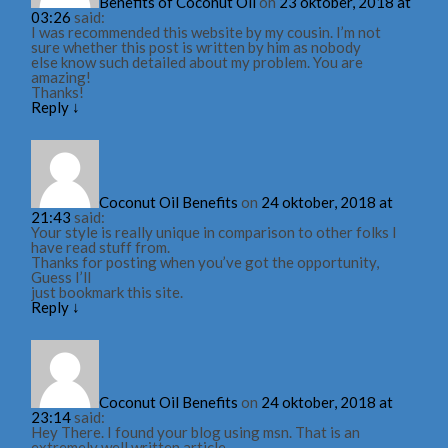
Benefits of Coconut Oil
on
23 oktober, 2018 at
03:26
said:
I was recommended this website by my cousin. I’m not
sure whether this post is written by him as nobody
else know such detailed about my problem. You are
amazing!
Thanks!
Reply
↓
Coconut Oil Benefits
on
24 oktober, 2018 at
21:43
said:
Your style is really unique in comparison to other folks I
have read stuff from.
Thanks for posting when you’ve got the opportunity,
Guess I’ll
just bookmark this site.
Reply
↓
Coconut Oil Benefits
on
24 oktober, 2018 at
23:14
said:
Hey There. I found your blog using msn. That is an
extremely well written article.