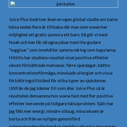
Juice Plus bedriver även en egen global studie om barns
hälsa sedan flera år tillbaka där man som vuxen har
möjlighet att gratis sponsra ett barn. Så gör vi med
Noah och han får då egna påsar med lite godare
”tuggisar” som innehåller samma näring som kapslarna.
Hittills har studiens resultat visat positiva effekter
såsom förbättrade matvanor, färre sjukdagar, bättre
koncentrationsförmåga, minskade allergier och vissa
förbättringstillstånd för olika typer av sjukdomar.
Utifrån de jag känner till som äter Juice Plus så är
resultaten densamma hos vuxna fast med fler positiva
effekter beroende på tidigare hälsoproblem. Själv har
jag fått mer energi, mindre sötsug, mina eksem är
borta och från en nyligen genomförd
osteopatundersökning fick jag höra att mina inre organ