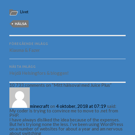
Livet
HÄLSA
FÖREGÅENDE INLÄGG
Kiasma & Fazer
NÄSTA INLÄGG
Hejdå Helsingfors & bloggen!
10 733 comments on “
Mitt hälsoval med Juice Plus
”
minecraft
on
4 oktober, 2018 at 07:19
said:
My coder is trying to convince me to move to .net from
PHP.
I have always disliked the idea because of the expenses.
But he’s tryiong none the less. I’ve been using WordPress
on a number of websites for about a year and am nervous
about switching