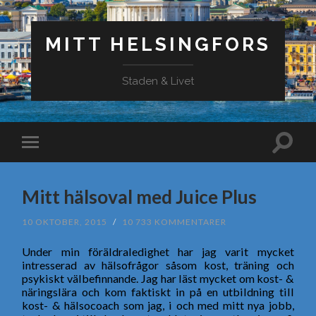
MITT HELSINGFORS
Staden & Livet
Mitt hälsoval med Juice Plus
10 OKTOBER, 2015
/
10 733 KOMMENTARER
Under min föräldraledighet har jag varit mycket
intresserad av hälsofrågor såsom kost, träning och
psykiskt välbefinnande. Jag har läst mycket om kost- &
näringslära och kom faktiskt in på en utbildning till
kost- & hälsocoach som jag, i och med mitt nya jobb,