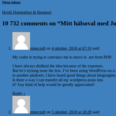
Nästa inlägg
Hejdå Helsingfors & bloggen!
10 732 comments on “
Mitt hälsoval med Ju
minecraft
on
4 oktober, 2018 at 07:19
said:
My coder is trying to convince me to move to .net from PHP.
I have always disliked the idea because of the expenses.
But he’s tryiong none the less. I’ve been using WordPress on a
to another platform. I have heard good things about blogengine.
Is there a way I can transfer all my wordpress posts into
it? Any kind of help would be greatly appreciated!
Reply
↓
minecraft
on
5 oktober, 2018 at 18:28
said: