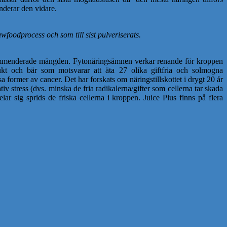
nderar den vidare.
awfoodprocess och som till sist pulveriserats.
rekommenderade mängden. Fytonäringsämnen verkar renande för kroppen
frukt och bär som motsvarar att äta 27 olika giftfria och solmogna
 former av cancer. Det har forskats om näringstillskottet i drygt 20 år
tiv stress (dvs. minska de fria radikalerna/gifter som cellerna tar skada
ar sig sprids de friska cellerna i kroppen. Juice Plus finns på flera