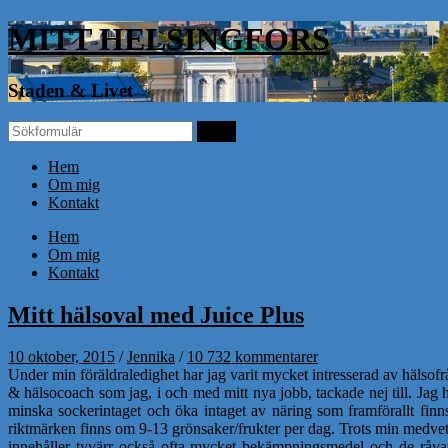
MITT HELSINGFORS
Staden & Livet
Hem
Om mig
Kontakt
Hem
Om mig
Kontakt
Mitt hälsoval med Juice Plus
10 oktober, 2015
/
Jennika
/
10 732 kommentarer
Under min föräldraledighet har jag varit mycket intresserad av hälsofr
& hälsocoach som jag, i och med mitt nya jobb, tackade nej till. Jag
minska sockerintaget och öka intaget av näring som framförallt finn
riktmärken finns om 9-13 grönsaker/frukter per dag. Trots min medvete
innehåller tyvärr också ofta mycket bekämpningsmedel och de råvar