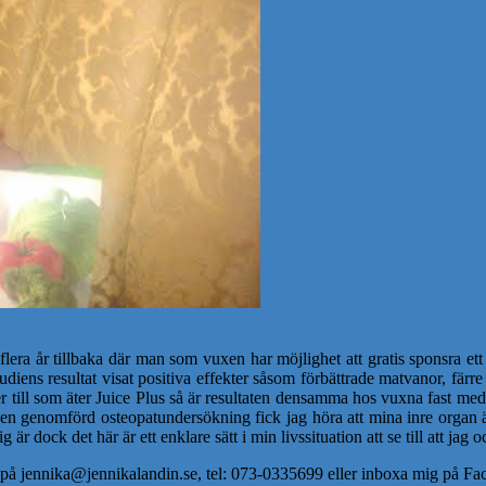
flera år tillbaka där man som vuxen har möjlighet att gratis sponsra e
diens resultat visat positiva effekter såsom förbättrade matvanor, färr
er till som äter Juice Plus så är resultaten densamma hos vuxna fast med
en genomförd osteopatundersökning fick jag höra att mina inre organ är
r dock det här är ett enklare sätt i min livssituation att se till att jag 
ig på jennika@jennikalandin.se, tel: 073-0335699 eller inboxa mig på F