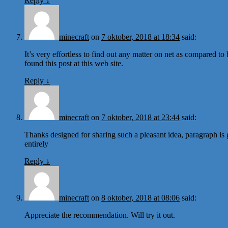
Reply
↓
minecraft
on
7 oktober, 2018 at 18:34
said:
It’s very effortless to find out any matter on net as compared to 
found this post at this web site.
Reply
↓
minecraft
on
7 oktober, 2018 at 23:44
said:
Thanks designed for sharing such a pleasant idea, paragraph is 
entirely
Reply
↓
minecraft
on
8 oktober, 2018 at 08:06
said:
Appreciate the recommendation. Will try it out.