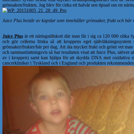
grönsaken/frukten. Jag blev för cirka ett halvår sen tipsad om en när
Juice Plus består av kapslar som innehåller grönsaker, frukt och bär s
Juice Plus
är ett näringstillskott där man får i sig ca 120 000 oli
och gör cellerna friska så att kroppens eget självläkningssystem 
grönsaker/frukter/bär per dag. Att äta mycket frukt och grönt vet man 
och sammanfattningsvis så har resultaten visat att Juice Plus, utöver at
av i kroppen) samt kan hjälpa för att skydda DNA mot oxidativa skado
cancerkliniker i Tyskland och i England och produkten rekommendera