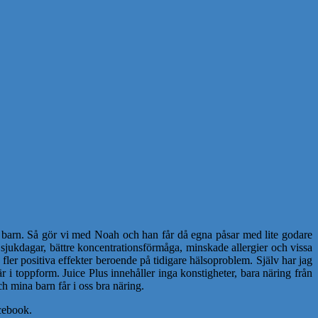
tt barn. Så gör vi med Noah och han får då egna påsar med lite godare
e sjukdagar, bättre koncentrationsförmåga, minskade allergier och vissa
 fler positiva effekter beroende på tidigare hälsoproblem. Själv har jag
 i toppform. Juice Plus innehåller inga konstigheter, bara näring från
och mina barn får i oss bra näring.
acebook.