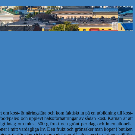
 om kost- & näringslära och kom faktiskt in på en utbildning till kost-
ood/paleo och upplevt hälsoförbättringar av sådan kost. Kärnan är att
igt intag om minst 500 g frukt och grönt per dag och internationella
ner i mitt vardagliga liv. Den frukt och grönsaker man köper i butiken
issar därför den sista mognadsfasen då den mesta näringen tillförs