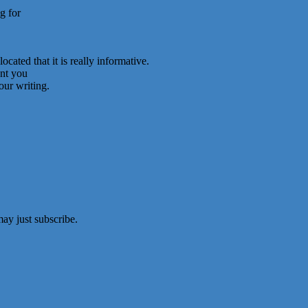
g for
cated that it is really informative.
ent you
our writing.
ay just subscribe.