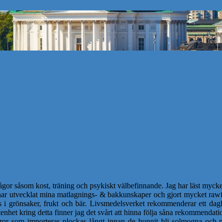
ågor såsom kost, träning och psykiskt välbefinnande. Jag har läst mycket
 har utvecklat mina matlagnings- & bakkunskaper och gjort mycket rawf
s i grönsaker, frukt och bär. Livsmedelsverket rekommenderar ett dagl
nhet kring detta finner jag det svårt att hinna följa såna rekommendatio
or som importeras plockas långt innan de hunnit bli solmogna och m