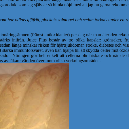
ingsprodukt som jag själv är så himla nöjd med att jag nu gärna rekomme
om har odlats giftfritt, plockats solmoget och sedan torkats under en r
ka fytonäringsämnen (främst antioxidanter) per dag när man äter den 
stärks inifrån. Juice Plus består av tre olika kapslar: grönsaker, 
sedan länge minskar risken för hjärtsjukdomar, stroke, diabetes och vissa
t stärka immunförsvaret, även kan hjälpa till att skydda celler mot oxida
r. Näringen gör helt enkelt att cellerna blir friskare och när de del
s av läkare världen över inom olika verkningsområden.