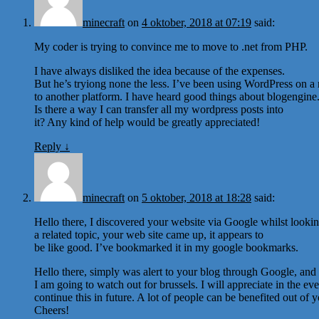
minecraft
on
4 oktober, 2018 at 07:19
said:
My coder is trying to convince me to move to .net from PHP.
I have always disliked the idea because of the expenses.
But he’s tryiong none the less. I’ve been using WordPress on a
to another platform. I have heard good things about blogengine.
Is there a way I can transfer all my wordpress posts into
it? Any kind of help would be greatly appreciated!
Reply
↓
minecraft
on
5 oktober, 2018 at 18:28
said:
Hello there, I discovered your website via Google whilst lookin
a related topic, your web site came up, it appears to
be like good. I’ve bookmarked it in my google bookmarks.
Hello there, simply was alert to your blog through Google, and lo
I am going to watch out for brussels. I will appreciate in the ev
continue this in future. A lot of people can be benefited out of y
Cheers!