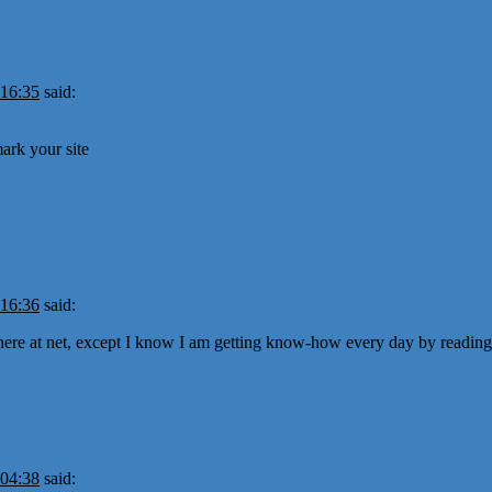
 16:35
said:
ark your site
 16:36
said:
ere at net, except I know I am getting know-how every day by reading 
 04:38
said: