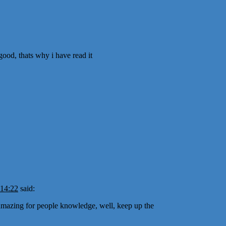
good, thats why i have read it
 14:22
said:
ct amazing for people knowledge, well, keep up the