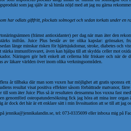
ingsprodukt som jag själv är så himla nöjd med att jag nu gärna rekomme
om har odlats giftfritt, plockats solmoget och sedan torkats under en r
ka fytonäringsämnen (främst antioxidanter) per dag när man äter den 
stärks inifrån. Juice Plus består av tre olika kapslar: grönsaker, 
sedan länge minskar risken för hjärtsjukdomar, stroke, diabetes och vissa
t stärka immunförsvaret, även kan hjälpa till att skydda celler mot oxida
r. Näringen gör helt enkelt att cellerna blir friskare och när de del
s av läkare världen över inom olika verkningsområden.
flera år tillbaka där man som vuxen har möjlighet att gratis sponsra e
diens resultat visat positiva effekter såsom förbättrade matvanor, färr
er till som äter Juice Plus så är resultaten densamma hos vuxna fast med
en genomförd osteopatundersökning fick jag höra att mina inre organ är
r dock det här är ett enklare sätt i min livssituation att se till att jag 
ig på jennika@jennikalandin.se, tel: 073-0335699 eller inboxa mig på F