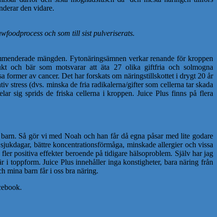
nderar den vidare.
awfoodprocess och som till sist pulveriserats.
rekommenderade mängden. Fytonäringsämnen verkar renande för kroppen
frukt och bär som motsvarar att äta 27 olika giftfria och solmogna
 former av cancer. Det har forskats om näringstillskottet i drygt 20 år
tiv stress (dvs. minska de fria radikalerna/gifter som cellerna tar skada
ar sig sprids de friska cellerna i kroppen. Juice Plus finns på flera
tt barn. Så gör vi med Noah och han får då egna påsar med lite godare
e sjukdagar, bättre koncentrationsförmåga, minskade allergier och vissa
 fler positiva effekter beroende på tidigare hälsoproblem. Själv har jag
 i toppform. Juice Plus innehåller inga konstigheter, bara näring från
och mina barn får i oss bra näring.
acebook.