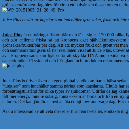
grönsaken/frukten. Jag blev för cirka ett halvår sen tipsad om en när
Juice Plus består av kapslar som innehåller grönsaker, frukt och bär s
Juice Plus
är ett näringstillskott där man får i sig ca 120 000 oli
och gör cellerna friska så att kroppens eget självläkningssystem 
grönsaker/frukter/bär per dag. Att äta mycket frukt och grönt vet man 
och sammanfattningsvis så har resultaten visat att Juice Plus, utöver at
av i kroppen) samt kan hjälpa för att skydda DNA mot oxidativa skado
cancerkliniker i Tyskland och i England och produkten rekommendera
Juice Plus bedriver även en egen global studie om barns hälsa sedan 
”tuggisar” som innehåller samma näring som kapslarna. Hittills har stu
förbättringstillstånd för olika typer av sjukdomar. Utifrån de jag känn
fått mer energi, mindre sötsug, mina eksem är borta och från en nylig
naturen. Det kan jämföras med att äta enligt rawfood varje dag. För mig ä
Är du intresserad av att veta mer eller hur man beställer, kontakta m