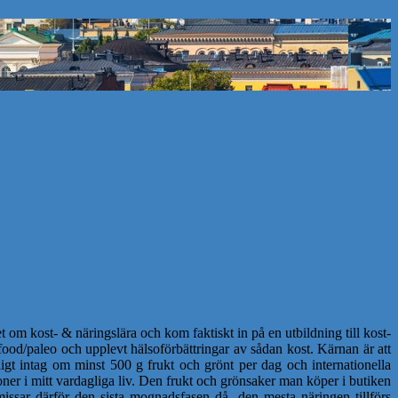
 om kost- & näringslära och kom faktiskt in på en utbildning till kost-
ood/paleo och upplevt hälsoförbättringar av sådan kost. Kärnan är att
igt intag om minst 500 g frukt och grönt per dag och internationella
ner i mitt vardagliga liv. Den frukt och grönsaker man köper i butiken
issar därför den sista mognadsfasen då den mesta näringen tillförs