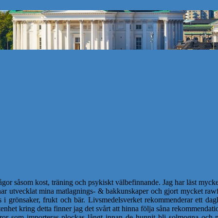
ågor såsom kost, träning och psykiskt välbefinnande. Jag har läst mycket
 har utvecklat mina matlagnings- & bakkunskaper och gjort mycket rawf
s i grönsaker, frukt och bär. Livsmedelsverket rekommenderar ett dagl
nhet kring detta finner jag det svårt att hinna följa såna rekommendatio
or som importeras plockas långt innan de hunnit bli solmogna och m