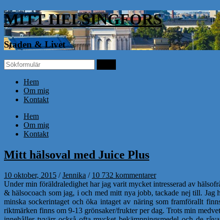
MITT HELSINGFORS
Staden & Livet
Hem
Om mig
Kontakt
Hem
Om mig
Kontakt
Mitt hälsoval med Juice Plus
10 oktober, 2015
/
Jennika
/
10 732 kommentarer
Under min föräldraledighet har jag varit mycket intresserad av hälsofr
& hälsocoach som jag, i och med mitt nya jobb, tackade nej till. Jag
minska sockerintaget och öka intaget av näring som framförallt finn
riktmärken finns om 9-13 grönsaker/frukter per dag. Trots min medvete
innehåller tyvärr också ofta mycket bekämpningsmedel och de råvar