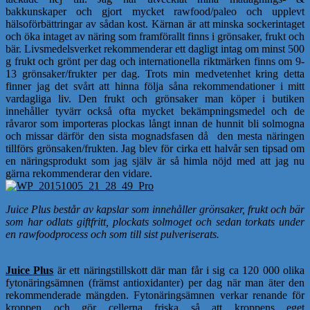
bakkunskaper och gjort mycket rawfood/paleo och upplevt
hälsoförbättringar av sådan kost. Kärnan är att minska sockerintaget
och öka intaget av näring som framförallt finns i grönsaker, frukt och
bär. Livsmedelsverket rekommenderar ett dagligt intag om minst 500
g frukt och grönt per dag och internationella riktmärken finns om 9-
13 grönsaker/frukter per dag. Trots min medvetenhet kring detta
finner jag det svårt att hinna följa såna rekommendationer i mitt
vardagliga liv. Den frukt och grönsaker man köper i butiken
innehåller tyvärr också ofta mycket bekämpningsmedel och de
råvaror som importeras plockas långt innan de hunnit bli solmogna
och missar därför den sista mognadsfasen då den mesta näringen
tillförs grönsaken/frukten. Jag blev för cirka ett halvår sen tipsad om
en näringsprodukt som jag själv är så himla nöjd med att jag nu
gärna rekommenderar den vidare.
Juice Plus består av kapslar som innehåller grönsaker, frukt och bär
som har odlats giftfritt, plockats solmoget och sedan torkats under
en rawfoodprocess och som till sist pulveriserats.
Juice Plus
är ett näringstillskott där man får i sig ca 120 000 olika
fytonäringsämnen (främst antioxidanter) per dag när man äter den
rekommenderade mängden. Fytonäringsämnen verkar renande för
kroppen och gör cellerna friska så att kroppens eget