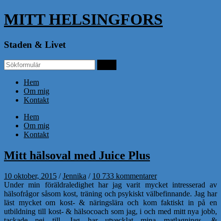
MITT HELSINGFORS
Staden & Livet
Hem
Om mig
Kontakt
Hem
Om mig
Kontakt
Mitt hälsoval med Juice Plus
10 oktober, 2015
/
Jennika
/
10 733 kommentarer
Under min föräldraledighet har jag varit mycket intresserad av
hälsofrågor såsom kost, träning och psykiskt välbefinnande. Jag har
läst mycket om kost- & näringslära och kom faktiskt in på en
utbildning till kost- & hälsocoach som jag, i och med mitt nya jobb,
tackade nej till. Jag har utvecklat mina matlagnings- &