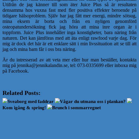
Utifrån de jag känner till som äter Juice Plus så är resultaten
densamma hos vuxna fast med fler positiva effekter beroende på
tidigare hälsoproblem. Själv har jag fått mer energi, mindre sötsug,
mina eksem är borta och från en nyligen genomförd
osteopatundersökning fick jag höra att mina inre organ är i
toppform. Juice Plus innehåller inga konstigheter, bara näring från
naturen. Det kan jämföras med att äta enligt rawfood varje dag. För
mig är dock det här är ett enklare sätt i min livssituation att se till att
jag och mina barn får i oss bra näring.
Är du intresserad av att veta mer eller hur man beställer, kontakta
mig på jennika@jennikalandin.se, tel: 073-0335699 eller inboxa mig
på Facebook.
Related Posts:
Sveaborg med faddrar
Vågar du utmana oss i plankan?
Kom igång & spring!
Brunch i sommarregnet