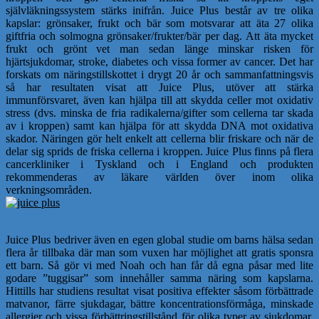
självläkningssystem stärks inifrån. Juice Plus består av tre olika
kapslar: grönsaker, frukt och bär som motsvarar att äta 27 olika
giftfria och solmogna grönsaker/frukter/bär per dag. Att äta mycket
frukt och grönt vet man sedan länge minskar risken för
hjärtsjukdomar, stroke, diabetes och vissa former av cancer. Det har
forskats om näringstillskottet i drygt 20 år och sammanfattningsvis
så har resultaten visat att Juice Plus, utöver att stärka
immunförsvaret, även kan hjälpa till att skydda celler mot oxidativ
stress (dvs. minska de fria radikalerna/gifter som cellerna tar skada
av i kroppen) samt kan hjälpa för att skydda DNA mot oxidativa
skador. Näringen gör helt enkelt att cellerna blir friskare och när de
delar sig sprids de friska cellerna i kroppen. Juice Plus finns på flera
cancerkliniker i Tyskland och i England och produkten
rekommenderas av läkare världen över inom olika
verkningsområden.
Juice Plus bedriver även en egen global studie om barns hälsa sedan
flera år tillbaka där man som vuxen har möjlighet att gratis sponsra
ett barn. Så gör vi med Noah och han får då egna påsar med lite
godare ”tuggisar” som innehåller samma näring som kapslarna.
Hittills har studiens resultat visat positiva effekter såsom förbättrade
matvanor, färre sjukdagar, bättre koncentrationsförmåga, minskade
allergier och vissa förbättringstillstånd för olika typer av sjukdomar.