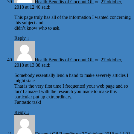
Health Benefits of Coconut Oil
on
27 oktober,
2018 at 12:40
said:
This page truly has all of the information I wanted concerning
this subject and
didn’t know who to ask.
Reply
↓
Health Benefits of Coconut Oil
on
27 oktober,
2018 at 13:38
said:
Somebody essentially lend a hand to make severely articles I
might state.
That is the very first time I frequented your web page and so
far? I amazed with the research you made to make this
particular put up extraordinary.
Fantastic task!
Reply
↓
Coconut Oil Benefits
on
27 oktober, 2018 at 14:21